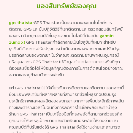
รับรองความปลอดภัยและความปลอดภัย
ของสินทรัพย์ของคุณ
gps thaistar
GPS Thaistar เป็นอนาคตของเทคโนโลยีการ
ติดตาม GPS และมันปฏิวัติวิธีที่เราติดตามและตรวจสอบสินทรัพย์
ของเรา ด้วยคุณสมบัติขั้นสูงและเทคโนโลยีที่ทันสมัย
garmin
zūmo xt
​​GPS Thaistar กำลังกลายเป็นโซลูชันที่เหมาะสำหรับ
ธุรกิจที่ต้องการปรับปรุงการดำเนินงานของพวกเขาและปรับปรุง
บรรทัดล่างของพวกเขา ไม่ว่าคุณจะติดตามยานพาหนะอุปกรณ์
หรือบุคลากร GPS Thaistar ให้ข้อมูลตำแหน่งตามเวลาจริงที่ถูก
ต้องและเชื่อถือได้ให้ข้อมูลที่คุณต้องการในการตัดสินใจอย่างชาญ
ฉลาดและอยู่ข้างหน้าการแข่งขัน
แต่ GPS Thaistar ไม่ได้เกี่ยวกับการติดตามและติดตาม นอกจากนี้
ยังมีแอพพลิเคชั่นที่หลากหลายที่สามารถช่วยให้ธุรกิจปรับปรุง
ประสิทธิภาพและผลผลิตของพวกเขา จากการเพิ่มประสิทธิภาพเส้น
ทางและตารางเวลาไปจนถึงการลดการใช้เชื้อเพลิงและค่าบำรุง
รักษา GPS Thaistar เป็นเครื่องมือที่ทรงพลังที่สามารถช่วยธุรกิจ
ทุกขนาดให้บรรลุเป้าหมาย และด้วยอินเทอร์เฟซที่ใช้งานง่ายและ