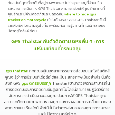
ความแม่นยำสูงดังนั้นคุณสามารถมั่นใจได้ว่าคุณจะได้รับข้อมูลที่
ทันสมัยที่สุดเกี่ยวกับที่อยู่ของพวกเขา ไม่ว่าคุณจะอยู่ที่บ้านหรือ
ระหว่างการเดินทาง GPS Thaistar สามารถช่วยให้คุณรักษาคนที่
คุณรักและมีค่าปลอดภัยและปลอดภัย
where to hide gps
tracker on motorcycle
ทำไมต้องรอ? ลอง GPS Thaistar วันนี้
และสัมผัสกับความอุ่นใจที่มาพร้อมกับการรู้ว่าคนที่คุณรักและของ
มีค่าอยู่ใกล้แค่เอื้อม
GPS Thaistar กับตัวติดตาม GPS อื่น ๆ : การ
เปรียบเทียบที่ครอบคลุม
gps thaistar
หากคุณอยู่ในอุตสาหกรรมการส่งมอบและโลจิสติกส์
คุณจะรู้ว่าการมีระบบที่เชื่อถือได้และมีประสิทธิภาพเป็นอย่างไร นั่นคือ
สิ่งที่ GPS
gps ติดรถบรรทุก
Thaistar เข้ามาด้วยความสามารถใน
การติดตามและการติดตามขั้นสูงเทคโนโลยีนี้สามารถปฏิวัติวิธีการ
จัดการการดำเนินงานของคุณ ด้วยการใช้ GPS Thaistar คุณ
สามารถติดตามยานพาหนะของคุณและตรวจสอบการเคลื่อนไหวของ
พวกเขาแบบเรียลไทม์เพื่อให้มั่นใจว่าการส่งมอบของคุณจะตรงเวลา