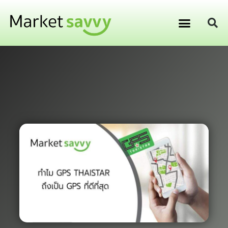
GPS ติดตามยานพาหนะ
การเงิน การลงทุน