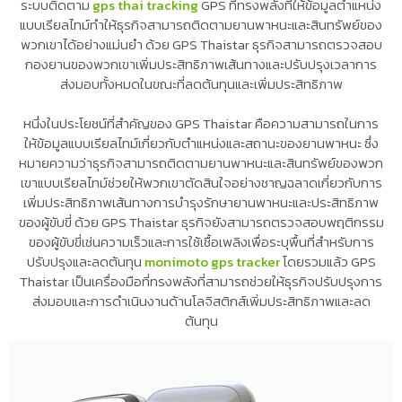
ดำเนินธุรกิจการส่งมอบและการดำเนินงานด้านโลจิสติกส์ มันเป็น
ระบบติดตาม
gps thai tracking
GPS ที่ทรงพลังที่ให้ข้อมูลตำแหน่ง
แบบเรียลไทม์ทำให้ธุรกิจสามารถติดตามยานพาหนะและสินทรัพย์ของ
พวกเขาได้อย่างแม่นยำ ด้วย GPS Thaistar ธุรกิจสามารถตรวจสอบ
กองยานของพวกเขาเพิ่มประสิทธิภาพเส้นทางและปรับปรุงเวลาการ
ส่งมอบทั้งหมดในขณะที่ลดต้นทุนและเพิ่มประสิทธิภาพ
หนึ่งในประโยชน์ที่สำคัญของ GPS Thaistar คือความสามารถในการ
ให้ข้อมูลแบบเรียลไทม์เกี่ยวกับตำแหน่งและสถานะของยานพาหนะ ซึ่ง
หมายความว่าธุรกิจสามารถติดตามยานพาหนะและสินทรัพย์ของพวก
เขาแบบเรียลไทม์ช่วยให้พวกเขาตัดสินใจอย่างชาญฉลาดเกี่ยวกับการ
เพิ่มประสิทธิภาพเส้นทางการบำรุงรักษายานพาหนะและประสิทธิภาพ
ของผู้ขับขี่ ด้วย GPS Thaistar ธุรกิจยังสามารถตรวจสอบพฤติกรรม
ของผู้ขับขี่เช่นความเร็วและการใช้เชื้อเพลิงเพื่อระบุพื้นที่สำหรับการ
ปรับปรุงและลดต้นทุน
monimoto gps tracker
โดยรวมแล้ว GPS
Thaistar เป็นเครื่องมือที่ทรงพลังที่สามารถช่วยให้ธุรกิจปรับปรุงการ
ส่งมอบและการดำเนินงานด้านโลจิสติกส์เพิ่มประสิทธิภาพและลด
ต้นทุน