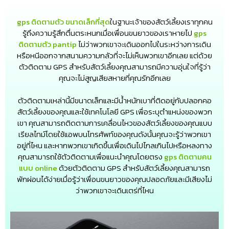
gps ติดตามตัว ขนาดเล็กที่สุด
ในฐานะเจ้าของสัตว์เลี้ยงเราทุกคน
รู้ถึงความรู้สึกตื่นตระหนกเมื่อเพื่อนขนยาวของเราหายไป
gps
ติดตามตัว pantip
ไม่ว่าพวกเขาจะเดินออกไปในระหว่างการเดิน
หรือหนีออกจากสนามความกลัวที่จะไม่เห็นพวกเขาอีกเลย แต่ด้วย
ตัวติดตาม GPS สำหรับสัตว์เลี้ยงคุณสามารถมีความอุ่นใจที่รู้ว่า
คุณจะไม่สูญเสียสหายที่คุณรักอีกเลย
ตัวติดตามเหล่านี้มีขนาดเล็กและมีน้ำหนักเบาที่ติดอยู่กับปลอกคอ
สัตว์เลี้ยงของคุณและใช้เทคโนโลยี GPS เพื่อระบุตำแหน่งของพวก
เขา คุณสามารถติดตามการเคลื่อนไหวของสัตว์เลี้ยงของคุณแบบ
เรียลไทม์โดยใช้แอพบนโทรศัพท์ของคุณดังนั้นคุณจะรู้ว่าพวกเขา
อยู่ที่ไหน และหากพวกเขาเกิดขึ้นเพื่อเดินไปไกลเกินไปหรือหลงทาง
คุณสามารถใช้ตัวติดตามเพื่อแนะนำคุณโดยตรง
gps ติดตามคน
แบบ online
ด้วยตัวติดตาม GPS สำหรับสัตว์เลี้ยงคุณสามารถ
พักผ่อนได้ง่ายเมื่อรู้ว่าเพื่อนขนยาวของคุณปลอดภัยและมีเสียงไม่
ว่าพวกเขาจะเดินเตร่ที่ไหน