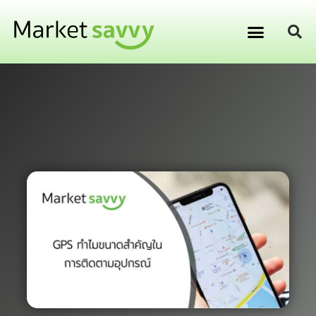
GPS ติดตามยานพาหนะ
การเงิน การลงทุน