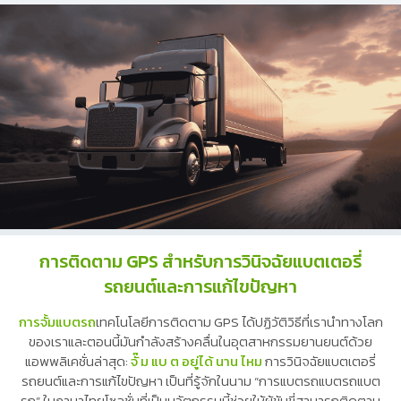
การติดตาม GPS สำหรับการวินิจฉัยแบตเตอรี่
รถยนต์และการแก้ไขปัญหา
การจั้มแบตรถ
เทคโนโลยีการติดตาม GPS ได้ปฏิวัติวิธีที่เรานำทางโลก
ของเราและตอนนี้มันกำลังสร้างคลื่นในอุตสาหกรรมยานยนต์ด้วย
แอพพลิเคชั่นล่าสุด:
จั๊ ม แบ ต อยู่ได้ นาน ไหม
การวินิจฉัยแบตเตอรี่
รถยนต์และการแก้ไขปัญหา เป็นที่รู้จักในนาม “การแบตรถแบตรถแบต
รถ” ในภาษาไทยโซลูชั่นที่เป็นนวัตกรรมนี้ช่วยให้ผู้ขับขี่สามารถติดตาม