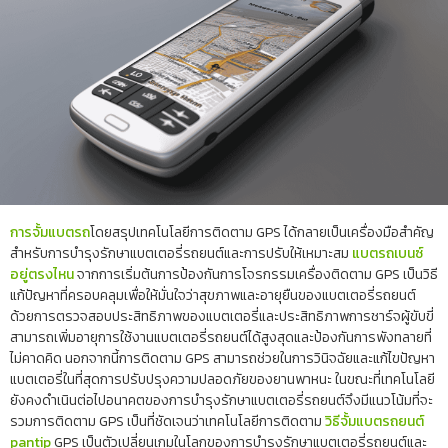
การจั้มแบตรถ
โดยสรุปเทคโนโลยีการติดตาม GPS ได้กลายเป็นเครื่องมือสำคัญ
สำหรับการบำรุงรักษาแบตเตอรี่รถยนต์และการปรับให้เหมาะสม
แบตรถเบนซ์
อยู่ตรงไหน
จากการเริ่มต้นการป้องกันการโจรกรรมเครื่องติดตาม GPS เป็นวิธี
แก้ปัญหาที่ครอบคลุมเพื่อให้มั่นใจว่าสุขภาพและอายุยืนของแบตเตอรี่รถยนต์
ด้วยการตรวจสอบประสิทธิภาพของแบตเตอรี่และประสิทธิภาพการชาร์จผู้ขับขี่
สามารถเพิ่มอายุการใช้งานแบตเตอรี่รถยนต์ได้สูงสุดและป้องกันการพังทลายที่
ไม่คาดคิด นอกจากนี้การติดตาม GPS สามารถช่วยในการวินิจฉัยและแก้ไขปัญหา
แบตเตอรี่ในที่สุดการปรับปรุงความปลอดภัยของยานพาหนะ ในขณะที่เทคโนโลยี
ยังคงดำเนินต่อไปอนาคตของการบำรุงรักษาแบตเตอรี่รถยนต์จึงมีแนวโน้มที่จะ
รวมการติดตาม GPS เป็นที่ชัดเจนว่าเทคโนโลยีการติดตาม
วิธีจั้มแบตรถยนต์
pantip
GPS เป็นตัวเปลี่ยนเกมในโลกของการบำรุงรักษาแบตเตอรี่รถยนต์และ