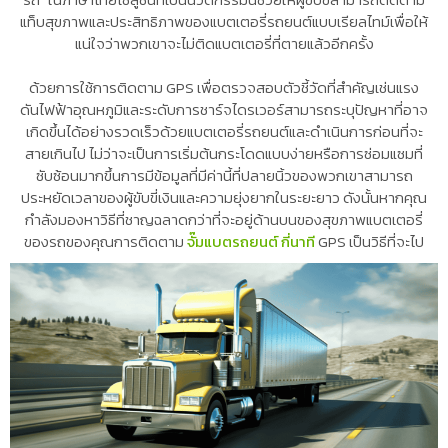
แท็บสุขภาพและประสิทธิภาพของแบตเตอรี่รถยนต์แบบเรียลไทม์เพื่อให้
แน่ใจว่าพวกเขาจะไม่ติดแบตเตอรี่ที่ตายแล้วอีกครั้ง
ด้วยการใช้การติดตาม GPS เพื่อตรวจสอบตัวชี้วัดที่สำคัญเช่นแรง
ดันไฟฟ้าอุณหภูมิและระดับการชาร์จไดรเวอร์สามารถระบุปัญหาที่อาจ
เกิดขึ้นได้อย่างรวดเร็วด้วยแบตเตอรี่รถยนต์และดำเนินการก่อนที่จะ
สายเกินไป ไม่ว่าจะเป็นการเริ่มต้นกระโดดแบบง่ายหรือการซ่อมแซมที่
ซับซ้อนมากขึ้นการมีข้อมูลที่มีค่านี้ที่ปลายนิ้วของพวกเขาสามารถ
ประหยัดเวลาของผู้ขับขี่เงินและความยุ่งยากในระยะยาว ดังนั้นหากคุณ
กำลังมองหาวิธีที่ชาญฉลาดกว่าที่จะอยู่ด้านบนของสุขภาพแบตเตอรี่
ของรถของคุณการติดตาม
จั๊มแบตรถยนต์ กี่นาที
GPS เป็นวิธีที่จะไป