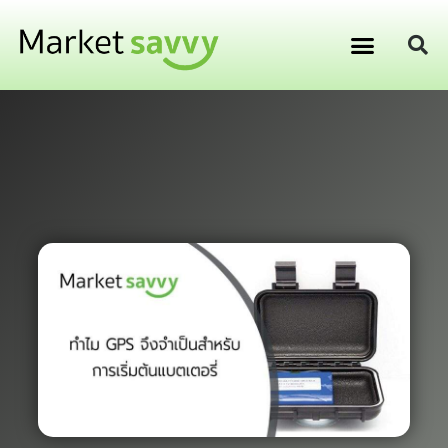
GPS ติดตามยานพาหนะ
การเงิน การลงทุน