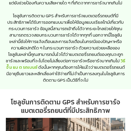
แต่ยังช่วยป้องกันความเสียหายใด ๆ ที่เกิดจากการชาร์จมากเกินไป
โซลูชันการติดตาม GPS สำหรับการชาร์จแบตเตอรี่รถยนต์ที่มี
ประสิทธิภาพได้รับการออกแบบมาเพื่อให้ข้อมูลแบบเรียลไทม์เกี่ยวกับ
กระบวนการชาร์จ ข้อมูลนี้สามารถเข้าถึงได้จากระยะไกลช่วยให้คุณ
สามารถตรวจสอบกระบวนการชาร์จได้จากทุกที่ นอกจากนี้โซลูชัน
เหล่านี้ยังให้การแจ้งเตือนและการแจ้งเตือนในกรณีของปัญหาหรือ
ความผิดปกติใด ๆ ในกระบวนการชาร์จ ด้วยความช่วยเหลือของ
โซลูชันเหล่านี้คุณสามารถมั่นใจได้ว่าแบตเตอรี่รถยนต์ของคุณจะถูก
ชาร์จและพร้อมที่จะไปโดยไม่เสี่ยงต่อการชาร์จหรือชาร์จมากเกินไป
วิธี
จั๊ ม แบ ต รถเบนซ์
ดังนั้นหากคุณต้องการให้แน่ใจว่าแบตเตอรี่รถยนต์
มีอายุยืนยาวและหลีกเลี่ยงค่าใช้จ่ายที่ไม่จำเป็นการลงทุนในโซลูชันการ
ติดตาม GPS เป็นวิธีที่จะไป
โซลูชันการติดตาม GPS สำหรับการชาร์จ
แบตเตอรี่รถยนต์ที่มีประสิทธิภาพ