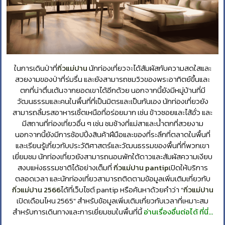
ในการเดินป่าที่
กิ่วแม่ปาน
นักท่องเที่ยวจะได้สัมผัสกับความสดใสและ
สวยงามของป่าที่ร่มรื่น และยังสามารถชมวิวของพระอาทิตย์ขึ้นและ
ตกที่น่าตื่นเต้นจากยอดเขาได้อีกด้วย นอกจากนี้ยังมีหมู่บ้านที่มี
วัฒนธรรมและคนในพื้นที่ที่เป็นมิตรและเป็นกันเอง นักท่องเที่ยวยัง
สามารถลิ้มรสอาหารเชิ้ตเหนือที่อร่อยมาก เช่น ข้าวซอยและไส้อั่ว และ
มีสถานที่ท่องเที่ยวอื่น ๆ เช่น ชมช้างที่แม่สาและน้ำตกที่สวยงาม
นอกจากนี้ยังมีการช้อปปิ้งสินค้าฝีมือและของที่ระลึกที่ตลาดในพื้นที่
และเรียนรู้เกี่ยวกับประวัติศาสตร์และวัฒนธรรมของพื้นที่ที่พวกเขา
เยี่ยมชม นักท่องเที่ยวยังสามารถนอนพักใต้ดาวและสัมผัสความเงียบ
สงบแห่งธรรมชาติได้อย่างเต็มที่
กิ่วแม่ปาน pantip
เปิดให้บริการ
ตลอดเวลา และนักท่องเที่ยวสามารถติดตามข้อมูลเพิ่มเติมเกี่ยวกับ
กิ่วแม่ปาน 2566
ได้ที่เว็บไซต์ pantip หรือค้นหาด้วยคำว่า “
กิ่วแม่ปาน
เปิดเดือนไหน 2565″ สำหรับข้อมูลเพิ่มเติมเกี่ยวกับเวลาที่เหมาะสม
สำหรับการเดินทางและการเยี่ยมชมในพื้นที่นี้
อ่านเรื่องอื่นต่อได้ ที่นี่…