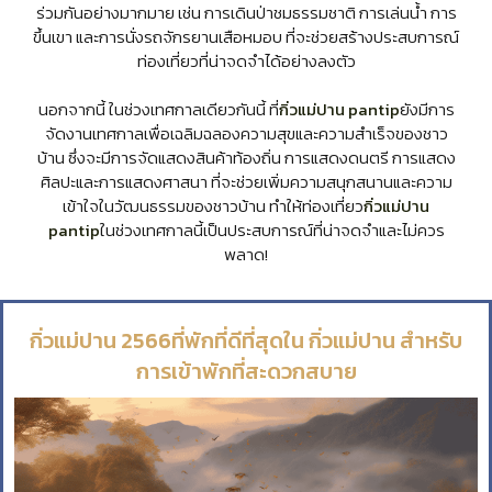
ร่วมกันอย่างมากมาย เช่น การเดินป่าชมธรรมชาติ การเล่นน้ำ การ
ขึ้นเขา และการนั่งรถจักรยานเสือหมอบ ที่จะช่วยสร้างประสบการณ์
ท่องเที่ยวที่น่าจดจำได้อย่างลงตัว
นอกจากนี้ ในช่วงเทศกาลเดียวกันนี้ ที่
กิ่วแม่ปาน pantip
ยังมีการ
จัดงานเทศกาลเพื่อเฉลิมฉลองความสุขและความสำเร็จของชาว
บ้าน ซึ่งจะมีการจัดแสดงสินค้าท้องถิ่น การแสดงดนตรี การแสดง
ศิลปะและการแสดงศาสนา ที่จะช่วยเพิ่มความสนุกสนานและความ
เข้าใจในวัฒนธรรมของชาวบ้าน ทำให้ท่องเที่ยว
กิ่วแม่ปาน
pantip
ในช่วงเทศกาลนี้เป็นประสบการณ์ที่น่าจดจำและไม่ควร
พลาด!
กิ่วแม่ปาน 2566ที่พักที่ดีที่สุดใน กิ่วแม่ปาน สำหรับ
การเข้าพักที่สะดวกสบาย