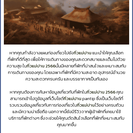
หากคุณกำลังวางแผนท่องเที่ยวไปยัง
กิ่วแม่ปาน
แนะนำให้คุณเลือก
ที่พักที่ดีที่สุด เพื่อให้การเดินทางของคุณสะดวกสบายและเต็มไปด้วย
ความสุข ใน
กิ่วแม่ปาน 2566
นั้นมีหลายที่พักที่น่าสนใจและเหมาะสมกับ
การเดินทางของคุณ โดยเฉพาะที่พักที่มีความสะอาด อุปกรณ์อำนวย
ความสะดวกครบครัน และบรรยากาศเป็นกันเอง
หากคุณต้องการค้นหาข้อมูลเกี่ยวกับที่พักใน
กิ่วแม่ปาน 2566
คุณ
สามารถเข้าไปดูข้อมูลที่เว็บไซต์
กิ่วแม่ปาน
pantip ซึ่งเป็นเว็บไซต์ที่
รวบรวมข้อมูลเกี่ยวกับการท่องเที่ยวใน
กิ่วแม่ปาน
ไว้อย่างครบถ้วน
และมีความน่าเชื่อถือ นอกจากนี้ยังมีรีวิวจากผู้เข้าพักที่เคยมาใช้
บริการที่พักต่างๆ ซึ่งจะช่วยให้คุณตัดสินใจเลือกที่พักที่เหมาะสมกับ
คุณมากขึ้น