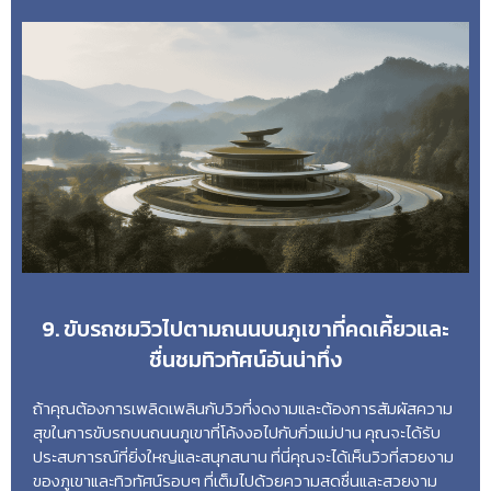
9. ขับรถชมวิวไปตามถนนบนภูเขาที่คดเคี้ยวและ
ชื่นชมทิวทัศน์อันน่าทึ่ง
ถ้าคุณต้องการเพลิดเพลินกับวิวที่งดงามและต้องการสัมผัสความ
สุขในการขับรถบนถนนภูเขาที่โค้งงอไปกับกิ่วแม่ปาน คุณจะได้รับ
ประสบการณ์ที่ยิ่งใหญ่และสนุกสนาน ที่นี่คุณจะได้เห็นวิวที่สวยงาม
ของภูเขาและทิวทัศน์รอบๆ ที่เต็มไปด้วยความสดชื่นและสวยงาม