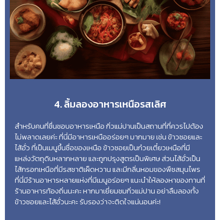
4. ลิ้มลองอาหารเหนือรสเลิศ
สำหรับคนที่ชื่นชอบอาหารเหนือ กิ่วแม่ปานเป็นสถานที่ที่ควรไปต้อง
ไม่พลาดเลยค่ะ ที่นี่มีอาหารเหนืออร่อยๆ มากมาย เช่น ข้าวซอยและ
ไส้อั่ว ที่เป็นเมนูขึ้นชื่อของเหนือ ข้าวซอยเป็นก๋วยเตี๋ยวเหนือที่มี
แหล่งวัตถุดิบหลากหลาย และถูกปรุงสูตรเป็นพิเศษ ส่วนไส้อั่วเป็น
ไส้กรอกเหนือที่มีรสชาติเผ็ดหวาน และมีกลิ่นหอมของพืชสมุนไพร
ที่นี่มีร้านอาหารหลายแห่งที่มีเมนูอร่อยๆ แนะนำให้ลองหาของทานที่
ร้านอาหารท้องถิ่นนะคะ หากมาเยี่ยมชมกิ่วแม่ปาน อย่าลืมลองทั้ง
ข้าวซอยและไส้อั่วนะคะ รับรองว่าจะติดใจแน่นอนค่ะ!