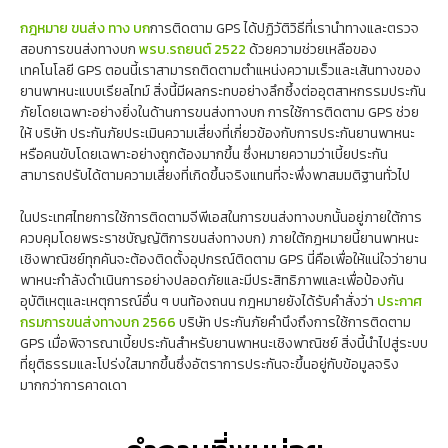
กฎหมาย ขนส่ง ทาง บก
การติดตาม GPS ได้ปฏิวัติวิธีที่เรานำทางและตรวจ
สอบการขนส่งทางบก
พรบ.รถยนต์ 2522
ด้วยความช่วยเหลือของ
เทคโนโลยี GPS ตอนนี้เราสามารถติดตามตำแหน่งความเร็วและเส้นทางของ
ยานพาหนะแบบเรียลไทม์ สิ่งนี้มีผลกระทบอย่างลึกซึ้งต่ออุตสาหกรรมประกัน
ภัยโดยเฉพาะอย่างยิ่งในด้านการขนส่งทางบก การใช้การติดตาม GPS ช่วย
ให้ บริษัท ประกันภัยประเมินความเสี่ยงที่เกี่ยวข้องกับการประกันยานพาหนะ
หรือคนขับโดยเฉพาะอย่างถูกต้องมากขึ้น ซึ่งหมายความว่าเบี้ยประกัน
สามารถปรับได้ตามความเสี่ยงที่เกิดขึ้นจริงแทนที่จะพึ่งพาสมมติฐานทั่วไป
ในประเทศไทยการใช้การติดตามจีพีเอสในการขนส่งทางบกนั้นอยู่ภายใต้การ
ควบคุมโดยพระราชบัญญัติการขนส่งทางบก) ภายใต้กฎหมายนี้ยานพาหนะ
เชิงพาณิชย์ทุกคันจะต้องติดตั้งอุปกรณ์ติดตาม GPS นี่คือเพื่อให้แน่ใจว่ายาน
พาหนะกำลังดำเนินการอย่างปลอดภัยและมีประสิทธิภาพและเพื่อป้องกัน
อุบัติเหตุและเหตุการณ์อื่น ๆ บนท้องถนน กฎหมายยังได้รับคำสั่งว่า
ประกาศ
กรมการขนส่งทางบก 2566
บริษัท ประกันภัยคำนึงถึงการใช้การติดตาม
GPS เมื่อพิจารณาเบี้ยประกันสำหรับยานพาหนะเชิงพาณิชย์ สิ่งนี้นำไปสู่ระบบ
ที่ยุติธรรมและโปร่งใสมากขึ้นซึ่งอัตราการประกันจะขึ้นอยู่กับข้อมูลจริง
มากกว่าการคาดเดา