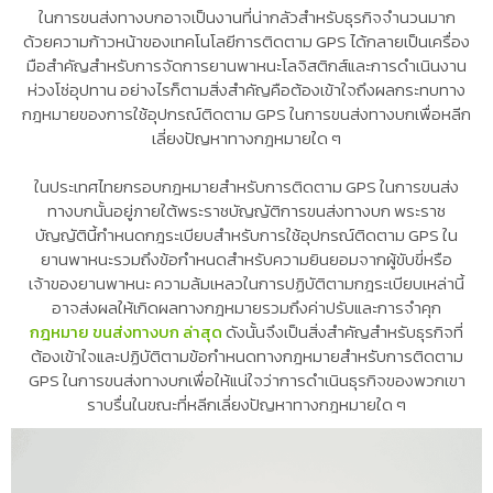
ในการขนส่งทางบกอาจเป็นงานที่น่ากลัวสำหรับธุรกิจจำนวนมาก
ด้วยความก้าวหน้าของเทคโนโลยีการติดตาม GPS ได้กลายเป็นเครื่อง
มือสำคัญสำหรับการจัดการยานพาหนะโลจิสติกส์และการดำเนินงาน
ห่วงโซ่อุปทาน อย่างไรก็ตามสิ่งสำคัญคือต้องเข้าใจถึงผลกระทบทาง
กฎหมายของการใช้อุปกรณ์ติดตาม GPS ในการขนส่งทางบกเพื่อหลีก
เลี่ยงปัญหาทางกฎหมายใด ๆ
ในประเทศไทยกรอบกฎหมายสำหรับการติดตาม GPS ในการขนส่ง
ทางบกนั้นอยู่ภายใต้พระราชบัญญัติการขนส่งทางบก พระราช
บัญญัตินี้กำหนดกฎระเบียบสำหรับการใช้อุปกรณ์ติดตาม GPS ใน
ยานพาหนะรวมถึงข้อกำหนดสำหรับความยินยอมจากผู้ขับขี่หรือ
เจ้าของยานพาหนะ ความล้มเหลวในการปฏิบัติตามกฎระเบียบเหล่านี้
อาจส่งผลให้เกิดผลทางกฎหมายรวมถึงค่าปรับและการจำคุก
กฎหมาย ขนส่งทางบก ล่าสุด
ดังนั้นจึงเป็นสิ่งสำคัญสำหรับธุรกิจที่
ต้องเข้าใจและปฏิบัติตามข้อกำหนดทางกฎหมายสำหรับการติดตาม
GPS ในการขนส่งทางบกเพื่อให้แน่ใจว่าการดำเนินธุรกิจของพวกเขา
ราบรื่นในขณะที่หลีกเลี่ยงปัญหาทางกฎหมายใด ๆ