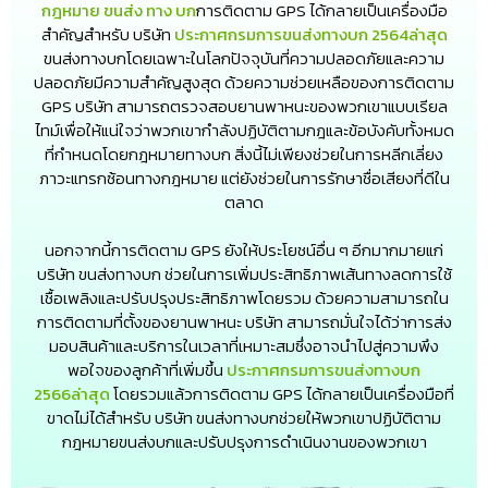
กฎหมาย ขนส่ง ทาง บก
การติดตาม GPS ได้กลายเป็นเครื่องมือ
สำคัญสำหรับ บริษัท
ประกาศกรมการขนส่งทางบก 2564ล่าสุด
ขนส่งทางบกโดยเฉพาะในโลกปัจจุบันที่ความปลอดภัยและความ
ปลอดภัยมีความสำคัญสูงสุด ด้วยความช่วยเหลือของการติดตาม
GPS บริษัท สามารถตรวจสอบยานพาหนะของพวกเขาแบบเรียล
ไทม์เพื่อให้แน่ใจว่าพวกเขากำลังปฏิบัติตามกฎและข้อบังคับทั้งหมด
ที่กำหนดโดยกฎหมายทางบก สิ่งนี้ไม่เพียงช่วยในการหลีกเลี่ยง
ภาวะแทรกซ้อนทางกฎหมาย แต่ยังช่วยในการรักษาชื่อเสียงที่ดีใน
ตลาด
นอกจากนี้การติดตาม GPS ยังให้ประโยชน์อื่น ๆ อีกมากมายแก่
บริษัท ขนส่งทางบก ช่วยในการเพิ่มประสิทธิภาพเส้นทางลดการใช้
เชื้อเพลิงและปรับปรุงประสิทธิภาพโดยรวม ด้วยความสามารถใน
การติดตามที่ตั้งของยานพาหนะ บริษัท สามารถมั่นใจได้ว่าการส่ง
มอบสินค้าและบริการในเวลาที่เหมาะสมซึ่งอาจนำไปสู่ความพึง
พอใจของลูกค้าที่เพิ่มขึ้น
ประกาศกรมการขนส่งทางบก
2566ล่าสุด
โดยรวมแล้วการติดตาม GPS ได้กลายเป็นเครื่องมือที่
ขาดไม่ได้สำหรับ บริษัท ขนส่งทางบกช่วยให้พวกเขาปฏิบัติตาม
กฎหมายขนส่งบกและปรับปรุงการดำเนินงานของพวกเขา