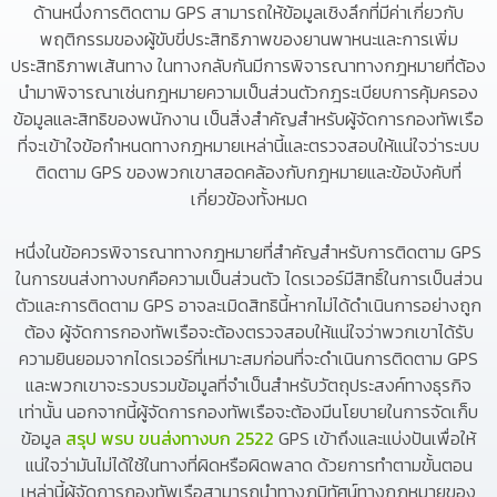
ด้านหนึ่งการติดตาม GPS สามารถให้ข้อมูลเชิงลึกที่มีค่าเกี่ยวกับ
พฤติกรรมของผู้ขับขี่ประสิทธิภาพของยานพาหนะและการเพิ่ม
ประสิทธิภาพเส้นทาง ในทางกลับกันมีการพิจารณาทางกฎหมายที่ต้อง
นำมาพิจารณาเช่นกฎหมายความเป็นส่วนตัวกฎระเบียบการคุ้มครอง
ข้อมูลและสิทธิของพนักงาน เป็นสิ่งสำคัญสำหรับผู้จัดการกองทัพเรือ
ที่จะเข้าใจข้อกำหนดทางกฎหมายเหล่านี้และตรวจสอบให้แน่ใจว่าระบบ
ติดตาม GPS ของพวกเขาสอดคล้องกับกฎหมายและข้อบังคับที่
เกี่ยวข้องทั้งหมด
หนึ่งในข้อควรพิจารณาทางกฎหมายที่สำคัญสำหรับการติดตาม GPS
ในการขนส่งทางบกคือความเป็นส่วนตัว ไดรเวอร์มีสิทธิ์ในการเป็นส่วน
ตัวและการติดตาม GPS อาจละเมิดสิทธินี้หากไม่ได้ดำเนินการอย่างถูก
ต้อง ผู้จัดการกองทัพเรือจะต้องตรวจสอบให้แน่ใจว่าพวกเขาได้รับ
ความยินยอมจากไดรเวอร์ที่เหมาะสมก่อนที่จะดำเนินการติดตาม GPS
และพวกเขาจะรวบรวมข้อมูลที่จำเป็นสำหรับวัตถุประสงค์ทางธุรกิจ
เท่านั้น นอกจากนี้ผู้จัดการกองทัพเรือจะต้องมีนโยบายในการจัดเก็บ
ข้อมูล
สรุป พรบ ขนส่งทางบก 2522
GPS เข้าถึงและแบ่งปันเพื่อให้
แน่ใจว่ามันไม่ได้ใช้ในทางที่ผิดหรือผิดพลาด ด้วยการทำตามขั้นตอน
เหล่านี้ผู้จัดการกองทัพเรือสามารถนำทางภูมิทัศน์ทางกฎหมายของ