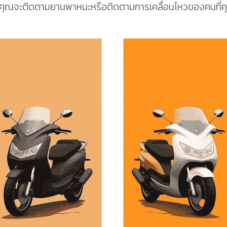
าคุณจะติดตามยานพาหนะหรือติดตามการเคลื่อนไหวของคนที่ค