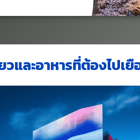
ที่ยวและอาหารที่ต้องไปเย