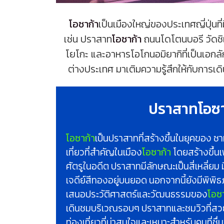
โอซาก้า
เป็นเมืองใหญ่ของประเทศญี่ปุ่นที
เช่น ปราสาท
โอซาก้า
ถนนโดโตนบอรี วัดชิเท
โยโกะ และอาหารโอโกนอมิยากิที่เป็นเอก
ต่างประเทศ มาเติมความรู้สึกให้กับการเดิ
ปราสาทโอซา
โอซาก้า
เป็นปราสาทที่สร้างขึ้นในยุคของ ซา
เที่ยวที่สำคัญในเมือง
โอซาก้า
โดยสร้างขึ้นเ
ศัตรูในอดีต ปราสาทมีลักษณะเป็นสี่เหลี่ยม 
เจดีย์สีทองอยู่บนยอด นอกจากนี้ยังมีพิพิ
เสนอประวัติศาสตร์และวัฒนธรรมของ
โอซ
เดินชมบริเวณรอบๆ ปราสาทและชมวิวที่สว
ท่องเที่ยวที่น่าสนใจและเหมาะสำหรับคนที่