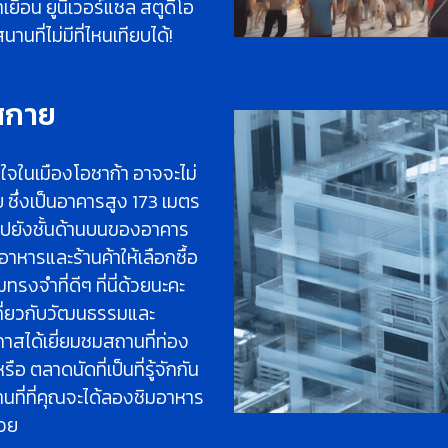
เยือน ยูนิเวอร์แซล สตูดิโอ
ที่ไม่มีที่ไหนเทียบได้!
สกาย
นใจในเมืองโอซาก้า อาจจะไม่
ซึ่งเป็นอาคารสูง 173 เมตร
นไปยังชั้นด้านบนของอาคาร
าหารและร้านค้าให้เลือกซื้อ
รงจำที่ดีๆ ที่นี่ด้วยนะคะ
กี่ยวกับวัฒนธรรมและ
าสได้เยี่ยมชมสถานที่ท่อง
ือ ตลาดนัดที่เป็นที่รู้จักกัน
านที่ที่คุณจะได้ลองชิมอาหาร
้วย