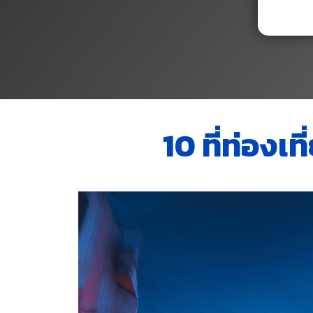
10 ที่ท่องเ