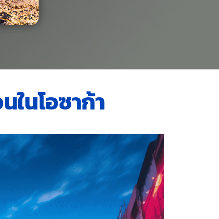
ือนในโอซาก้า