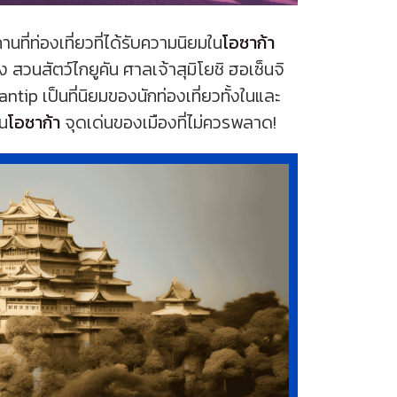
ที่ท่องเที่ยวที่ได้รับความนิยมใน
โอซาก้า
สวนสัตว์ไกยูคัน ศาลเจ้าสุมิโยชิ ฮอเซ็นจิ
ntip เป็นที่นิยมของนักท่องเที่ยวทั้งในและ
ใน
โอซาก้า
จุดเด่นของเมืองที่ไม่ควรพลาด!