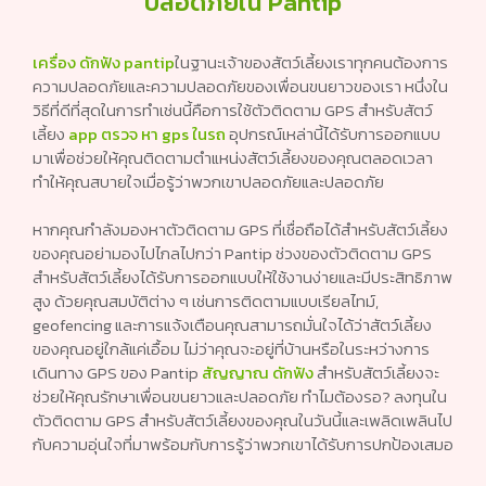
ปลอดภัยใน Pantip
เครื่อง ดักฟัง pantip
ในฐานะเจ้าของสัตว์เลี้ยงเราทุกคนต้องการ
ความปลอดภัยและความปลอดภัยของเพื่อนขนยาวของเรา หนึ่งใน
วิธีที่ดีที่สุดในการทำเช่นนี้คือการใช้ตัวติดตาม GPS สำหรับสัตว์
เลี้ยง
app ตรวจ หา gps ในรถ
อุปกรณ์เหล่านี้ได้รับการออกแบบ
มาเพื่อช่วยให้คุณติดตามตำแหน่งสัตว์เลี้ยงของคุณตลอดเวลา
ทำให้คุณสบายใจเมื่อรู้ว่าพวกเขาปลอดภัยและปลอดภัย
หากคุณกำลังมองหาตัวติดตาม GPS ที่เชื่อถือได้สำหรับสัตว์เลี้ยง
ของคุณอย่ามองไปไกลไปกว่า Pantip ช่วงของตัวติดตาม GPS
สำหรับสัตว์เลี้ยงได้รับการออกแบบให้ใช้งานง่ายและมีประสิทธิภาพ
สูง ด้วยคุณสมบัติต่าง ๆ เช่นการติดตามแบบเรียลไทม์,
geofencing และการแจ้งเตือนคุณสามารถมั่นใจได้ว่าสัตว์เลี้ยง
ของคุณอยู่ใกล้แค่เอื้อม ไม่ว่าคุณจะอยู่ที่บ้านหรือในระหว่างการ
เดินทาง GPS ของ Pantip
สัญญาณ ดักฟัง
สำหรับสัตว์เลี้ยงจะ
ช่วยให้คุณรักษาเพื่อนขนยาวและปลอดภัย ทำไมต้องรอ? ลงทุนใน
ตัวติดตาม GPS สำหรับสัตว์เลี้ยงของคุณในวันนี้และเพลิดเพลินไป
กับความอุ่นใจที่มาพร้อมกับการรู้ว่าพวกเขาได้รับการปกป้องเสมอ