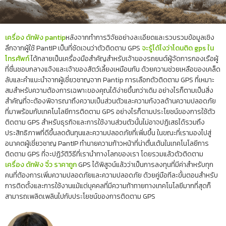
เครื่อง ดักฟัง pantip
หลังจากทำการวิจัยอย่างละเอียดและรวบรวมข้อมูลเชิง
ลึกจากผู้ใช้ PantIP เป็นที่ชัดเจนว่าตัวติดตาม GPS
จะรู้ได้ไงว่าโดนติด gps ใน
โทรศัพท์
ได้กลายเป็นเครื่องมือสำคัญสำหรับเจ้าของรถยนต์ผู้จัดการกองเรือผู้
ที่ชื่นชอบกลางแจ้งและเจ้าของสัตว์เลี้ยงเหมือนกัน ด้วยความช่วยเหลือของเคล็ด
ลับและคำแนะนำจากผู้เชี่ยวชาญจาก Pantip การเลือกตัวติดตาม GPS ที่เหมาะ
สมสำหรับความต้องการเฉพาะของคุณได้ง่ายขึ้นกว่าเดิม อย่างไรก็ตามเป็นสิ่ง
สำคัญที่จะต้องพิจารณาถึงความเป็นส่วนตัวและความกังวลด้านความปลอดภัย
ที่มาพร้อมกับเทคโนโลยีการติดตาม GPS อย่างไรก็ตามประโยชน์ของการใช้ตัว
ติดตาม GPS สำหรับธุรกิจและการใช้งานส่วนตัวนั้นไม่อาจปฏิเสธได้รวมถึง
ประสิทธิภาพที่ดีขึ้นลดต้นทุนและความปลอดภัยที่เพิ่มขึ้น ในขณะที่เรามองไปสู่
อนาคตผู้เชี่ยวชาญ PantIP ทำนายความก้าวหน้าที่น่าตื่นเต้นในเทคโนโลยีการ
ติดตาม GPS ที่จะปฏิวัติวิธีที่เรานำทางโลกของเรา โดยรวมแล้วตัวติดตาม
เครื่อง ดักฟัง จิ๋ว ราคาถูก
GPS ได้พิสูจน์แล้วว่าเป็นการลงทุนที่มีค่าสำหรับทุก
คนที่ต้องการเพิ่มความปลอดภัยและความปลอดภัย ด้วยคู่มือทีละขั้นตอนสำหรับ
การติดตั้งและการใช้งานแม้แต่บุคคลที่มีความท้าทายทางเทคโนโลยีมากที่สุดก็
สามารถเพลิดเพลินไปกับประโยชน์ของการติดตาม GPS