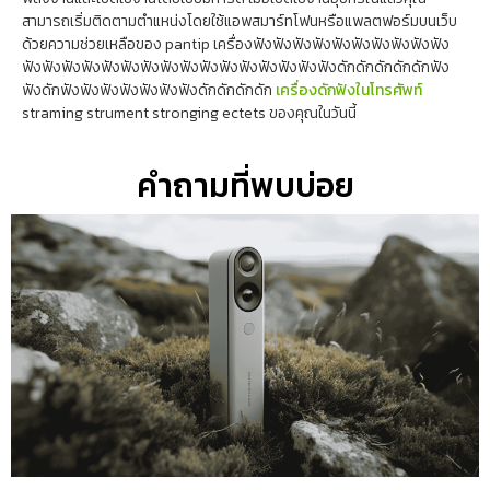
สามารถเริ่มติดตามตำแหน่งโดยใช้แอพสมาร์ทโฟนหรือแพลตฟอร์มบนเว็บ
ด้วยความช่วยเหลือของ pantip เครื่องฟังฟังฟังฟังฟังฟังฟังฟังฟังฟัง
ฟังฟังฟังฟังฟังฟังฟังฟังฟังฟังฟังฟังฟังฟังฟังฟังดักดักดักดักดักฟัง
ฟังดักฟังฟังฟังฟังฟังฟังฟังดักดักดักดัก
เครื่องดักฟังในโทรศัพท์
straming strument stronging ectets ของคุณในวันนี้
คำถามที่พบบ่อย