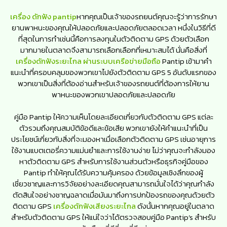
เครื่อง ดักฟัง pantip
หากคุณเป็นเจ้าของรถยนต์คุณจะรู้ว่าการรักษา
ยานพาหนะของคุณให้ปลอดภัยและปลอดภัยตลอดเวลา หนึ่งในวิธีที่ดี
ที่สุดในการทำเช่นนี้คือการลงทุนในตัวติดตาม GPS ด้วยตัวเลือก
มากมายในตลาดจึงสามารถเลือกเลือกที่เหมาะสมได้ นั่นคือสิ่งที่
เครื่องดักฟังระยะไกล ผ่านระบบเครือข่ายมือถือ
Pantip เข้ามาคำ
แนะนำที่ครอบคลุมของพวกเขาไปยังตัวติดตาม GPS 5 อันดับแรกของ
พวกเขาเป็นสิ่งที่ต้องอ่านสำหรับเจ้าของรถยนต์ที่ต้องการให้ยาน
พาหนะของพวกเขาปลอดภัยและปลอดภัย
คู่มือ Pantip ให้ความเห็นโดยละเอียดเกี่ยวกับตัวติดตาม GPS แต่ละ
ตัวรวมถึงคุณสมบัติข้อดีและข้อเสีย พวกเขายังให้คำแนะนำที่เป็น
ประโยชน์เกี่ยวกับสิ่งที่จะมองหาเมื่อเลือกตัวติดตาม GPS เช่นอายุการ
ใช้งานแบตเตอรี่ความแม่นยำและการใช้งานง่าย ไม่ว่าคุณจะกำลังมอง
หาตัวติดตาม GPS สำหรับการใช้งานส่วนตัวหรือธุรกิจคู่มือของ
Pantip ทำให้คุณได้รับความคุ้มครอง ด้วยข้อมูลเชิงลึกของผู้
เชี่ยวชาญและการวิจัยอย่างละเอียดคุณสามารถมั่นใจได้ว่าคุณกำลัง
ตัดสินใจอย่างชาญฉลาดเมื่อมันมาถึงการปกป้องรถของคุณด้วยตัว
ติดตาม GPS
เครื่องดักฟังเสียงระยะไกล
ดังนั้นหากคุณอยู่ในตลาด
สำหรับตัวติดตาม GPS ให้แน่ใจว่าได้ตรวจสอบคู่มือ Pantip’s สำหรับ