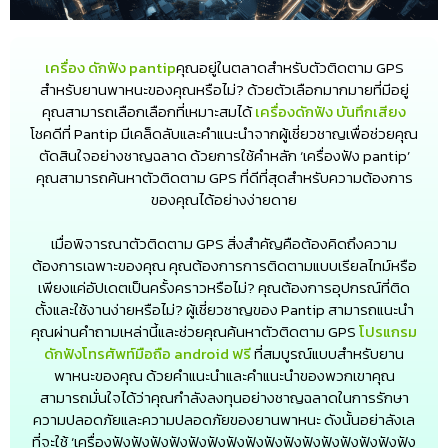
เครื่อง ดักฟัง pantip
คุณอยู่ในตลาดสำหรับตัวติดตาม GPS
สำหรับยานพาหนะของคุณหรือไม่? ด้วยตัวเลือกมากมายที่มีอยู่
คุณสามารถเลือกเลือกที่เหมาะสมได้
เครื่องดักฟัง บันทึกเสียง
โชคดีที่ Pantip มีเคล็ดลับและคำแนะนำจากผู้เชี่ยวชาญเพื่อช่วยคุณ
ตัดสินใจอย่างชาญฉลาด ด้วยการใช้คำหลัก ‘เครื่องฟัง pantip’
คุณสามารถค้นหาตัวติดตาม GPS ที่ดีที่สุดสำหรับความต้องการ
ของคุณได้อย่างง่ายดาย
เมื่อพิจารณาตัวติดตาม GPS สิ่งสำคัญคือต้องคิดถึงความ
ต้องการเฉพาะของคุณ คุณต้องการการติดตามแบบเรียลไทม์หรือ
เพียงแค่อัปเดตเป็นครั้งคราวหรือไม่? คุณต้องการอุปกรณ์ที่ติด
ตั้งและใช้งานง่ายหรือไม่? ผู้เชี่ยวชาญของ Pantip สามารถแนะนำ
คุณผ่านคำถามเหล่านี้และช่วยคุณค้นหาตัวติดตาม GPS
โปรแกรม
ดักฟังโทรศัพท์มือถือ android ฟรี
ที่สมบูรณ์แบบสำหรับยาน
พาหนะของคุณ ด้วยคำแนะนำและคำแนะนำของพวกเขาคุณ
สามารถมั่นใจได้ว่าคุณกำลังลงทุนอย่างชาญฉลาดในการรักษา
ความปลอดภัยและความปลอดภัยของยานพาหนะ ดังนั้นอย่าลังเล
ที่จะใช้ ‘เครื่องฟังฟังฟังฟังฟังฟังฟังฟังฟังฟังฟังฟังฟังฟังฟังฟัง