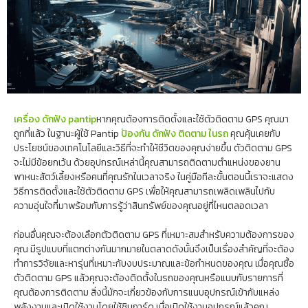
เครื่อง ดักฟัง pantip
หากคุณต้องการติดตั้งและใช้ตัวติดตาม GPS คุณมา
ถูกที่แล้ว ในฐานะผู้ใช้ Pantip
ป้องกัน ดักฟัง ติดตาม ในรถ
คุณคุ้นเคยกับ
ประโยชน์ของเทคโนโลยีและวิธีที่จะทำให้ชีวิตของคุณง่ายขึ้น ตัวติดตาม GPS
จะไม่มีข้อยกเว้น ด้วยอุปกรณ์เหล่านี้คุณสามารถติดตามตำแหน่งของยาน
พาหนะสัตว์เลี้ยงหรือคนที่คุณรักในเวลาจริง ในคู่มือทีละขั้นตอนนี้เราจะแสดง
วิธีการติดตั้งและใช้ตัวติดตาม GPS เพื่อให้คุณสามารถเพลิดเพลินไปกับ
ความอุ่นใจที่มาพร้อมกับการรู้ว่าสินทรัพย์ของคุณอยู่ที่ไหนตลอดเวลา
ก่อนอื่นคุณจะต้องเลือกตัวติดตาม GPS ที่เหมาะสมสำหรับความต้องการของ
คุณ มีรูปแบบที่แตกต่างกันมากมายในตลาดดังนั้นจึงเป็นเรื่องสำคัญที่จะต้อง
ทำการวิจัยและหารุ่นที่เหมาะกับงบประมาณและข้อกำหนดของคุณ เมื่อคุณซื้อ
ตัวติดตาม GPS แล้วคุณจะต้องติดตั้งในรถของคุณหรือแนบกับรายการที่
คุณต้องการติดตาม สิ่งนี้มักจะเกี่ยวข้องกับการแนบอุปกรณ์เข้ากับแหล่ง
พลังงานและเปิดใช้งานโดยใช้ซิมการ์ด เมื่อเปิดใช้งานอุปกรณ์แล้วคุณ