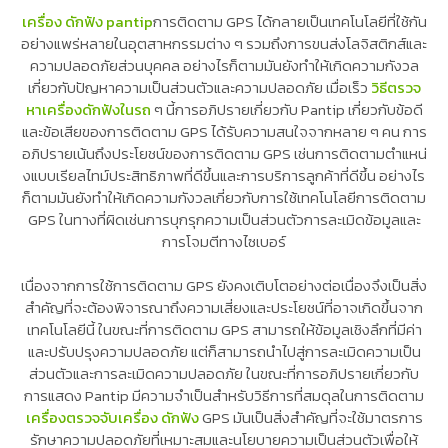
เครื่อง ดักฟัง pantip
การติดตาม GPS ได้กลายเป็นเทคโนโลยีที่ใช้กัน
อย่างแพร่หลายในอุตสาหกรรมต่าง ๆ รวมถึงการขนส่งโลจิสติกส์และ
ความปลอดภัยส่วนบุคคล อย่างไรก็ตามมันยังทำให้เกิดความกังวล
เกี่ยวกับปัญหาความเป็นส่วนตัวและความปลอดภัย เมื่อเร็ว
วิธีตรวจ
หาเครื่องดักฟังในรถ
ๆ นี้การอภิปรายเกี่ยวกับ Pantip เกี่ยวกับข้อดี
และข้อเสียของการติดตาม GPS ได้รับความสนใจจากหลาย ๆ คน การ
อภิปรายเน้นถึงประโยชน์ของการติดตาม GPS เช่นการติดตามตำแหน่
งแบบเรียลไทม์ประสิทธิภาพที่ดีขึ้นและการบริการลูกค้าที่ดีขึ้น อย่างไร
ก็ตามมันยังทำให้เกิดความกังวลเกี่ยวกับการใช้เทคโนโลยีการติดตาม
GPS ในทางที่ผิดเช่นการบุกรุกความเป็นส่วนตัวการละเมิดข้อมูลและ
การโจมตีทางไซเบอร์
เนื่องจากการใช้การติดตาม GPS ยังคงเติบโตอย่างต่อเนื่องจึงเป็นสิ่ง
สำคัญที่จะต้องพิจารณาถึงความเสี่ยงและประโยชน์ที่อาจเกิดขึ้นจาก
เทคโนโลยีนี้ ในขณะที่การติดตาม GPS สามารถให้ข้อมูลเชิงลึกที่มีค่า
และปรับปรุงความปลอดภัย แต่ก็สามารถนำไปสู่การละเมิดความเป็น
ส่วนตัวและการละเมิดความปลอดภัย ในขณะที่การอภิปรายเกี่ยวกับ
การแสดง Pantip มีความจำเป็นสำหรับวิธีการที่สมดุลในการติดตาม
เครื่องตรวจจับเครื่อง ดักฟัง
GPS มันเป็นสิ่งสำคัญที่จะใช้มาตรการ
รักษาความปลอดภัยที่เหมาะสมและนโยบายความเป็นส่วนตัวเพื่อให้