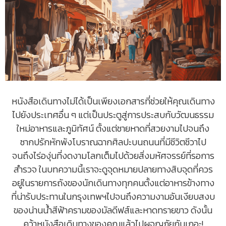
หนังสือเดินทางไม่ได้เป็นเพียงเอกสารที่ช่วยให้คุณเดินทาง
ไปยังประเทศอื่น ๆ แต่เป็นประตูสู่การประสบกับวัฒนธรรม
ใหม่อาหารและภูมิทัศน์ ตั้งแต่ชายหาดที่สวยงามไปจนถึง
ซากปรักหักพังโบราณฉากศิลปะบนถนนที่มีชีวิตชีวาไป
จนถึงไร่องุ่นที่งดงามโลกเต็มไปด้วยสิ่งมหัศจรรย์ที่รอการ
สำรวจ ในบทความนี้เราจะดูจุดหมายปลายทางสิบจุดที่ควร
อยู่ในรายการถังของนักเดินทางทุกคนตั้งแต่อาหารข้างทาง
ที่น่ารับประทานในกรุงเทพฯไปจนถึงความงามอันเงียบสงบ
ของน่านน้ำสีฟ้าครามของมัลดีฟส์และหาดทรายขาว ดังนั้น
คว้าหนังสือเดินทางของคุณแล้วไปผจญภัยกันเถอะ!