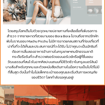
โดยสรุปโลกเต็มไปด้วยจุดหมายปลายทางที่เหลือเชื่อที่เพิ่งรอการ
สำรวจ จากชายหาดที่สวยงามของ Bora Bora ไปจนถึงซากปรักหัก
พังโบราณของ Machu Picchu ไม่มีการขาดแคลนสถานที่ท่องเที่ยวที่
น่าทึ่งที่จะได้เห็นและประสบการณ์ที่จะได้รับ ไม่ว่าคุณจะเป็นนักชิมที่
ต้องการลิ้มลองอาหารข้างทางในกรุงเทพฯคนรักธรรมชาติ
กระตือรือร้นที่จะสำรวจฟยอร์ดของนอร์เวย์หรือผู้ที่ชื่นชอบ
วัฒนธรรมที่สนใจในฉากศิลปะบนถนนที่มีชีวิตชีวาในกรุงเบอร์ลินมี
บางสิ่งสำหรับทุกคน และด้วยหนังสือเดินทางในมือความเป็นไปได้ไม่มี
ที่สิ้นสุด ดังนั้นทำไมไม่แพ็คกระเป๋าของคุณและเริ่มต้นการผจญภัย
ของชีวิต? โลกกำลังรอคุณอยู่!