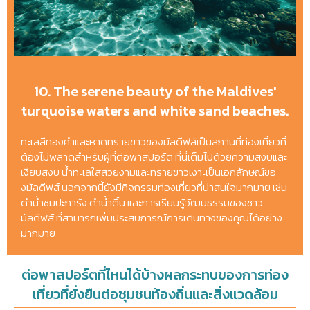
10. The serene beauty of the Maldives'
turquoise waters and white sand beaches.
ทะเลสีทองคำและหาดทรายขาวของมัลดีฟส์เป็นสถานที่ท่องเที่ยวที่
ต้องไม่พลาดสำหรับผู้ที่ต่อพาสปอร์ต ที่นี่เต็มไปด้วยความสงบและ
เงียบสงบ น้ำทะเลใสสวยงามและทรายขาวเงาะเป็นเอกลักษณ์ขอ
งมัลดีฟส์ นอกจากนี้ยังมีกิจกรรมท่องเที่ยวที่น่าสนใจมากมาย เช่น
ดำน้ำชมปะการัง ดำน้ำตื้น และการเรียนรู้วัฒนธรรมของชาว
มัลดีฟส์ ที่สามารถเพิ่มประสบการณ์การเดินทางของคุณได้อย่าง
มากมาย
ต่อพาสปอร์ตที่ไหนได้บ้างผลกระทบของการท่อง
เที่ยวที่ยั่งยืนต่อชุมชนท้องถิ่นและสิ่งแวดล้อม