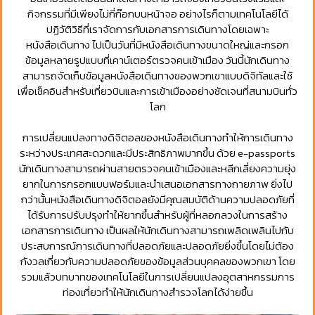
กิจกรรมที่มีเพียงไม่กี่ก๊อกบนหน้าจอ อย่างไรก็ตามเทคโนโลยีได้
ปฏิวัติวิธีที่เราจัดการกับเอกสารการเดินทางโดยเฉพาะ
หนังสือเดินทาง ไปเป็นวันที่มีหนังสือเดินทางขนาดใหญ่และกรอก
ข้อมูลหลายรูปแบบที่เคาน์เตอร์ตรวจคนเข้าเมือง วันนี้นักเดินทาง
สามารถจัดเก็บข้อมูลหนังสือเดินทางของพวกเขาแบบดิจิทัลและใช้
เพื่อเช็คอินสำหรับเที่ยวบินและการเข้าเมืองอย่างชัดเจนที่สนามบินทั่ว
โลก
การเปลี่ยนแปลงทางดิจิตอลของหนังสือเดินทางทำให้การเดินทาง
ระหว่างประเทศสะดวกและมีประสิทธิภาพมากขึ้น ด้วย e-passports
นักเดินทางสามารถผ่านสายตรวจคนเข้าเมืองและหลีกเลี่ยงความยุ่ง
ยากในการกรอกแบบฟอร์มและนำเสนอเอกสารทางกายภาพ ยิ่งไป
กว่านั้นหนังสือเดินทางดิจิตอลยังมีคุณสมบัติด้านความปลอดภัยที่
ได้รับการปรับปรุงทำให้ยากขึ้นสำหรับผู้ที่หลอกลวงในการสร้าง
เอกสารการเดินทาง เป็นผลให้นักเดินทางสามารถเพลิดเพลินไปกับ
ประสบการณ์การเดินทางที่ปลอดภัยและปลอดภัยยิ่งขึ้นโดยไม่ต้อง
กังวลเกี่ยวกับความปลอดภัยของข้อมูลส่วนบุคคลของพวกเขา โดย
รวมแล้วบทบาทของเทคโนโลยีในการเปลี่ยนแปลงอุตสาหกรรมการ
ท่องเที่ยวทำให้นักเดินทางสำรวจโลกได้ง่ายขึ้น