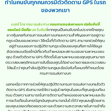
ทำไมคนขับทุกคนควรมีตัวติดตาม GPS ในรถ
ของพวกเขา
เบอร์ โทร กรม ขนส่ง ทาง
กรมการขนส่งทางบก ต่อใบขับขี่
ออนไลน์ มือถือ
บก ใบขับขี่
หากคุณเป็นคนขับรถในประเทศไทยคุณ
อาจคุ้นเคยกับกรมการขนส่งทางบกและความสำคัญของการอยู่ตาม
กฎระเบียบของพวกเขา วิธีหนึ่งที่ตัวติดตาม GPS สามารถช่วยให้คุณ
อยู่ด้านบนของการปฏิบัติตามกฎระเบียบของคุณคือการให้ข้อมูล
อัปเดตแบบเรียลไทม์เกี่ยวกับตำแหน่งและสถานะของยานพาหนะของ
คุณ ด้วยตัวติดตาม GPS ที่ติดตั้งในยานพาหนะของคุณคุณสามารถ
ตรวจสอบพฤติกรรมการขับขี่ของคุณได้อย่างง่ายดายและตรวจสอบ
ให้แน่ใจว่าคุณกำลังปฏิบัติตามกฎและข้อบังคับทั้งหมดที่กำหนดโดย
กรมการขนส่งทางบก
นอกเหนือจากการช่วยให้คุณปฏิบัติตามกรมการขนส่งทางบกแล้วตัว
ติดตาม GPS ยังสามารถให้ความอุ่นใจแก่คุณในขณะที่คุณอยู่บนท้อง
ถนน ด้วยความสามารถในการติดตามตำแหน่งของยานพาหนะและรับ
การแจ้งเตือนในกรณีฉุกเฉินคุณสามารถมั่นใจได้ว่าคุณและผู้โดยสาร
ของคุณปลอดภัยตลอดเวลา และด้วยความสะดวกสบายในการเข้าถึง