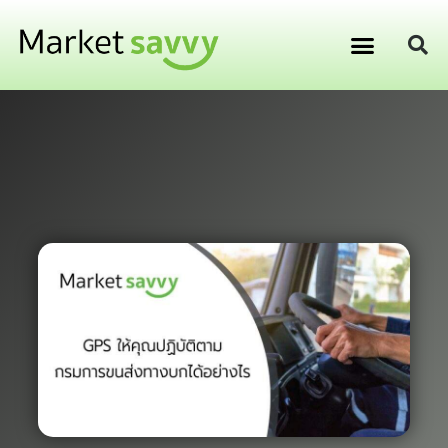
GPS ติดตามยานพาหนะ
การเงิน การลงทุน