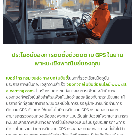
ประโยชน์ของการติดตั้งตัวติดตาม GPS ในยาน
พาหนะเชิงพาณิชย์ของคุณ
เบอร์ โทร กรม ขนส่ง ทาง บก ใบขับขี่
ในโลกที่รวดเร็วในปัจจุบัน
ประสิทธิภาพเป็นกุญแจสู่ความสำเร็จ
จองคิวต่อใบขับขี่ออนไลน์ www dlt
elearning com
สำหรับกรมการขนส่งทางบกการเพิ่มประสิทธิภาพ
ของกองทัพเรือเป็นสิ่งสำคัญเพื่อให้แน่ใจว่าสอดคล้องกับกฎระเบียบและให้
บริการที่ดีที่สุดแก่สาธารณชน วิธีหนึ่งในการบรรลุเป้าหมายนี้คือผ่านการ
ติดตาม GPS ด้วยการใช้เทคโนโลยีการติดตาม GPS กรมขนส่งทางบก
สามารถตรวจสอบกองเรือของพวกเขาแบบเรียลไทม์ช่วยให้พวกเขาสามารถ
เพิ่มประสิทธิภาพเส้นทางลดการใช้เชื้อเพลิงและปรับปรุงประสิทธิภาพการ
ทำงานโดยรวม ด้วยการติดตาม GPS กรมขนส่งทางบกสามารถมั่นใจได้ว่า