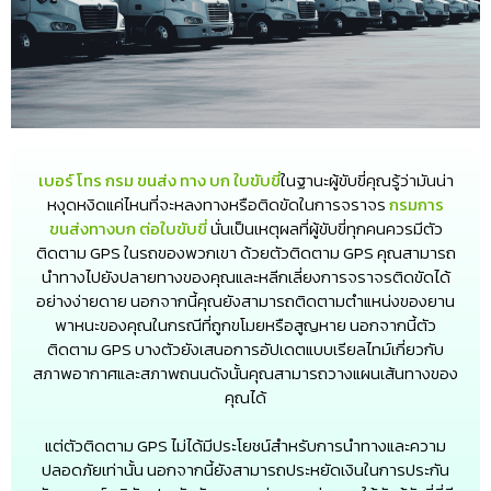
เบอร์ โทร กรม ขนส่ง ทาง บก ใบขับขี่
ในฐานะผู้ขับขี่คุณรู้ว่ามันน่า
หงุดหงิดแค่ไหนที่จะหลงทางหรือติดขัดในการจราจร
กรมการ
ขนส่งทางบก ต่อใบขับขี่
นั่นเป็นเหตุผลที่ผู้ขับขี่ทุกคนควรมีตัว
ติดตาม GPS ในรถของพวกเขา ด้วยตัวติดตาม GPS คุณสามารถ
นำทางไปยังปลายทางของคุณและหลีกเลี่ยงการจราจรติดขัดได้
อย่างง่ายดาย นอกจากนี้คุณยังสามารถติดตามตำแหน่งของยาน
พาหนะของคุณในกรณีที่ถูกขโมยหรือสูญหาย นอกจากนี้ตัว
ติดตาม GPS บางตัวยังเสนอการอัปเดตแบบเรียลไทม์เกี่ยวกับ
สภาพอากาศและสภาพถนนดังนั้นคุณสามารถวางแผนเส้นทางของ
คุณได้
แต่ตัวติดตาม GPS ไม่ได้มีประโยชน์สำหรับการนำทางและความ
ปลอดภัยเท่านั้น นอกจากนี้ยังสามารถประหยัดเงินในการประกัน