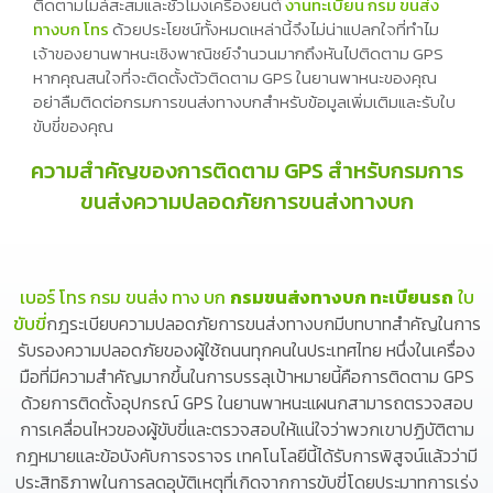
ติดตามไมล์สะสมและชั่วโมงเครื่องยนต์
งานทะเบียน กรม ขนส่ง
ทางบก โทร
ด้วยประโยชน์ทั้งหมดเหล่านี้จึงไม่น่าแปลกใจที่ทำไม
เจ้าของยานพาหนะเชิงพาณิชย์จำนวนมากถึงหันไปติดตาม GPS
หากคุณสนใจที่จะติดตั้งตัวติดตาม GPS ในยานพาหนะของคุณ
อย่าลืมติดต่อกรมการขนส่งทางบกสำหรับข้อมูลเพิ่มเติมและรับใบ
ขับขี่ของคุณ
ความสำคัญของการติดตาม GPS สำหรับกรมการ
ขนส่งความปลอดภัยการขนส่งทางบก
เบอร์ โทร กรม ขนส่ง ทาง บก
กรมขนส่งทางบก ทะเบียนรถ
ใบ
ขับขี่
กฎระเบียบความปลอดภัยการขนส่งทางบกมีบทบาทสำคัญในการ
รับรองความปลอดภัยของผู้ใช้ถนนทุกคนในประเทศไทย หนึ่งในเครื่อง
มือที่มีความสำคัญมากขึ้นในการบรรลุเป้าหมายนี้คือการติดตาม GPS
ด้วยการติดตั้งอุปกรณ์ GPS ในยานพาหนะแผนกสามารถตรวจสอบ
การเคลื่อนไหวของผู้ขับขี่และตรวจสอบให้แน่ใจว่าพวกเขาปฏิบัติตาม
กฎหมายและข้อบังคับการจราจร เทคโนโลยีนี้ได้รับการพิสูจน์แล้วว่ามี
ประสิทธิภาพในการลดอุบัติเหตุที่เกิดจากการขับขี่โดยประมาทการเร่ง