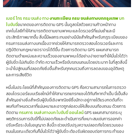
เบอร์ โทร กรม ขนส่ง ทาง
งานทะเบียน กรม ขนส่งทางบกกรุงเทพ
บก
ใบขับขี่
อนาคตของการติดตาม GPS นั้นดูสดใสด้วยความก้าวหน้าทาง
เทคโนโลยีทำให้สามารถติดตามยานพาหนะและไดรเวอร์ที่แม่นยำและมี
ประสิทธิภาพมากขึ้น สิ่งนี้มีผลกระทบอย่างมีนัยสำคัญสำหรับกฎระเบียบของ
กรมการขนส่งทางบกเนื่องจากช่วยให้สามารถตรวจสอบไดรเวอร์และการ
ปฏิบัติตามกฎหมายจราจรได้ดีขึ้น ด้วยการติดตาม GPS แผนกสามารถ
ติดตามตำแหน่งและความเร็วของยานพาหนะได้อย่างง่ายดายทำให้มั่นใจได้ว่า
ผู้ขับขี่จะไม่เกินขีด จำกัด ความเร็วหรือขับรถบนถนนโดยประมาท ในที่สุดสิ่งนี้
จะนำไปสู่ถนนที่ปลอดภัยยิ่งขึ้นสำหรับทุกคนรวมถึงการลดลงของอุบัติเหตุ
และการเสียชีวิต
หนึ่งในประโยชน์ที่สำคัญของการติดตาม GPS คือความสามารถในการตรวจ
สอบไดรเวอร์แบบเรียลไทม์ทำให้สามารถแทรกแซงได้ทันทีหากจำเป็น นี่เป็นสิ่ง
สำคัญอย่างยิ่งสำหรับผู้ขับขี่เชิงพาณิชย์ซึ่งมักจะอยู่ภายใต้แรงกดดันที่จะ
พบกับกำหนดเวลาที่แน่นหนาและอาจถูกล่อลวงให้เสี่ยงบนท้องถนน ด้วยการ
ติดตาม
กรมการ ขนส่งทางบก ใบขับขี่ ออนไลน์
GPS แผนกสามารถระบุ
พฤติกรรมการขับขี่ที่ไม่ปลอดภัยและดำเนินการที่เหมาะสมเช่นการออกค่า
ปรับหรือระงับใบอนุญาต สิ่งนี้จะช่วยปรับปรุงความปลอดภัยโดยรวมของ
ถนนในขณะเดียวกันก็มั่นใจได้ว่าผู้ขับขี่จะต้องรับผิดชอบต่อการกระทำของ