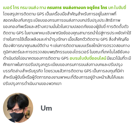
เบอร์ โทร กรม ขนส่ง ทาง
กรมการ ขนส่งทางบก จตุจักร โทร
บก ใบขับขี่
โดยสรุปการติดตาม GPS เป็นเครื่องมือสำคัญสำหรับการอยู่ในสภาพที่
สอดคล้องกับกฎระเบียบของกรมการขนส่งทางบกปรับปรุงประสิทธิภาพ
ของกองทัพเรือและสร้างความมั่นใจในความปลอดภัยของผู้ขับขี่ การติดตั้งตัว
ติดตาม GPS ในยานพาหนะเชิงพาณิชย์ของคุณสามารถนำไปสู่การประหยัดค่าใช้
จ่ายในการใช้เชื้อเพลิงและค่าบำรุงรักษา เมื่อเลือกตัวติดตาม GPS สิ่งสำคัญคือ
ต้องพิจารณาคุณสมบัติต่าง ๆ เช่นการติดตามแบบเรียลไทม์การตรวจสอบทาง
ภูมิศาสตร์และการตรวจสอบพฤติกรรมของไดรเวอร์ ในขณะที่เทคโนโลยียังคง
ดำเนินต่อไปอนาคตของการติดตาม GPS
อบรมใบขับขี่ออนไลน์
มีแนวโน้มที่จะมี
ศักยภาพในการปรับปรุงกฎระเบียบของกรมการขนส่งทางบกและปรับปรุง
บรรทัดล่างสำหรับธุรกิจ โดยรวมแล้วการติดตาม GPS เป็นการลงทุนที่มีค่า
สำหรับผู้ขับขี่หรือผู้จัดการกองยานพาหนะที่ต้องการอยู่ข้างหน้าเส้นโค้งและ
ปรับปรุงการดำเนินงานของพวกเขา
Um