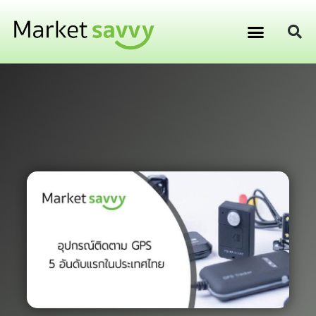
GPS ติดตามยานพาหนะ
การเงิน การลงทุน