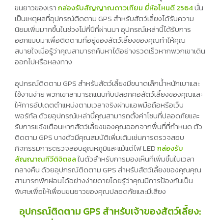
ขนยาวของเรา
กล่องรับสัญญาณดาวเทียม ยี่ห้อไหนดี 2564
นั่น
เป็นเหตุผลที่อุปกรณ์ติดตาม GPS สำหรับสัตว์เลี้ยงได้รับความ
นิยมเพิ่มมากขึ้นในช่วงไม่กี่ปีที่ผ่านมา อุปกรณ์เหล่านี้ได้รับการ
ออกแบบมาเพื่อติดตามที่อยู่ของสัตว์เลี้ยงของคุณทำให้คุณ
สบายใจเมื่อรู้ว่าคุณสามารถค้นหาได้อย่างรวดเร็วหากพวกเขาเดิน
ออกไปหรือหลงทาง
อุปกรณ์ติดตาม GPS สำหรับสัตว์เลี้ยงมีขนาดเล็กน้ำหนักเบาและ
ใช้งานง่าย พวกเขาสามารถแนบกับปลอกคอสัตว์เลี้ยงของคุณและ
ให้การอัปเดตตำแหน่งตามเวลาจริงผ่านแอพมือถือหรือเว็บ
พอร์ทัล ด้วยอุปกรณ์เหล่านี้คุณสามารถตั้งค่าโซนที่ปลอดภัยและ
รับการแจ้งเตือนหากสัตว์เลี้ยงของคุณออกจากพื้นที่ที่กำหนด ตัว
ติดตาม GPS บางตัวมีคุณสมบัติเพิ่มเติมเช่นการตรวจสอบ
กิจกรรมการตรวจสอบอุณหภูมิและแม้แต่ไฟ LED
กล่องรับ
สัญญาณทีวีดิจิตอล
ในตัวสำหรับการมองเห็นที่เพิ่มขึ้นในเวลา
กลางคืน ด้วยอุปกรณ์ติดตาม GPS สำหรับสัตว์เลี้ยงของคุณคุณ
สามารถพักผ่อนได้อย่างง่ายดายโดยรู้ว่าคุณมีการป้องกันเป็น
พิเศษเพื่อให้เพื่อนขนยาวของคุณปลอดภัยและมีเสียง
อุปกรณ์ติดตาม GPS สำหรับเจ้าของสัตว์เลี้ยง: