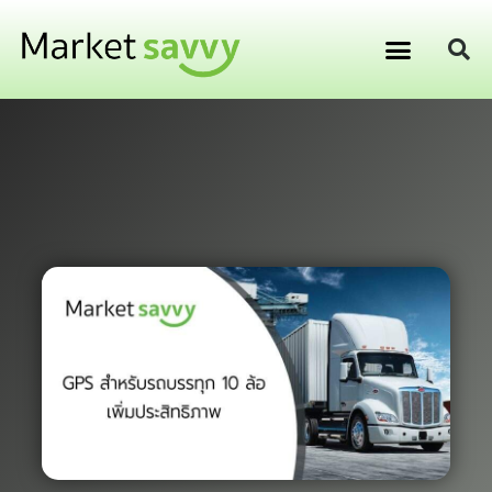
GPS ติดตามยานพาหนะ
การเงิน การลงทุน