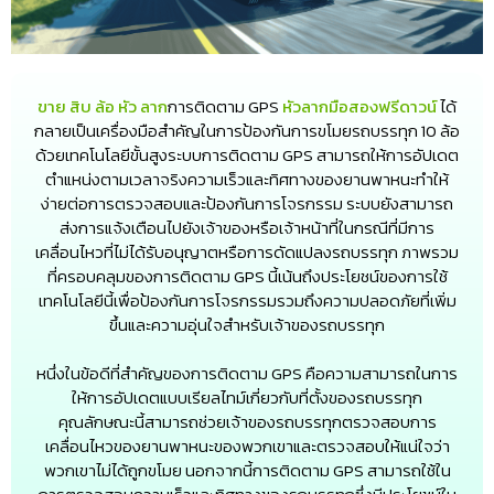
ขาย สิบ ล้อ หัว ลาก
การติดตาม GPS
หัวลากมือสองฟรีดาวน์
ได้
กลายเป็นเครื่องมือสำคัญในการป้องกันการขโมยรถบรรทุก 10 ล้อ
ด้วยเทคโนโลยีขั้นสูงระบบการติดตาม GPS สามารถให้การอัปเดต
ตำแหน่งตามเวลาจริงความเร็วและทิศทางของยานพาหนะทำให้
ง่ายต่อการตรวจสอบและป้องกันการโจรกรรม ระบบยังสามารถ
ส่งการแจ้งเตือนไปยังเจ้าของหรือเจ้าหน้าที่ในกรณีที่มีการ
เคลื่อนไหวที่ไม่ได้รับอนุญาตหรือการดัดแปลงรถบรรทุก ภาพรวม
ที่ครอบคลุมของการติดตาม GPS นี้เน้นถึงประโยชน์ของการใช้
เทคโนโลยีนี้เพื่อป้องกันการโจรกรรมรวมถึงความปลอดภัยที่เพิ่ม
ขึ้นและความอุ่นใจสำหรับเจ้าของรถบรรทุก
หนึ่งในข้อดีที่สำคัญของการติดตาม GPS คือความสามารถในการ
ให้การอัปเดตแบบเรียลไทม์เกี่ยวกับที่ตั้งของรถบรรทุก
คุณลักษณะนี้สามารถช่วยเจ้าของรถบรรทุกตรวจสอบการ
เคลื่อนไหวของยานพาหนะของพวกเขาและตรวจสอบให้แน่ใจว่า
พวกเขาไม่ได้ถูกขโมย นอกจากนี้การติดตาม GPS สามารถใช้ใน