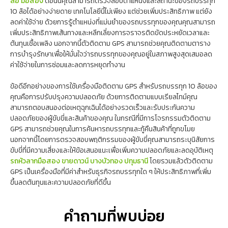
ล้อ มือสอง
ตอนนี้คุณสามารถตรวจสอบตำแหน่งและสถานะของรถบรรทุก
10 ล้อได้อย่างง่ายดาย เทคโนโลยีนี้ไม่เพียง แต่ช่วยเพิ่มประสิทธิภาพ แต่ยัง
ลดค่าใช้จ่าย ด้วยการรู้ตำแหน่งที่แม่นยำของรถบรรทุกของคุณคุณสามารถ
เพิ่มประสิทธิภาพเส้นทางและหลีกเลี่ยงการจราจรติดขัดประหยัดเวลาและ
ต้นทุนเชื้อเพลิง นอกจากนี้ตัวติดตาม GPS สามารถช่วยคุณติดตามตาราง
การบำรุงรักษาเพื่อให้มั่นใจว่ารถบรรทุกของคุณอยู่ในสภาพสูงสุดเสมอลด
ค่าใช้จ่ายในการซ่อมและลดการหยุดทำงาน
ข้อดีอีกอย่างของการใช้เครื่องมือติดตาม GPS สำหรับรถบรรทุก 10 ล้อของ
คุณคือการปรับปรุงความปลอดภัย ด้วยการติดตามแบบเรียลไทม์คุณ
สามารถตอบสนองต่อเหตุฉุกเฉินได้อย่างรวดเร็วและรับประกันความ
ปลอดภัยของผู้ขับขี่และสินค้าของคุณ ในกรณีที่มีการโจรกรรมตัวติดตาม
GPS สามารถช่วยคุณในการค้นหารถบรรทุกและกู้คืนสินค้าที่ถูกขโมย
นอกจากนี้โดยการตรวจสอบพฤติกรรมของผู้ขับขี่คุณสามารถระบุนิสัยการ
ขับขี่ที่มีความเสี่ยงและให้ข้อเสนอแนะเพื่อเพิ่มความปลอดภัยและลดอุบัติเหตุ
รถหัวลากมือสอง ขายดาวน์ บางบัวทอง ปทุมธานี
โดยรวมแล้วตัวติดตาม
GPS เป็นเครื่องมือที่มีค่าสำหรับธุรกิจรถบรรทุกใด ๆ ให้ประสิทธิภาพที่เพิ่ม
ขึ้นลดต้นทุนและความปลอดภัยที่ดีขึ้น
คำถามที่พบบ่อย