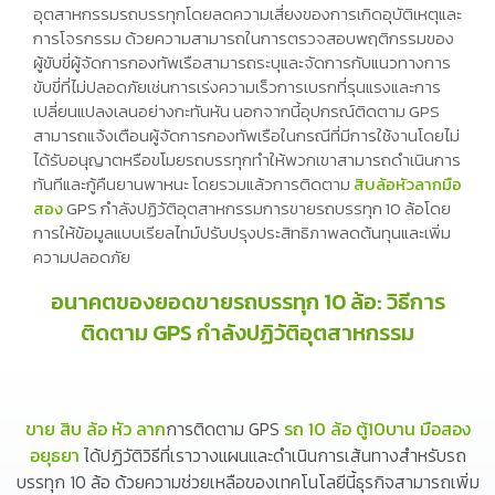
อุตสาหกรรมรถบรรทุกโดยลดความเสี่ยงของการเกิดอุบัติเหตุและ
การโจรกรรม ด้วยความสามารถในการตรวจสอบพฤติกรรมของ
ผู้ขับขี่ผู้จัดการกองทัพเรือสามารถระบุและจัดการกับแนวทางการ
ขับขี่ที่ไม่ปลอดภัยเช่นการเร่งความเร็วการเบรกที่รุนแรงและการ
เปลี่ยนแปลงเลนอย่างกะทันหัน นอกจากนี้อุปกรณ์ติดตาม GPS
สามารถแจ้งเตือนผู้จัดการกองทัพเรือในกรณีที่มีการใช้งานโดยไม่
ได้รับอนุญาตหรือขโมยรถบรรทุกทำให้พวกเขาสามารถดำเนินการ
ทันทีและกู้คืนยานพาหนะ โดยรวมแล้วการติดตาม
สิบล้อหัวลากมือ
สอง
GPS กำลังปฏิวัติอุตสาหกรรมการขายรถบรรทุก 10 ล้อโดย
การให้ข้อมูลแบบเรียลไทม์ปรับปรุงประสิทธิภาพลดต้นทุนและเพิ่ม
ความปลอดภัย
อนาคตของยอดขายรถบรรทุก 10 ล้อ: วิธีการ
ติดตาม GPS กำลังปฏิวัติอุตสาหกรรม
ขาย สิบ ล้อ หัว ลาก
การติดตาม GPS
รถ 10 ล้อ ตู้10บาน มือสอง
อยุธยา
ได้ปฏิวัติวิธีที่เราวางแผนและดำเนินการเส้นทางสำหรับรถ
บรรทุก 10 ล้อ ด้วยความช่วยเหลือของเทคโนโลยีนี้ธุรกิจสามารถเพิ่ม