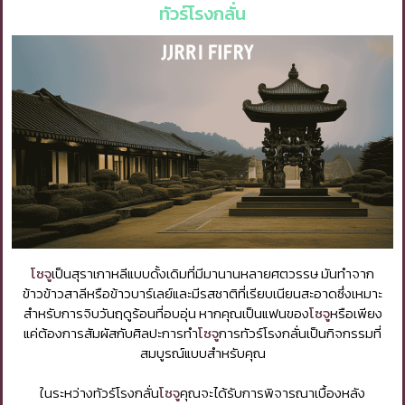
ทัวร์โรงกลั่น
โซจู
เป็นสุราเกาหลีแบบดั้งเดิมที่มีมานานหลายศตวรรษ มันทำจาก
ข้าวข้าวสาลีหรือข้าวบาร์เลย์และมีรสชาติที่เรียบเนียนสะอาดซึ่งเหมาะ
สำหรับการจิบวันฤดูร้อนที่อบอุ่น หากคุณเป็นแฟนของ
โซจู
หรือเพียง
แค่ต้องการสัมผัสกับศิลปะการทำ
โซจู
การทัวร์โรงกลั่นเป็นกิจกรรมที่
สมบูรณ์แบบสำหรับคุณ
ในระหว่างทัวร์โรงกลั่น
โซจู
คุณจะได้รับการพิจารณาเบื้องหลัง