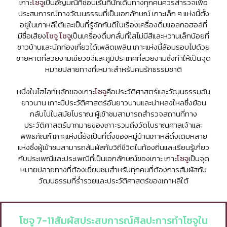
เกาะ
โซจู
เป็นอัญมณีที่ซ่อนเร้นที่นักเดินทางทุกคนควรสำรวจเพื่อ
ประสบการณ์ทางวัฒนธรรมที่เป็นเอกลักษณ์ เกาะเล็ก ๆ แห่งนี้ตั้ง
อยู่ในเกาหลีใต้และเป็นที่รู้จักกันดีในเรื่องเครื่องดื่มแอลกอฮอล์ที่
มีชื่อเสียง
โซจู
โซจู
เป็นเครื่องดื่มกลั่นที่ใสไม่มีสีและหวานเล็กน้อยที่
ชาวบ้านและนักท่องเที่ยวได้เพลิดเพลิน เกาะแห่งนี้ล้อมรอบไปด้วย
ชายหาดที่สวยงามเขียวขจีและภูมิประเทศที่สวยงามซึ่งทำให้เป็นจุด
หมายปลายทางที่เหมาะสำหรับคนรักธรรมชาติ
หนึ่งในไฮไลท์หลักของเกาะ
โซจู
คือประวัติศาสตร์และวัฒนธรรมอัน
ยาวนาน เกาะมีประวัติศาสตร์อันยาวนานและน่าหลงใหลซึ่งย้อน
กลับไปในสมัยโบราณ ผู้เข้าชมสามารถสำรวจสถานที่ทาง
ประวัติศาสตร์มากมายของเกาะรวมถึงวัดโบราณศาลเจ้าและ
พิพิธภัณฑ์ เกาะแห่งนี้ยังเป็นที่ตั้งของหมู่บ้านเกาหลีดั้งเดิมหลาย
แห่งซึ่งผู้เข้าชมสามารถสัมผัสกับวิถีชีวิตในท้องถิ่นและเรียนรู้เกี่ยว
กับประเพณีและประเพณีที่เป็นเอกลักษณ์ของเกาะ เกาะ
โซจู
เป็นจุด
หมายปลายทางที่ต้องเยี่ยมชมสำหรับทุกคนที่ต้องการสัมผัสกับ
วัฒนธรรมที่ร่ำรวยและประวัติศาสตร์ของเกาหลีใต้
โซจู 7-11สัมผัสประสบการณ์ศิลปะการทำโซจูใน