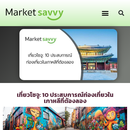
GPS ติดตามยานพาหนะ
การเงิน การลงทุน
เที่ยวโซจู: 10 ประสบการณ์ท่องเที่ยวใน
เกาหลีที่ต้องลอง