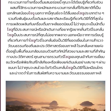
กระบวนการทำเครื่องดื่มแสนอร่อยนี้ คุณจะได้เรียนรู้เกี่ยวกับส่วน
ผสมที่ใช้กระบวนการหมักและกระบวนการกลั่นที่ให้รสชาติที่เป็น
เอกลักษณ์ของ
โซจู
นอกจากนี้คุณยังจะได้ลิ้มลอง
โซจู
ประเภทต่าง ๆ
รวมถึงพันธุ์แบบดั้งเดิมและรสชาติและเรียนรู้เกี่ยวกับวิธีที่ดีที่สุดใน
การเพลิดเพลินกับเครื่องดื่มเกาหลียอดนิยมนี้ ไม่ว่าคุณจะเป็นนักดื่ม
โซจู
ที่มีประสบการณ์หรือนักเดินทางที่อยากรู้อยากเห็นทัวร์โรงกลั่น
โซจู
เป็นประสบการณ์ที่คุณไม่อยากพลาด นอกเหนือจากการเรียนรู้
เกี่ยวกับการทำ
โซจู
ทัวร์โรงกลั่นยังเป็นวิธีที่ยอดเยี่ยมในการสำรวจ
วัฒนธรรมท้องถิ่นและประวัติศาสตร์ของเกาหลี โรงกลั่นหลายแห่ง
ตั้งอยู่ในพื้นที่ชนบทล้อมรอบด้วยทิวทัศน์ที่สวยงามและสถานที่สำคัญ
ทางประวัติศาสตร์ คุณสามารถรวมทัวร์
โซจู
ของคุณเข้ากับการเยี่ยม
ชมวัดหรือพิพิธภัณฑ์ใกล้เคียงหรือเพียงแค่เดินเล่นอย่างสบาย ๆ ผ่าน
ชนบท ไม่ว่าคุณจะสนใจอะไรทัวร์โรงกลั่น
โซจู
เป็นวิธีที่ไม่เหมือนใคร
และน่าจดจำในการสัมผัสกับความงามและวัฒนธรรมของเกาหลี