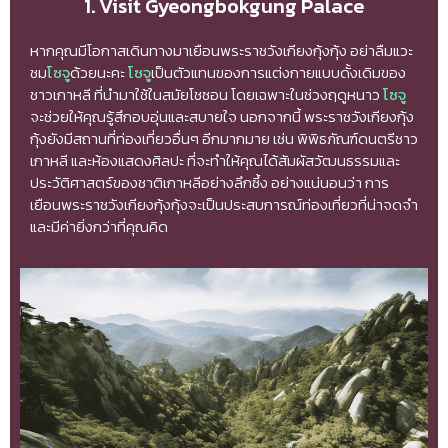
1. Visit Gyeongbokgung Palace
หากคุณมีโอกาสเดินทางมาเยือนพระราชวังเกียงกุ้งกุ้ง อย่าลืมแวะ
ชม
โซจู
ด้วยนะคะ
โซจู
เป็นตัวแทนของการแต่งกายแบบดั้งเดิมของ
ชาวเกาหลี ที่นำมาใช้ในสมัยโชซอน โดยเฉพาะในช่วงฤดูหนาว
โซจู
จะช่วยให้คุณรู้สึกอบอุ่นและสบายใจ นอกจากนี้ พระราชวังเกียงกุ้ง
กุ้งยังมีสถานที่ท่องเที่ยวอื่นๆ อีกมากมาย เช่น พิพิธภัณฑ์ดนตรีชาว
เกาหลี และห้องแสดงศิลปะ ที่จะทำให้คุณได้สัมผัสวัฒนธรรมและ
ประวัติศาสตร์ของชาติเกาหลีอย่างลึกซึ้ง อย่างแน่นอนว่า การ
เยือนพระราชวังเกียงกุ้งกุ้งจะเป็นประสบการณ์ท่องเที่ยวที่น่าจดจำ
และมีค่ายิ่งกว่าที่คุณคิด