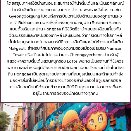
โดยสรุปเกาหลีใต้นำเสนอประสบการณ์ที่น่าตื่นเต้นและเป็นเอกลักษณ์
สำหรับนักเดินทางมากมาย จากการสำรวจพระราชวังโบราณเช่น
Gyeongbokgung ไปจนถึงการปีนเขาไปยังด้านบนของอุทยานแห่ง
ชาติ Bukhansan มีบางสิ่งสำหรับทุกคน หมู่บ้าน Bukchon Hanok
แบบดั้งเดิมและย่าน Hongdae ที่มีชีวิตชีวานำเสนอเหลือบเกี่ยวกับ
วัฒนธรรมและศิลปะของเกาหลี และแน่นอนว่าการเดินทางไปเกาหลี
นั้นไม่สมบูรณ์หากไม่ลองบาร์บีคิวเกาหลีแท้ๆและไวน์ข้าวแบบดั้งเดิม
Makgeolli สำหรับทัศนียภาพอันงดงามของเมืองเยี่ยมชม Namsan
Tower หรือเดินเล่นไปตามลำธาร Cheonggyecheon สำหรับผู้
แสวงหาความตื่นเต้นสวนสนุกของ Lotte World เป็นสถานที่ที่ไม่ควร
พลาด และสำหรับผู้ที่ต้องการสัมผัสกับสถานบันเทิงยามค่ำคืนในท้อง
ถิ่น Hongdae เป็นจุดหมายปลายทางที่สมบูรณ์แบบ และถ้าคุณกำลัง
มองหาสิ่งที่ไม่เหมือนใครอย่างแท้จริงอย่าลืมลอง
โซจู
แอลกอฮอล์
เกาหลียอดนิยมที่ทำจากข้าว เกาหลีใต้เป็นจุดหมายปลายทางที่ควร
อยู่ในรายการถังของนักเดินทางทุกคน