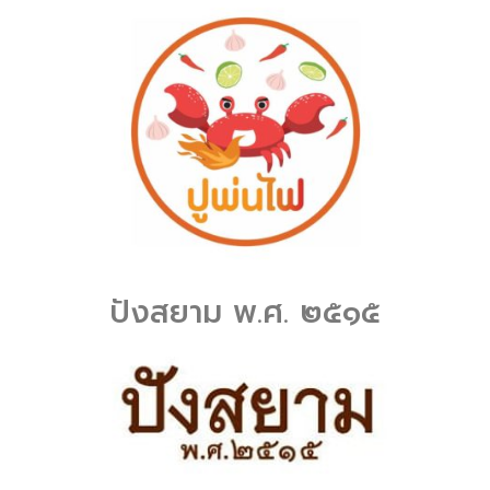
ปังสยาม พ.ศ. ๒๕๑๕