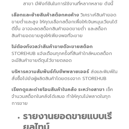
สาขา มีฟังก์ชันในการใช้งานที่หลากหลาย ดังนี้
เลือกและย้ายสินค้าสต็อกคงค้าง
วิเคราะห์สินค้ายอด
ขายต่ำและสูง ให้คุณเลือกสต็อกเพื่อให้เงินหมุนเวียนได้
ดีขึ้น อาจจะลดสต็อกสินค้ายอดขายต่ำ และสต็อก
สินค้ายอดขายสูงให้เพียงพอที่จะขาย
ไม่ต้องกังวลว่าสินค้าขายดีจะขายสต็อก
STOREHUB แจ้งเตือนทุกครั้งที่สินค้าใกล้หมดสต็อก
จะมีสินค้าขายดีตุนไว้ขายตลอด
บริหารความสัมพันธ์กับซัพพลายเออร์
ส่งและพิมพ์ใน
สั่งซื้อไปยังผู้ผลิตสินค้าโดยตรงจาก STOREHUB
เรียกดูและถ่ายโอนสินค้าในคลัง ระหว่างสาขา
เช็ค
จำนวนสต็อกในคลังได้เสมอ ทำให้คุณไม่พลาดในทุก
การขาย
รายงานยอดขายแบบเรี
ยลไทม์