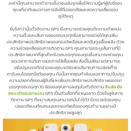
เหล่านี้คุณสามารถทำตามขั้นตอนเชิงรุกเพื่อให้ความรู้แก่ผู้ขับขี่ของ
คุณเกี่ยวกับแนวทางการขับขี่ที่ปลอดภัยและลดความเสี่ยงของ
อุบัติเหตุ
ยิ่งไปกว่านั้นตัวติดตาม GPS ยังสามารถช่วยคุณติดตามตำแหน่ง
ความเร็วและเส้นทางของรถบรรทุกซึ่งสามารถช่วยให้คุณเพิ่ม
ประสิทธิภาพประสิทธิภาพของกองทัพเรือและลดต้นทุนเชื้อเพลิง ด้วย
ความช่วยเหลือของการติดตาม GPS คุณสามารถระบุเส้นทางที่มี
ประสิทธิภาพมากที่สุดสำหรับรถบรรทุกของคุณซึ่งสามารถช่วยคุณ
ลดเวลาการเดินทางและการใช้เชื้อเพลิง สิ่งนี้ไม่เพียง แต่สามารถ
ปรับปรุงบรรทัดล่างของคุณ แต่ยังลดปริมาณการปล่อยก๊าซ
คาร์บอนไดออกไซด์ของคุณ ดังนั้นหากคุณกำลังมองหาการปรับปรุง
ความปลอดภัยของผู้ขับขี่และเพิ่มประสิทธิภาพประสิทธิภาพของรถ
บรรทุกรถบรรทุก 10 ล้อของคุณการลงทุนในตัวติดตาม
สิบล้อ มือ
สอง เจ้าของขายเอง
GPS เป็นตัวเลือกที่ชาญฉลาด ด้วยโซลูชันการ
ติดตาม GPS ที่เหมาะสมคุณสามารถมั่นใจได้ว่าไดรเวอร์ของคุณ
ปลอดภัยบนท้องถนนและกองทัพเรือของคุณทำงานอย่างมี
ประสิทธิภาพสูงสุด