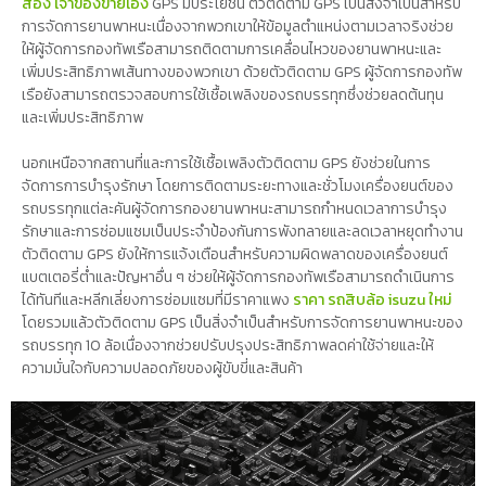
สอง เจ้าของขายเอง
GPS มีประโยชน์ ตัวติดตาม GPS เป็นสิ่งจำเป็นสำหรับ
การจัดการยานพาหนะเนื่องจากพวกเขาให้ข้อมูลตำแหน่งตามเวลาจริงช่วย
ให้ผู้จัดการกองทัพเรือสามารถติดตามการเคลื่อนไหวของยานพาหนะและ
เพิ่มประสิทธิภาพเส้นทางของพวกเขา ด้วยตัวติดตาม GPS ผู้จัดการกองทัพ
เรือยังสามารถตรวจสอบการใช้เชื้อเพลิงของรถบรรทุกซึ่งช่วยลดต้นทุน
และเพิ่มประสิทธิภาพ
นอกเหนือจากสถานที่และการใช้เชื้อเพลิงตัวติดตาม GPS ยังช่วยในการ
จัดการการบำรุงรักษา โดยการติดตามระยะทางและชั่วโมงเครื่องยนต์ของ
รถบรรทุกแต่ละคันผู้จัดการกองยานพาหนะสามารถกำหนดเวลาการบำรุง
รักษาและการซ่อมแซมเป็นประจำป้องกันการพังทลายและลดเวลาหยุดทำงาน
ตัวติดตาม GPS ยังให้การแจ้งเตือนสำหรับความผิดพลาดของเครื่องยนต์
แบตเตอรี่ต่ำและปัญหาอื่น ๆ ช่วยให้ผู้จัดการกองทัพเรือสามารถดำเนินการ
ได้ทันทีและหลีกเลี่ยงการซ่อมแซมที่มีราคาแพง
ราคา รถสิบล้อ isuzu ใหม่
โดยรวมแล้วตัวติดตาม GPS เป็นสิ่งจำเป็นสำหรับการจัดการยานพาหนะของ
รถบรรทุก 10 ล้อเนื่องจากช่วยปรับปรุงประสิทธิภาพลดค่าใช้จ่ายและให้
ความมั่นใจกับความปลอดภัยของผู้ขับขี่และสินค้า