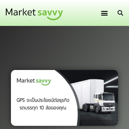
GPS ติดตามยานพาหนะ
การเงิน การลงทุน