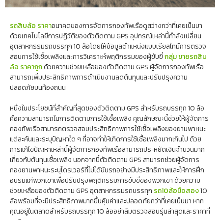
รถสิบล้อ ราคา
อนาคตของการจัดการกองทัพเรือดูสว่างกว่าที่เคยเป็นมา
ด้วยเทคโนโลยีการปฏิวัติของตัวติดตาม GPS อุปกรณ์เหล่านี้กำลังเปลี่ยน
อุตสาหกรรมรถบรรทุก 10 ล้อโดยให้ข้อมูลตำแหน่งแบบเรียลไทม์การตรวจ
สอบการใช้เชื้อเพลิงและการวิเคราะห์พฤติกรรมของผู้ขับขี่
กลุ่ม ขายรถสิบ
ล้อ ราคาถูก
ด้วยความช่วยเหลือของตัวติดตาม GPS ผู้จัดการกองทัพเรือ
สามารถเพิ่มประสิทธิภาพการดำเนินงานลดต้นทุนและปรับปรุงความ
ปลอดภัยบนท้องถนน
หนึ่งในประโยชน์ที่สำคัญที่สุดของตัวติดตาม GPS สำหรับรถบรรทุก 10 ล้อ
คือความสามารถในการติดตามการใช้เชื้อเพลิง คุณลักษณะนี้ช่วยให้ผู้จัดการ
กองทัพเรือสามารถตรวจสอบประสิทธิภาพการใช้เชื้อเพลิงของยานพาหนะ
แต่ละคันและระบุปัญหาใด ๆ ที่อาจทำให้เกิดการใช้เชื้อเพลิงมากเกินไป ด้วย
การแก้ไขปัญหาเหล่านี้ผู้จัดการกองทัพเรือสามารถประหยัดเงินจำนวนมาก
เกี่ยวกับต้นทุนเชื้อเพลิง นอกจากนี้ตัวติดตาม GPS สามารถช่วยผู้จัดการ
กองยานพาหนะระบุไดรเวอร์ที่ไม่ได้ขับรถอย่างมีประสิทธิภาพและให้การฝึก
อบรมแก่พวกเขาเพื่อปรับปรุงพฤติกรรมการขับขี่ของพวกเขา ด้วยความ
ช่วยเหลือของตัวติดตาม GPS อุตสาหกรรมรถบรรทุก
รถ10ล้อมือสอง
10
ล้อพร้อมที่จะมีประสิทธิภาพมากขึ้นคุ้มค่าและปลอดภัยกว่าที่เคยเป็นมา หาก
คุณอยู่ในตลาดสำหรับรถบรรทุก 10 ล้ออย่าลืมตรวจสอบรุ่นล่าสุดและราคาที่