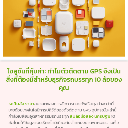
โซลูชันที่คุ้มค่า: ทำไมตัวติดตาม GPS จึงเป็น
สิ่งที่ต้องมีสำหรับธุรกิจรถบรรทุก 10 ล้อของ
คุณ
รถสิบล้อ ราคา
อนาคตของการจัดการกองทัพเรือดูสว่างกว่าที่
เคยด้วยเทคโนโลยีการปฏิวัติของตัวติดตาม GPS อุปกรณ์เหล่านี้
กำลังเปลี่ยนอุตสาหกรรมรถบรรทุก
สิบล้อมือสอง นครปฐม
10
ล้อโดยให้ข้อมูลแบบเรียลไทม์เกี่ยวกับตำแหน่งยานพาหนะความเร็ว