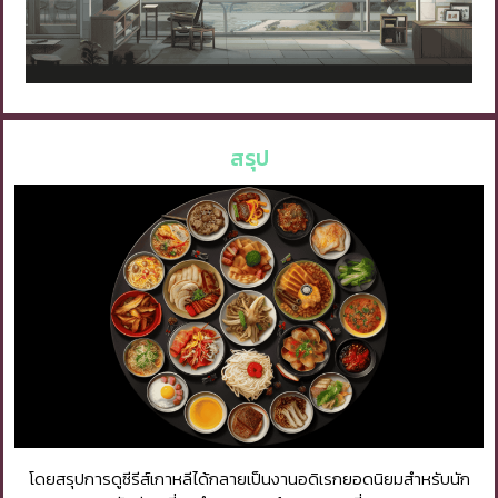
สรุป
โดยสรุปการดูซีรีส์เกาหลีได้กลายเป็นงานอดิเรกยอดนิยมสำหรับนัก