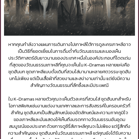
หากคุณกำลังวางแผนการเดินทางไปเกาหลีใต้การดูละครเกาหลีอาจ
เป็นวิธีที่ยอดเยี่ยมในการดื่มด่ำกับวัฒนธรรมและมองเห็น
ประวัติศาสตร์อันยาวนานของประเทศ หนึ่งในองค์ประกอบที่โดดเด่น
ที่สุดของวัฒนธรรมเกาหลีที่คุณจะเห็นใน K-Dramas หลายแห่งคือ
ชุดฮันบก ชุดเกาหลีแบบดั้งเดิมที่สวมใส่มานานหลายศตวรรษ ชุดฮัน
บกไม่เพียง แต่เป็นเสื้อผ้าที่สวยงามและสง่างามเท่านั้น แต่ยังมีความ
สำคัญทางวัฒนธรรมที่ลึกซึ้งและมีประเพณี
ใน K-Dramas หลายตัวคุณจะเห็นตัวละครที่สวมใส่ ชุดฮันบกสำหรับ
โอกาสพิเศษเช่นงานแต่งงานเทศกาลและการสังสรรค์ในครอบครัวที่
สำคัญ ชุดฮันบกเป็นสัญลักษณ์ของอัตลักษณ์และความภาคภูมิใจ
ของเกาหลีและมันแสดงให้เห็นถึงมรดกทางวัฒนธรรมอันอุดม
สมบูรณ์ของประเทศ ด้วยการดูซีรี่ส์เกาหลีคุณจะไม่เพียง แต่รู้สึกถึง
ความสำคัญของ ชุดฮันบกในวัฒนธรรมเกาหลี แต่คุณยังได้รับความ