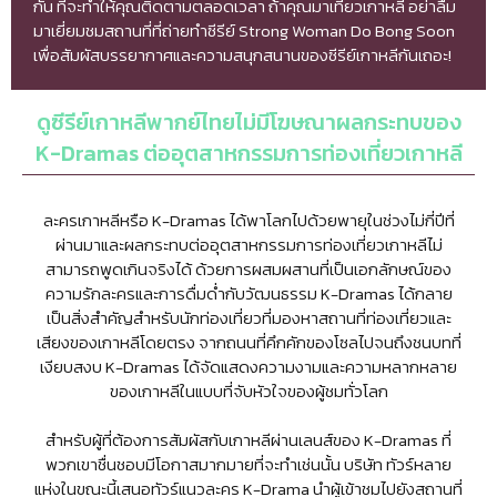
กัน ที่จะทำให้คุณติดตามตลอดเวลา ถ้าคุณมาเที่ยวเกาหลี อย่าลืม
มาเยี่ยมชมสถานที่ที่ถ่ายทำซีรีย์ Strong Woman Do Bong Soon
เพื่อสัมผัสบรรยากาศและความสนุกสนานของซีรีย์เกาหลีกันเถอะ!
ดูซีรีย์เกาหลีพากย์ไทยไม่มีโฆษณาผลกระทบของ
K-Dramas ต่ออุตสาหกรรมการท่องเที่ยวเกาหลี
ละครเกาหลีหรือ K-Dramas ได้พาโลกไปด้วยพายุในช่วงไม่กี่ปีที่
ผ่านมาและผลกระทบต่ออุตสาหกรรมการท่องเที่ยวเกาหลีไม่
สามารถพูดเกินจริงได้ ด้วยการผสมผสานที่เป็นเอกลักษณ์ของ
ความรักละครและการดื่มด่ำกับวัฒนธรรม K-Dramas ได้กลาย
เป็นสิ่งสำคัญสำหรับนักท่องเที่ยวที่มองหาสถานที่ท่องเที่ยวและ
เสียงของเกาหลีโดยตรง จากถนนที่คึกคักของโซลไปจนถึงชนบทที่
เงียบสงบ K-Dramas ได้จัดแสดงความงามและความหลากหลาย
ของเกาหลีในแบบที่จับหัวใจของผู้ชมทั่วโลก
สำหรับผู้ที่ต้องการสัมผัสกับเกาหลีผ่านเลนส์ของ K-Dramas ที่
พวกเขาชื่นชอบมีโอกาสมากมายที่จะทำเช่นนั้น บริษัท ทัวร์หลาย
แห่งในขณะนี้เสนอทัวร์แนวละคร K-Drama นำผู้เข้าชมไปยังสถานที่