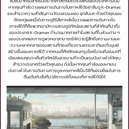
ชื่นชมมากขึ้นสำหรับประวัติศาสตร์และประเพณีของประเทศ ดังนั้น
หากคุณกำลังวางแผนการเดินทางไปเกาหลีใต้อย่าลืมดู K-Dramas
และสำรวจความสำคัญทางวัฒนธรรมของ ชุดฮันบก ด้วยตัวคุณเอง
อีกเหตุผลหนึ่งในการดูซีรีส์เกาหลีเมื่อวางแผนการเดินทางไป
เกาหลีใต้ก็คือพวกเขามักจะแสดงภูมิทัศน์และสถานที่สำคัญที่น่าทึ่ง
ของประเทศ K-Dramas จำนวนมากถ่ายทำในสถานที่ในส่วนต่าง ๆ
ของประเทศและการดูพวกเขาสามารถให้ความรู้สึกถึงความงามและ
ความหลากหลายของสถานที่ท่องเที่ยวตามธรรมชาติและที่มนุษย์
สร้างขึ้นของเกาหลีใต้ จากถนนที่คึกคักของกรุงโซลไปจนถึงชนบทที่
เงียบสงบคุณจะเห็นทิวทัศน์อันสวยงามที่จะเป็นแรงบันดาลใจให้คุณ
สำรวจประเทศด้วยตัวคุณเอง ดังนั้นหากคุณกำลังมองหาแรง
บันดาลใจในการเดินทางการดูละครเกาหลีเป็นวิธีที่ยอดเยี่ยมในการ
ตื่นเต้นกับสิ่งที่น่าอัศจรรย์ทั้งหมดที่เกาหลีใต้มีให้