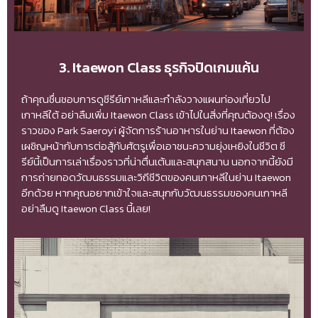
3. Itaewon Class ธุรกิจปิดเกมแค้น
ถ้าคุณชื่นชอบการดูซีรีย์เกาหลีและกำลังวางแผนท่องเที่ยวไป
เกาหลีใต้ อย่าลืมเพิ่ม Itaewon Class เข้าไปในสิ่งที่คุณต้องดู! เรื่อง
ราวของ Park Saeroyi ผู้จัดการร้านอาหารในย่าน Itaewon ที่ต้อง
เผชิญหน้ากับการต่อสู้กับศัตรูเพื่อเอาชนะความยุ่งเหยิงในชีวิต ซี
รีย์นี้เป็นการเล่าเรื่องราวที่น่าตื่นเต้นและสนุกสนาน นอกจากนี้ยังมี
การถ่ายทอดวัฒนธรรมและวิถีชีวิตของคนเกาหลีในย่าน Itaewon
อีกด้วย หากคุณอยากเข้าใจและสนุกกับวัฒนธรรมของคนเกาหลี
อย่าลืมดู Itaewon Class นี้เลย!