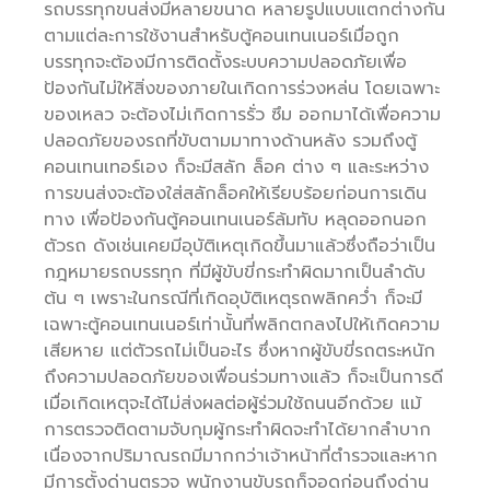
รถบรรทุกขนส่งมีหลายขนาด หลายรูปแบบแตกต่างกัน
ตามแต่ละการใช้งานสำหรับตู้คอนเทนเนอร์เมื่อถูก
บรรทุกจะต้องมีการติดตั้งระบบความปลอดภัยเพื่อ
ป้องกันไม่ให้สิ่งของภายในเกิดการร่วงหล่น โดยเฉพาะ
ของเหลว จะต้องไม่เกิดการรั่ว ซึม ออกมาได้เพื่อความ
ปลอดภัยของรถที่ขับตามมาทางด้านหลัง รวมถึงตู้
คอนเทนเทอร์เอง ก็จะมีสลัก ล็อค ต่าง ๆ และระหว่าง
การขนส่งจะต้องใส่สลักล็อคให้เรียบร้อยก่อนการเดิน
ทาง เพื่อป้องกันตู้คอนเทนเนอร์ล้มทับ หลุดออกนอก
ตัวรถ ดังเช่นเคยมีอุบัติเหตุเกิดขึ้นมาแล้วซึ่งถือว่าเป็น
กฎหมายรถบรรทุก ที่มีผู้ขับขี่กระทำผิดมากเป็นลำดับ
ต้น ๆ เพราะในกรณีที่เกิดอุบัติเหตุรถพลิกคว่ำ ก็จะมี
เฉพาะตู้คอนเทนเนอร์เท่านั้นที่พลิกตกลงไปให้เกิดความ
เสียหาย แต่ตัวรถไม่เป็นอะไร ซึ่งหากผู้ขับขี่รถตระหนัก
ถึงความปลอดภัยของเพื่อนร่วมทางแล้ว ก็จะเป็นการดี
เมื่อเกิดเหตุจะได้ไม่ส่งผลต่อผู้ร่วมใช้ถนนอีกด้วย แม้
การตรวจติดตามจับกุมผู้กระทำผิดจะทำได้ยากลำบาก
เนื่องจากปริมาณรถมีมากกว่าเจ้าหน้าที่ตำรวจและหาก
มีการตั้งด่านตรวจ พนักงานขับรถก็จอดก่อนถึงด่าน