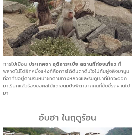
การไปเยือน
ประเทศซา อุดิอาระเบีย สถานที่ท่องเที่ยว
ที่
พลาดไม่ได้อีกหนึ่งแห่งก็คือการได้ตื่นตาตื่นใจไปกับฝูงลิงบาบูน
ที่อาศัยอยู่ตามริมหน้าผาตามทางหลวงและริมภูเขาที่มักจะออก
มาเรียกแล้วร้องขอผลไม้และขนมปังพิตาจากคนที่ขับขี่รถผ่านไป
มา
อับฮา ในฤดูร้อน