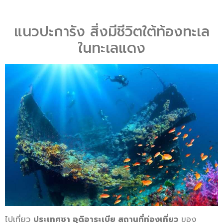
แนวปะการัง สิ่งมีชีวิตใต้ท้องทะเล
ในทะเลแดง
ไปเที่ยว
ประเทศซา อุดิอาระเบีย สถานที่ท่องเที่ยว
ของ