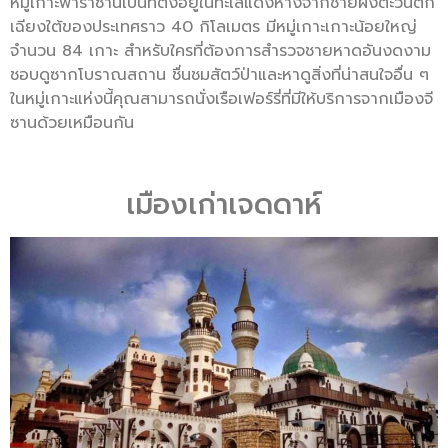
หมู่เกาะฟาราซานเป็นที่ตั้งอยู่ในทะเลแดงห่างจากชายฝั่งตะวันตก
เฉียงใต้ของประเทศราว 40 กิโลเมตร มีหมู่เกาะเกาะน้อยใหญ่
จำนวน 84 เกาะ สำหรับใครที่ต้องการสำรวจชายหาดอันงดงาม
ชอบดูซากโบราณสถาน ชื่นชมสัตว์ป่าและหาดูสิ่งที่น่าสนใจอื่น ๆ
ในหมู่เกาะแห่งนี้คุณสามารถนั่งเรือเฟอร์รี่ที่มีให้บริการจากเมืองจี
ซานด้วยเหมือนกัน
เมืองเก่าเจดดาห์