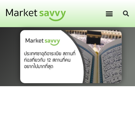
GPS ติดตามยานพาหนะ
การเงิน การลงทุน