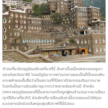
ถ้าจะเที่ยวในฤดูร้อนต้องเที่ยวที่นี่ อับฮาเป็นเมืองหลวงบนภูเขา
ของจังหวัดอาซีร์ โดยมีภูมิอากาศปานกลางและเป็นที่ตั้งของหิน
แกะสลักและขึ้นชื่อว่าเป็นสถานที่ที่มีสถาปัตยกรรมดินมากมาย
โดยดินปั้นบางส่วนมีอายุมากกว่าหลายร้อยล้านปี สำหรับ
เทศกาลฤดูร้อนของที่นี้จะสามารถดึงดูดผู้คนจำนวนมากมาเยือน
ทุกปีให้มาเที่ยวได้ ส่วนใครที่มาเยือนอับฮานี้เราขอแนะนำให้คุณ
แวะตลาดนัดช่วงวันหยุดสุดสัปดาห์ที่นี่ด้วยนะ