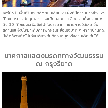
คอร์นิชเป็นพื้นที่ริมทะเลติดถนนเลียบชายฝั่งที่มีความยาวถึง 125
กิโลเมตรเลยล่ะ คุณสามารถเดินทอดยาวเลียบชายฝั่งทะเลแดง
ถึง 30 กิโลเมตรเพื่อชิลไปกับบรรยากาศชายหาดได้เลย ซึ่ง
สถานที่แห่งนี้เหมาะกับการพักผ่อนหย่อนใจมาก ๆ หากที่บ้านคุณ
มีเด็กก็พาเด็กไปเล่นเครื่องเล่นที่สวนสนุกหรือลานเด็กเล่นได้
เทศกาลแสดงมรดกทางวัฒนธรรม
ณ กรุงรียาด