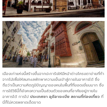
เมืองเก่าแห่งนี้สร้างขึ้นจากปะการังให้มีหน้าต่างโครงตาข่ายที่ทำ
จากไม้เพื่อให้ลมทะเลพักพาความเย็นเข้าสู่ภายในอาคารได้ ซึ่ง
ถือว่าเป็นความคิดภูมิปัญญาของคนในพื้นที่ที่ยอดเยี่ยมมาก ซึ่ง
การใช้วิธีนี้ก็ยังคงความเป็นส่วนตัวของคนที่อาศัยอยู่ภายใน
อาคารได้ การไป
ประเทศซา อุดิอาระเบีย สถานที่ท่องเที่ยว
ที่
นี่ก็ไม่ควรพลาดเด็ดขาด