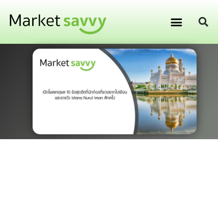
GPS ติดตามยานพาหนะ
การเงิน การลงทุน