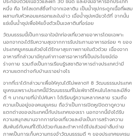
ประกอบด้วยเนื้อวัวและผัก 30 ชนิด และยังมีอาหารอีกประเภท
หนึ่ง คือ โคโลเดทส์ซึ่งทำจากเจลาติน เป็นน้ำซุปกระดูกเนื้อที่ผสม
ผสานกับหัวหอมแครอทและใบอ่าว เมื่อน้ำซุปเหนียวได้ที่ จากนั้น
แช่เย็นน้ำซุปเพื่อให้แข็งตัวเป็นเจลาตินที่อร่อย
วัฒนธรรมนี้เป็นการเอาใจนักท่องเที่ยวสายอาหารโดยเฉพาะ
นอกจากจะได้รับความสุขจากการรับประทานอาหารอร่อย ๆ ของ
ประเทศยูเครนแล้วยังได้รักษาสุขภาพภายในตัวด้วย เนื่องจาก
อาหารที่กล่าวมามีคุณค่าทางสารอาหารที่เป็นประโยชน์ต่อ
ร่างกาย รวมถึงเป็นการเรียนรู้รสชาติอาหารต่างประเทศว่ามี
ความแตกต่างกับบ้านเราอย่างไร
จากที่เราได้กล่าวมาเพื่อให้คุณได้ไม่พลาด!! 8 วัฒนธรรมประเทศ
ยูเครนเพราะประเทศนี้มีวัฒนธรรมที่ไม่แพ้ชาติไหนในโลกและมีสิ่ง
ดี ๆ มากมายที่น่าไปค้นหา ได้เรียนรู้ความหลากหลาย รวมถึง
ความเป็นอยู่ของคนยูเครน ถือว่าเป็นการเปิดหูเปิดตาดูความ
แตกต่างของประเทศนี้กับประเทศของเรา นอกจากนี้ยังได้รับ
ความสนุกสนานจากการท่องเที่ยวและยังเป็นการสร้างความ
สัมพันธ์กับคนที่ได้ไปด้วยกันและถ้าหากได้ไปแล้วอย่าลืมถ่าย
ภาพเป็นการเก็บความทรงจำวัฒนธรรมดี ๆ ของประเทศยูเครน