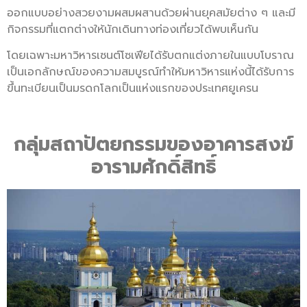
ออกแบบอย่างสวยงามผสมผสานด้วยผ่านยุคสมัยต่าง ๆ และมี
กิจกรรมที่แตกต่างให้นักเดินทางท่องเที่ยวได้พบเห็นกัน
โดยเฉพาะมหาวิหารเซนต์โซเฟียได้รับตกแต่งภายในแบบโบราณ
เป็นเอกลักษณ์ของความสมบูรณ์ทำให้มหาวิหารแห่งนี้ได้รับการ
ขึ้นทะเบียนเป็นมรดกโลกเป็นแห่งแรกของประเทศยูเครน
กลุ่มสถาปัตยกรรมของอาคารสงฆ์
อารามศักดิ์สิทธิ์