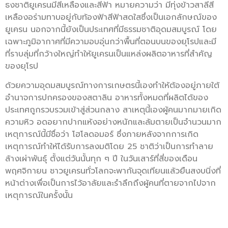
ธงชาติยูเครนมีสีเหลืองและสีฟ้า หมายความว่า มีทุ่งข้าวสาลีสี
เหลืองอร่ามทาบอยู่กับท้องฟ้าสีฟ้าสดใสซึ่งเป็นเอกลักษณ์ของ
ยูเครน นอกจากนี้ยังเป็นประเทศที่มีธรรมชาติอุดมสมบูรณ์ โดย
เฉพาะภูมิอากาศที่มีความอบอุ่นกว่าพื้นที่ตอนบนของยุโรปและมี
ที่ราบลุ่มที่กว้างใหญ่ทำให้ยูเครนเป็นแหล่งผลิตอาหารที่สำคัญ
ของยุโรป
ด้วยความอุดมสมบูรณ์ทางการเกษตรนี้เองทำให้ต้องอยู่ภายใต้
อำนาจการปกครองของสตาลิน อาหารทั้งหมดที่ผลิตได้ของ
ประเทศถูกรวบรวมเข้าสู่ส่วนกลาง สาเหตุนี้เองผู้คนมากมายเกิด
ความหิว อดอยากปากแห้งอย่างหนักและล้มตายเป็นจำนวนมาก
เหตุการณ์นี้มีชื่อว่า โฮโลดอมอร์ ซึ่งภายหลังจากการเกิด
เหตุการณ์ทำให้ได้รับการลงมติโดย 25 ชาติว่าเป็นการทำลาย
ล้างเผ่าพันธุ์ ตั้งแต่วันนั้นทุก ๆ ปี ในวันเสาร์ที่สี่ของเดือน
พฤศจิกายน ชาวยูเครนทั่วโลกจะพากันจุดเทียนแล้วยืนสงบนิ่งที่
หน้าต่างเพื่อเป็นการไว้อาลัยและรำลึกถึงผู้คนที่ตายจากไปจาก
เหตุการณ์ในครั้งนั้น