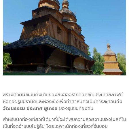
สร้างด้วยไม้แบบดั้งเดิมของสงฆ์ออร์โธดอกซ์ในประเทศสลาฟมี
หอคอยรูปปิรามิดและหอระฆังเพื่อทำศาสนกิจเป็นการสะท้อนถึง
วัฒนธรรม ประเทศ ยูเครน
ของชุมชนท้องถิ่น
สำหรับนักท่องเที่ยวที่ได้มาที่นี่จะได้พบความสวยงามของโบสถ์ไม้
เป็นที่จดจำแบบไม่รู้ลืม โดยเฉพาะนักท่องเที่ยวที่ชื่นขอบ