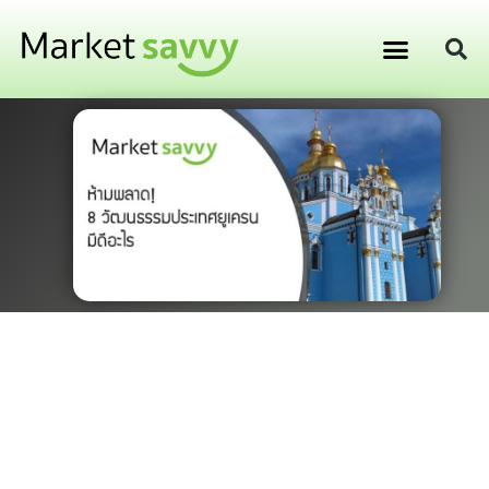
GPS ติดตามยานพาหนะ
การเงิน การลงทุน