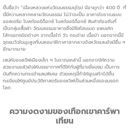
ขึ้นชื่อว่า “เมืองหลวงแห่งวัฒนธรรมยุโรป มีอายุกว่า 400 ปี ที่
นี่มีความหลากหลายวัฒนธรรม ไม่ว่าจะเป็น อาคารโบราณแบบ
ออสเตรีย โบสถ์ออร์ด็อกซ์ โบสถ์ออร์ด็อกซ์ สินค้าท้องถิ่นที่
เป็นกลุ่มเสื้อผ้า วัฒนธรรมอาหารซึ่งมีชีสโฮมเมด แพนเค้ก
ไส้กรอกชนิดต่างๆ จากเนื้อไก่ วัว กระต่าย เนื้อม้า นอกจากนี้มี
จุดชมวิวในมุมสูงที่บนหอนาฬิกาศาลากลางจังหวัดและยังมีอื่น ๆ
อีกมากมาย
เสน่ห์ของลวีฟเมืองเล็ก ๆ โบราณเหล่านี้ นอกจากให้ความ
สวยงามแล้วยังให้บรรยากาศที่ดีให้กับผู้ที่มาเยี่ยมชม เป็นการ
บันทึกความทรงจำแสนพิเศษ ด้วยเหตุนี้ทำให้ยูเนสโกได้ขึ้น
ทะเบียนให้ศูนย์ประวัติศาสตร์ของลวิฟเป็นส่วนหนึ่งของมรดก
โลก
ความงดงามของเทือกเขาคาร์พา
เทียน