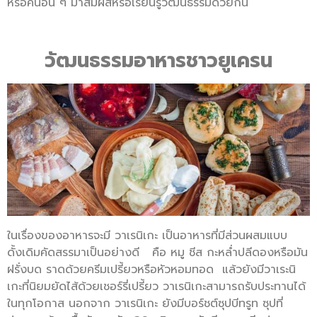
หรือคนอื่น ๆ มาสัมผัสหรือเรียนรู้วัฒนธรรมด้วยกัน
วัฒนธรรมอาหารชาวยูเครน
ในเรื่องของอาหารจะมี วาเรนิเกะ เป็นอาหารที่มีส่วนผสมแบบ
ดั้งเดิมคัดสรรมาเป็นอย่างดี คือ หมู ชีส กะหล่ำปลีดองหรือมัน
ฝรั่งบด ราดด้วยครีมเปรี้ยวหรือหัวหอมทอด แล้วยังมีวาเระนิ
เกะที่นิยมยัดไส้ด้วยเชอร์รี่เปรี้ยว วาเรนิเกะสามารถรับประทานได้
ในทุกโอกาส นอกจาก วาเรนิเกะ ยังมีบอร์ชต์ซุปบีทรูท ซุปที่