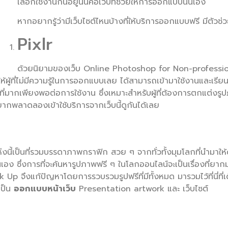
เลือกใช้งานกันอยู่นั่นคือเว็บที่ช่วยให้การออกแบบนั่นเอง
หากอยากรู้ว่ามีเว็บไซต์ไหนบ้างที่ให้บริการออกแบบฟรี มีตัว
Pixlr
ด้วยนิยามของเว็บ Online Photoshop for Non-professio
ให้ผู้ที่ไม่มีความรู้ในการออกแบบเลย ได้สามารถเข้ามาใช้งานและเรียนร
ี่มากเพียงพอต่อการใช้งาน ซึ่งเหมาะสำหรับผู้ที่ต้องการตกแต่งรู
ยากพลาดลองเข้าใช้บริการจากเว็บนี้ดูกันได้เลย
งนี้เป็นที่รวมบรรดาภาพกราฟิก สวย ๆ จากทั่วทั้งมุมโลกที่นำมาให้ด
้นเอง ซึ่งการที่จะค้นหารูปภาพฟรี ๆ ในโลกออนไลน์จะเป็นเรื่องที่ย
 Up จึงแก้ปัญหาโดยการรวบรวมรูปฟรีที่มีทั้งหมด มารวมไว้ที่นี่ที่เ
เป็น
ออกแบบหน้าเว็บ
Presentation artwork และ เว็บไซต์