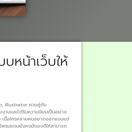
บบหน้าเว็บให้
Illustrator ควบคู่กับ
งามและได้รับความนิยมเป็นอย่าง
ิ่ง เมื่อใครหลายคนอยากออกแบบแต่
ไร้พรมแดนยังคงมีของดีให้สามารถ