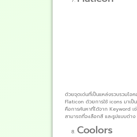
ด้วยจุดเด่นที่เป็นแหล่งรวบรวมไอ
Flaticon ด้วยการใช้ icons มาเป็น
คือการค้นหาที่ได้จาก Keyword เ
สามารถที่จะเลือกสี และรูปแบบต่าง 
Coolors