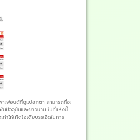
พาะฟอนต์ที่ดูแปลกตา สามารถที่จะ
ปัจจุบันและยาวนาน ในที่แห่งนี้
ะทำให้เกิดไอเดียบรรเจิดในการ