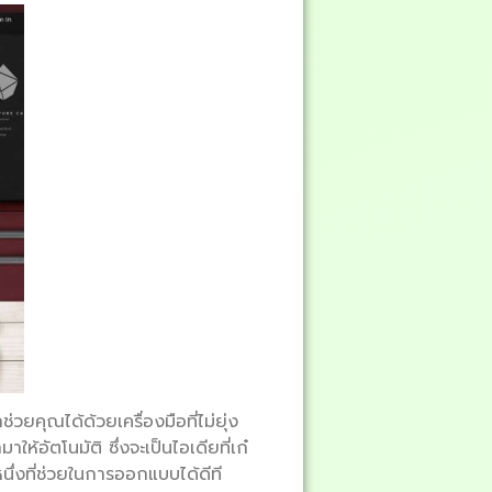
คุณได้ด้วยเครื่องมือที่ไม่ยุ่ง
อัตโนมัติ ซึ่งจะเป็นไอเดียที่เก๋
หนึ่งที่ช่วยในการออกแบบได้ดีที