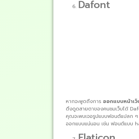
Dafont
หากจะพูดถึงการ
ออกแบบหน้าเว็
ดึงดูดสายตาของคนชมเว็บได้ Dafont
คุณจะพบเจอรูปแบบฟอนต์แปลก ๆ ที่
ออกแบบแน่นอน เช่น ฟอนต์แบบ ha
Flaticon