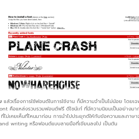
บ
แล้วเรื่องการใช้ฟอนต์ในการใช้งาน ก็มีความจำเป็นไม่น้อย โดยเฉ
 คือแหล่งรวบรวมฟอนต์ฟรี ดีไซน์เก๋ ที่มีความนิยมเป็นอย่างมากใน
ไม่เคยเห็นที่ไหนมาก่อน การนำไปประยุกต์ให้กับข้อความและภาษาจ
nd writing หรือฟอนต์แบบลายมือที่เขียนลงไป เป็นต้น