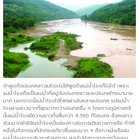
ถ้าพูดถึงประเทศลาวแล้วจะไม่ให้พูดถึงแม่น้ำโขงก็ไม่ได้ เพราะ
แม่น้ำโขงถือเป็นแม่น้ำที่อยู่กับประเทศลาวและประเทศไทยมานาน
มาก นอกจากนี้แม่น้ำโขงได้ไฟลผ่านในหลายประเทศ แต่แม่น้ำ
โขงผ่านลาวมากที่สุดมากกว่าประเทศอื่น ๆ โดยทางภูมิศาสตร์
นั้นแม่น้ำโขงมีความยาวทั้งสิ้นกว่า 4,350 กิโลเมตร ซึ่งคนลาว
ส่วนมากยังใช้แม่น้ำโขงเป็นช่องทางในการเดินทางทางเรือ ทำให้
หนึ่งในกิจกรรมที่นักท่องเที่ยวชื่นชอบมาก ๆ คือการนั่งเรือชม
แม่น้ำโขงจากบริเวณห้วยทราย ผ่านไปยังทางตอนเหนือของ