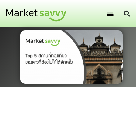
GPS ติดตามยานพาหนะ
การเงิน การลงทุน