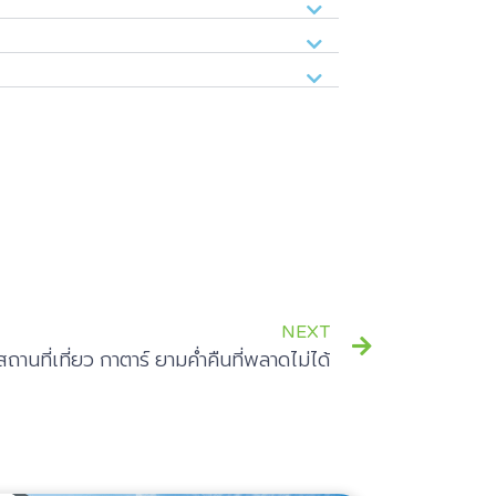
NEXT
ถานที่เที่ยว กาตาร์ ยามค่ำคืนที่พลาดไม่ได้