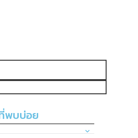
ี่พบบ่อย