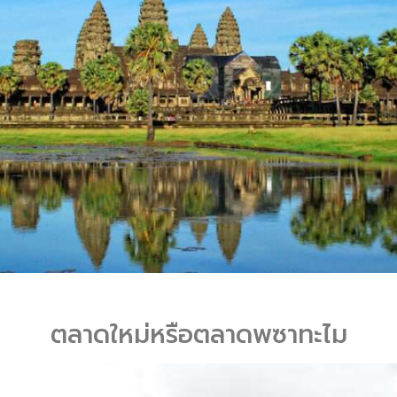
ตลาดใหม่หรือตลาดพซาทะไม