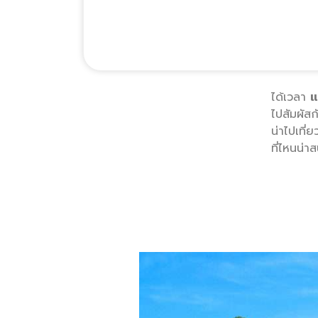
ได้เวลา
แ
ไปสัมผัส
น่าไปเที่
ที่ไหนน่า