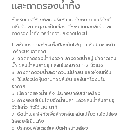
และถาดรองน้ำทิ้ง
สำหรับใครที่ล้างฟิลเตอร์แล้ว แต่ยังพบว่า แอร์ยังมี
กลิ่นอับ สาเหตุอาจเป็นเชื้อราที่สะสมในคอยล์เย็นและ
ถาดรองน้ำทิ้ง วิธีทำความสะอาดมีดังนี้
1. สลับเบรกเกอร์ลงเพื่อป้องกันไฟดูด แล้วเปิดฝาหน้า
เครื่องปรับอากาศ
2. ถอดถาดรองน้ำทิ้งออก ล้างด้วยน้ำสบู่ นำถาดเติม
น้ำ ผสมน้ำส้มสายชู และแช่ประมาณ 1-2 ชั่วโมง
3. ล้างถาดด้วยน้ำสะอาดจนไม่มีกลิ่น แล้วผึ่งในที่ร่ม
4. ใช้แปรงปัดฝุ่นตามคอยล์เย็น และในเครื่องปรับ
อากาศ
5. เมื่อถาดรองน้ำแห้ง ประกอบกลับเข้าเครื่อง
6. ล้างคอยล์เย็นโดยฉีดน้ำเปล่า แล้วผสมน้ำส้มสายชู
ฉีดให้ทั่ว ทิ้งไว้ 30 นาที
7. ฉีดน้ำเปล่าให้ทั่วเพื่อล้างกลิ่นเหม็นเปรี้ยว แล้วปล่อย
ให้คอยล์เย็นแห้ง
8. ประกอบฟิลเตอร์และปิดฝาหน้าเครื่อง