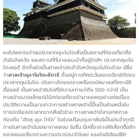
คงไม่พลาดเข้าชมปราสาทคุมะโมโตะซึ่งเป็นสถานที่ท่องเที่ยวชื่อ
ดังในจังหวัด และสถานที่ที่เราจะแนะนำก็อยู่ใกล้ๆ ปราสาทคุมะโม
โตะพอดี อีกทั้งยังเป็นศาลเจ้าประจำจังหวัดคุมะโมโตะด้วย มีชื่อ
ว่า
ศาลเจ้าคุมาโมโตะอินาริ
ตั้งอยู่ทางทิศตะวันออกเฉียงใต้ของ
ปราสาทคุมะโมโตะ เดินทางโดยรถรางหรือรถบัสมาลงที่สถานีซิ
ตี้ฮอลล์ เป็นศาลเจ้าชินโตที่มีความเก่าแก่ถึง 500 กว่าปี เป็น
ศาลเจ้าขนาดเล็กแต่มีนักท่องเที่ยวเข้ามาขอพรอย่างต่อเนื่อง
ประวัติความเป็นมาเล่าว่าการสร้างศาลเจ้านี้ขึ้นเป็นส่วนหนึ่งใน
การปกป้องปราสาทจากสิ่งชั่วร้าย ทางศาลเจ้ามีงานเทศกาล
ท้องถิ่น “ฮัตสุ อุมะ ไทไซ” ในช่วงเดือนกุมภาพันธ์เป็นประจำทุกปี
ภายในศาลเจ้ามีบรรยากาศสงบ ร่มรื่น มีเครื่องรางให้เลือกซื้ออีก
หลายแบบเลือกตามความปรารถนาได้เลย และยังมีเซียมซีให้