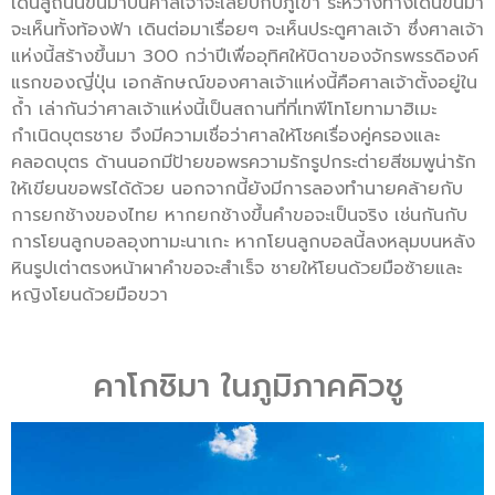
เดินสู่ถนนขึ้นมาบนศาลเจ้าจะเลียบกับภูเขา ระหว่างทางเดินขึ้นมา
จะเห็นทั้งท้องฟ้า เดินต่อมาเรื่อยๆ จะเห็นประตูศาลเจ้า ซึ่งศาลเจ้า
แห่งนี้สร้างขึ้นมา 300 กว่าปีเพื่ออุทิศให้บิดาของจักรพรรดิองค์
แรกของญี่ปุ่น เอกลักษณ์ของศาลเจ้าแห่งนี้คือศาลเจ้าตั้งอยู่ใน
ถ้ำ เล่ากันว่าศาลเจ้าแห่งนี้เป็นสถานที่ที่เทพีโทโยทามาฮิเมะ
กำเนิดบุตรชาย จึงมีความเชื่อว่าศาลให้โชคเรื่องคู่ครองและ
คลอดบุตร ด้านนอกมีป้ายขอพรความรักรูปกระต่ายสีชมพูน่ารัก
ให้เขียนขอพรได้ด้วย นอกจากนี้ยังมีการลองทำนายคล้ายกับ
การยกช้างของไทย หากยกช้างขึ้นคำขอจะเป็นจริง เช่นกันกับ
การโยนลูกบอลอุงทามะนาเกะ หากโยนลูกบอลนี้ลงหลุมบนหลัง
หินรูปเต่าตรงหน้าผาคำขอจะสำเร็จ ชายให้โยนด้วยมือซ้ายและ
หญิงโยนด้วยมือขวา
คาโกชิมา ในภูมิภาคคิวชู