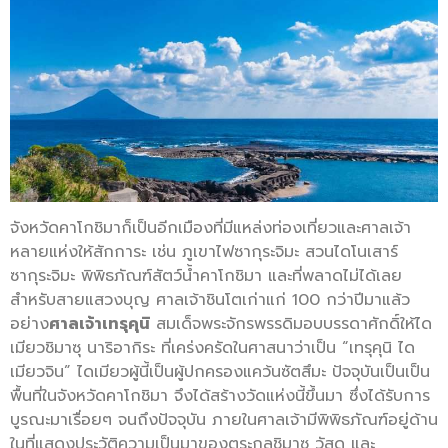
จังหวัดคาโกชิมาก็เป็นอีกเมืองที่มีแหล่งท่องเที่ยวและศาลเจ้า
หลายแห่งให้สักการะ เช่น ภูเขาไฟซากุระจิมะ สวนไดโนเสาร์
ซากุระจิมะ พิพิธภัณฑ์สัตว์น้ำคาโกชิมา และที่พลาดไม่ได้เลย
สำหรับสายแสวงบุญ ศาลเจ้าชินโตเก่าแก่ 100 กว่าปีมาแล้ว
อย่าง
ศาลเจ้าเทรุคุนิ
สมเด็จพระจักรพรรดิมอบบรรดาศักดิ์ให้ได
เมียวชิมาซุ นาริอากิระ ที่เคร่งครัดในศาสนาว่าเป็น “เทรุคุนิ ได
เมียวจิน” ไดเมียวผู้นี้เป็นผู้ปกครองแคว้นซัตสึมะ ปัจจุบันเป็นเป็น
พื้นที่ในจังหวัดคาโกชิมา จึงได้สร้างวัดแห่งนี้ขึ้นมา ซึ่งได้รับการ
บูรณะมาเรื่อยๆ จนถึงปัจจุบัน ภายในศาลเจ้ามีพิพิธภัณฑ์อยู่ด้าน
ในที่แสดงประวัติความเป็นมาของตระกูลชิมาซุ วัสดุ และ