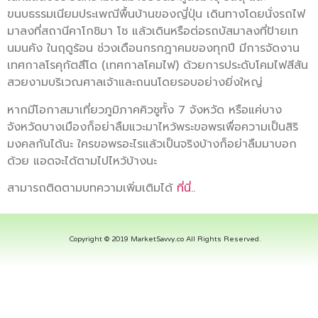
ขนบธรรมเนียมประเพณีพื้นบ้านของญี่ปุ่น เดินทางโดยนั่งรถไฟ
มาลงที่สถานีคาโกชิมา โช แล้วเดินหรือต่อรถบัสมาลงที่ป้ายเท
นมนคัง ในฤดูร้อน ช่วงเดือนกรกฎาคมของทุกปี มีการจัดงาน
เทศกาลโรคุกัตสึโด (เทศกาลโคมไฟ) ด้วยการประดับโคมไฟสีสัน
สวยงามบริเวณศาลเจ้าและถนนโดยรอบอย่างยิ่งใหญ่
หากมีโอกาสมาเที่ยวภูมิภาคคิวชูทั้ง 7 จังหวัด หรือแค่บาง
จังหวัดบางเมืองก็อย่าลืมแวะมาไหว้พระขอพรเพื่อความเป็นสิริ
มงคลกันได้นะ ใครขอพรอะไรแล้วเป็นจริงบ้างก็อย่าลืมมาบอก
ด้วย แอดจะได้ตามไปไหว้บ้างนะ
สามารถติดตามบทความเพิ่มเติมได้
ที่นี่..
Copyright © 2019 MarketSavvy.co All Rights Reserved.