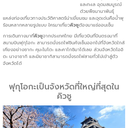
และทะเล อุดมสมบูรณ์
ด้วยพืชนานาพันธุ์
แหล่งท่องเที่ยวทางประวัติศาสตร์น่าเยี่ยมชม และจุดเด่นคือน้ำพุ
ร้อนหลากหลายรูปแบบ ใครมาเที่ยว
คิวชู
ต้องมาแช่ออนเซ็น
การเดินทางมาที่
คิวชู
จากประเทศไทย มีเที่ยวบินที่บินตรงมาที่
สนามบินฟุกุโอกะ สามารถนั่งรถไฟชินคังเซ็นออกไปที่จังหวัดใกล้
เคียงอย่างซากะ คุมะโมโตะ และคาโกชิมาได้เลย ส่วนจังหวัดโออิ
ตะ นางาซากิ และมิยาซากิสามารถนั่งรถไฟสายทั่วไปเข้าสู่ตัว
จังหวัดได้
ฟุกุโอกะเป็นจังหวัดที่ใหญ่ที่สุดใน
คิวชู