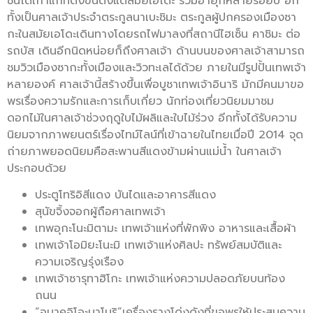
ชินโตเก่าแก่ที่ตั้งขึ้นตั้งแต่สมัยเอโดะ รวมอายุก็หลายร้อยปี อีก
ทั้งเป็นศาลเจ้าประจำตระกูลนาเบะชิมะ ตระกูลผู้ปกครองเมืองซา
กะในสมัยเอโดะเดินทางโดยรถไฟมาลงที่สถานีไฮเซ็น คาชิมะ ต่อ
รถบัส เดินอีกนิดหน่อยก็ถึงศาลเจ้า ด้านบนของศาลเจ้าสามารถ
ชมวิวเมืองซากะทั้งเมืองและวิวทะเลได้ด้วย ภายในมีรูปปั้นเทพเจ้า
หลายองค์ ศาลเจ้านี้สร้างขึ้นเพื่อบูชาเทพเจ้าอินาริ มักมีคนมาขอ
พรเรื่องความรักและการเก็บเกี่ยว นักท่องเที่ยวนิยมมาชม
ดอกไม้ในศาลเจ้าช่วงฤดูใบไม้ผลิและใบไม้ร่วง อีกทั้งได้รับความ
นิยมจากภาพยนตร์เรื่องไทม์ไลน์ที่เข้าฉายในไทยเมื่อปี 2014 จุด
ถ่ายภาพยอดนิยมคือสะพานสีแดงข้ามผ่านแม่น้ำ ในศาลเจ้า
ประกอบด้วย
ประตูโทริอิสีแดง บันไดและอาคารสีแดง
สุนัขจิ้งจอกผู้ถือศาลเทพเจ้า
เทพอุกะโนะมิตามะ เทพเจ้าแห่งที่พักพิง อาหารและเสื้อผ้า
เทพเจ้าโอมิยะโนะมิ เทพเจ้าแห่งศิลปะ ทรัพย์สมบัติและ
ความเจริญรุ่งเรือง
เทพเจ้าซารุทาฮิโกะ เทพเจ้าแห่งความปลอดภัยบนท้อง
ถนน
“อุมาคุอิโอะมาโมริ”เครื่องรางโด่งดังที่ขอพรให้ประสบความ