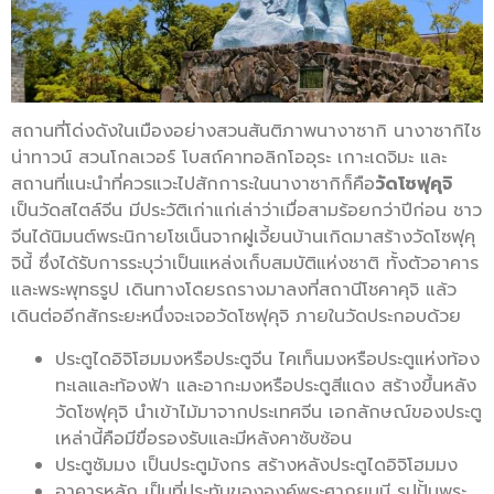
สถานที่โด่งดังในเมืองอย่างสวนสันติภาพนางาซากิ นางาซากิไช
น่าทาวน์ สวนโกลเวอร์ โบสถ์คาทอลิกโออุระ เกาะเดจิมะ และ
สถานที่แนะนำที่ควรแวะไปสักการะในนางาซากิก็คือ
วัดโซฟุคุจิ
เป็นวัดสไตล์จีน มีประวัติเก่าแก่เล่าว่าเมื่อสามร้อยกว่าปีก่อน ชาว
จีนได้นิมนต์พระนิกายโชเน็นจากฝูเจี้ยนบ้านเกิดมาสร้างวัดโซฟุคุ
จินี้ ซึ่งได้รับการระบุว่าเป็นแหล่งเก็บสมบัติแห่งชาติ ทั้งตัวอาคาร
และพระพุทธรูป เดินทางโดยรถรางมาลงที่สถานีโชคาคุจิ แล้ว
เดินต่ออีกสักระยะหนึ่งจะเจอวัดโซฟุคุจิ ภายในวัดประกอบด้วย
ประตูไดอิจิโฮมมงหรือประตูจีน ไคเท็นมงหรือประตูแห่งท้อง
ทะเลและท้องฟ้า และอากะมงหรือประตูสีแดง สร้างขึ้นหลัง
วัดโซฟุคุจิ นำเข้าไม้มาจากประเทศจีน เอกลักษณ์ของประตู
เหล่านี้คือมีขื่อรองรับและมีหลังคาซับซ้อน
ประตูซัมมง เป็นประตูมังกร สร้างหลังประตูไดอิจิโฮมมง
อาคารหลัก เป็นที่ประทับขององค์พระศากยมุนี รูปปั้นพระ