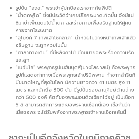
รูปปั้น “อจละ” พระเจ้าผู้ปกป้องเราจากภัยพิบัติ
“น้ำตกฟุโด” ซึ่งมีประวัติว่าเคยมีโรคระบาดเกิดขึ้น จึงมีแม่
ชีมาบำเพ็ญตนใต้น้ำตก สละร่างกายเพื่ออธิษฐานให้ผู้คน
หายจากโระระบาด
“อุโมงค์ 7 เทพเจ้าโชคลาภ” นำหวยไปวางหน้าเทพเจ้าแล้ว
อธิษฐาน จะถูกหวยใบนั้น
“ศาลาทางเดิน” ที่มีหลังคาไม้ มีคนมาขอพระเรื่องความรัก
และลูก
“เนฮันโซ” พระพุทธรูปเนฮัมบุตสึ(ปางไสยาสน์) คือพระพุทธ
รูปที่แสดงท่าทางเมื่อพระพุทธเจ้าปรินิพพาน ทำจากสำริดที่
มีขนาดใหญ่ที่สุดในโลก มีความยาวกว่า 41 เมตร สูง 11
เมตร และหนักถึง 300 ตัน มีรูปปั้นของสานุศิษย์ด้านล่าง
กว่า 500 องค์ หัตถ์ของพระนอนติดเชือกไว้อยู่ เป็นเชือก
5 สี สามารถสักการะและขอพรผ่านเชือกนี้เอง เชื่อกันว่า
เมื่อขอพร จะได้รับพลังจากพระพุทธเจ้าผ่านเชือกเส้นนี้
ซากะเป็นอีกจังหวัดในภูมิภาคคิวชู