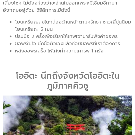
เสี่ยงโชค ไม่ต้องห่วงว่าจะอ่านไม่ออกเพราะมีเซียมซีภาษา
อังกฤษอยู่ด้วย วิธีสักการะมีดังนี้
โยนเหรียญลงในกล่องด้านหน้าตามศรัทธา ชาวญี่ปุ่นนิยม
โยนเหรียญ 5 เยน
ปรบมือ 2 ครั้งเพื่อเรียกให้เทพเจ้ามารับฟังคำขอพร
ขอพรในใจ นึกชื่อตัวเองแล้วค่อยขอพรที่เราต้องการ
หลังขอพรเสร็จ ให้โค้งทำความเคารพ 1 ครั้ง
โออิตะ นึกถึงจังหวัดโออิตะใน
ภูมิภาคคิวชู