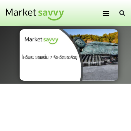
GPS ติดตามยานพาหนะ
การเงิน การลงทุน