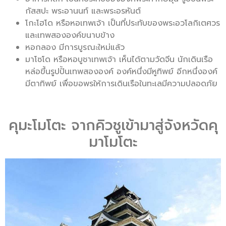
กัสสปะ พระอานนท์ และพระอรหันต์
โกะโฮโด หรือหอเทพเจ้า เป็นที่ประทับของพระอวโลกิเตศวร
และเทพสององค์ขนาบข้าง
หอกลอง มีการบูรณะใหม่แล้ว
มาโซโด หรือหอบูชาเทพเจ้า เห็นได้ตามวัดจีน นักเดินเรือ
หล่อขึ้นรูปปั้นเทพสององค์ องค์หนึ่งมีหูทิพย์ อีกหนึ่งองค์
มีตาทิพย์ เพื่อขอพรให้การเดินเรือในทะเลมีความปลอดภัย
คุมะโมโตะ จากคิวชูเข้ามาสู่จังหวัดคุ
มาโมโตะ