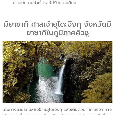
ประสบความสำเร็จและได้รับความนิยม
มิยาซากิ ศาลเจ้าอุโดะจิงกุ จังหวัดมิ
ยาซากิในภูมิภาคคิวชู
เดินทางโดยรถบัสลงป้ายอุโดะจิงกุ แล้วเดินต่อมาที่ศาลเจ้า ทาง