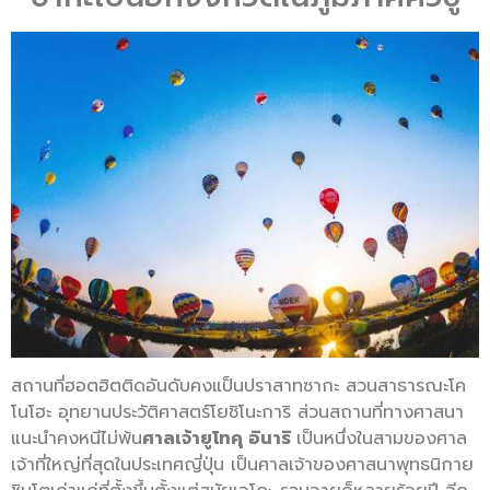
สถานที่ฮอตฮิตติดอันดับคงแป็นปราสาทซากะ สวนสาธารณะโค
โนโฮะ อุทยานประวัติศาสตร์โยชิโนะการิ ส่วนสถานที่ทางศาสนา
แนะนำคงหนีไม่พ้น
ศาลเจ้ายูโทคุ อินาริ
เป็นหนึ่งในสามของศาล
เจ้าที่ใหญ่ที่สุดในประเทศญี่ปุ่น เป็นศาลเจ้าของศาสนาพุทธนิกาย