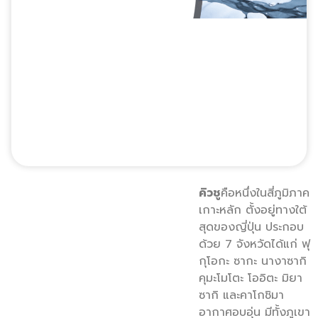
คิวชู
คือหนึ่งในสี่ภูมิภาค
เกาะหลัก ตั้งอยู่ทางใต้
สุดของญี่ปุ่น ประกอบ
ด้วย 7 จังหวัดได้แก่ ฟุ
กุโอกะ ซากะ นางาซากิ
คุมะโมโตะ โออิตะ มิยา
ซากิ และคาโกชิมา
อากาศอบอุ่น มีทั้งภูเขา