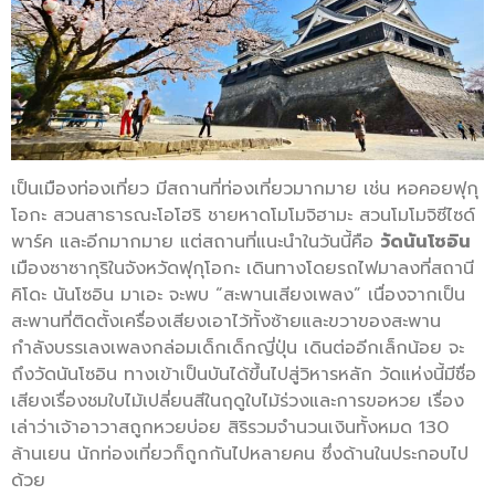
เป็นเมืองท่องเที่ยว มีสถานที่ท่องเที่ยวมากมาย เช่น หอคอยฟุกุ
โอกะ สวนสาธารณะโอโฮริ ชายหาดโมโมจิฮามะ สวนโมโมจิซีไซด์
พาร์ค และอีกมากมาย แต่สถานที่แนะนำในวันนี้คือ
วัดนันโซอิน
เมืองซาซากุริในจังหวัดฟุกุโอกะ เดินทางโดยรถไฟมาลงที่สถานี
คิโดะ นันโซอิน มาเอะ จะพบ “สะพานเสียงเพลง” เนื่องจากเป็น
สะพานที่ติดตั้งเครื่องเสียงเอาไว้ทั้งซ้ายและขวาของสะพาน
กำลังบรรเลงเพลงกล่อมเด็กเด็กญี่ปุ่น เดินต่ออีกเล็กน้อย จะ
ถึงวัดนันโซอิน ทางเข้าเป็นบันได้ขึ้นไปสู่วิหารหลัก วัดแห่งนี้มีชื่อ
เสียงเรื่องชมใบไม้เปลี่ยนสีในฤดูใบไม้ร่วงและการขอหวย เรื่อง
เล่าว่าเจ้าอาวาสถูกหวยบ่อย สิริรวมจำนวนเงินทั้งหมด 130
ล้านเยน นักท่องเที่ยวก็ถูกกันไปหลายคน ซึ่งด้านในประกอบไป
ด้วย