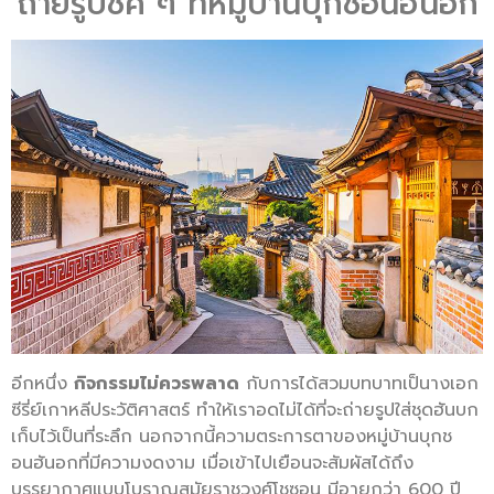
ถ่ายรูปชิค ๆ ที่หมู่บ้านบุกชอนฮันอก
อีกหนึ่ง
กิจกรรมไม่ควรพลาด
กับการได้สวมบทบาทเป็นางเอก
ซีรี่ย์เกาหลีประวัติศาสตร์ ทำให้เราอดไม่ได้ที่จะถ่ายรูปใส่ชุดฮันบก
เก็บไว้เป็นที่ระลึก นอกจากนี้ความตระการตาของหมู่บ้านบุกช
อนฮันอกที่มีความงดงาม เมื่อเข้าไปเยือนจะสัมผัสได้ถึง
บรรยากาศแบบโบราณสมัยราชวงศ์โชซอน มีอายุกว่า 600 ปี