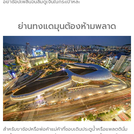
อย่าช้อปเพลินจนลืมดูเงินในกระเป๋าหละ
ย่านทงแดมุนต้องห้ามพลาด
สำหรับขาช้อปหรือพ่อค้าแม่ค้าที่ชอบเดินประตูน้ำหรือแพลตตินั่ม