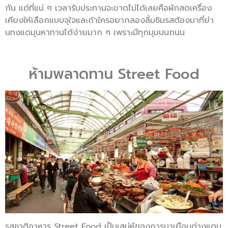
กัน แต่ที่แน่ ๆ เวลารับประทานจะขาดไม่ได้เลยคือผักสดเครื่อง
เคียงให้เลือกแบบจุใจและถ้าใครอยากลองลิ้มชิมรสต้องมาที่ย่า
นทงแดมุนหาทานได้ง่ายมาก ๆ เพราะมีทุกมุมบนถนน
ห้ามพลาดทาน Street Food
รสชาติอาหาร Street Food เป็นเสน่ห์ของการมาเยือนต่างแดน