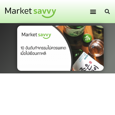
GPS ติดตามยานพาหนะ
การเงิน การลงทุน