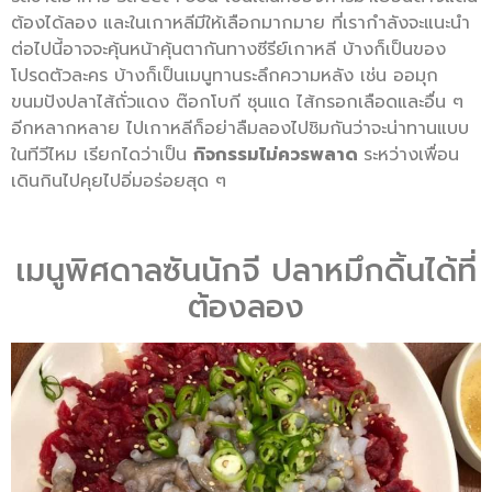
ต้องได้ลอง และในเกาหลีมีให้เลือกมากมาย ที่เรากำลังจะแนะนำ
ต่อไปนี้อาจจะคุ้นหน้าคุ้นตากันทางซีรีย์เกาหลี บ้างก็เป็นของ
โปรดตัวละคร บ้างก็เป็นเมนูทานระลึกความหลัง เช่น ออมุก
ขนมปังปลาไส้ถั่วแดง ต๊อกโบกี ซุนแด ไส้กรอกเลือดและอื่น ๆ
อีกหลากหลาย ไปเกาหลีก็อย่าลืมลองไปชิมกันว่าจะน่าทานแบบ
ในทีวีไหม เรียกไดว่าเป็น
กิจกรรมไม่ควรพลาด
ระหว่างเพื่อน
เดินกินไปคุยไปอิ่มอร่อยสุด ๆ
เมนูพิศดาลซันนักจี ปลาหมึกดิ้นได้ที่
ต้องลอง