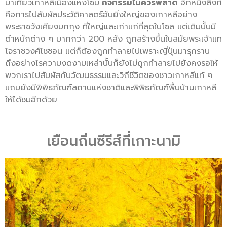
มาเที่ยวเกาหลีเมืองแห่งโซม
กิจกรรมไม่ควรพลาด
อีกหนึ่งสิ่งก็
คือการไปสัมผัสประวัติศาสตร์อันยิ่งใหญ่ของเกาหลีอย่าง
พระราชวังเคียงบกกุง ที่ใหญ่และเก่าแก่ที่สุดในโซล แต่เดิมนั้นมี
ตำหนักต่าง ๆ มากกว่า 200 หลัง ถูกสร้างขึ้นในสมัยพระเจ้าแท
โจราชวงศ์โชซอน แต่ก็ต้องถูกทำลายไปเพราะญี่ปุ่นมารุกราน
ถึงอย่างไรความงดงามเหล่านั้นก็ยังไม่ถูกทำลายไปยังคงรอให้
พวกเราไปสัมผัสกับวัฒนธรรมและวิถีชีวิตของชาวเกาหลีแท้ ๆ
แถมยังมีพิพิธภัณฑ์สถานแห่งชาติและพิพิธภัณฑ์พื้นบ้านเกาหลี
ให้ได้ชมอีกด้วย
เยือนถิ่นซีรีส์ที่เกาะนามิ