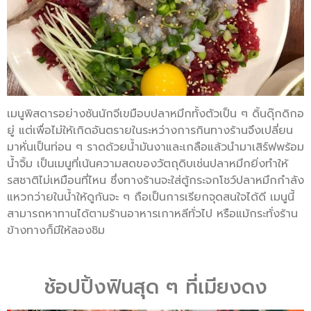
เมนูพิสดารอย่างซันนักจีเขมือบปลาหมึกทั้งตัวเป็น ๆ ดิ้นดุ๊กดิกอ
ยู่ แต่เพื่อไม่ให้เกิดอันตรายในระหว่างการกินทางร้านจึงเปลี่ยน
มาหั่นเป็นท่อน ๆ ราดด้วยน้ำมันงาและเกลือแล้วนำมาเสิร์ฟพร้อม
น้ำจิ้ม เป็นเมนูที่เน้นความสดของวัตถุดิบเช่นปลาหมึกยิ่งทำให้
รสชาติไม่เหมือนที่ไหน ซึ่งทางร้านจะใส่ตู้กระจกโชว์ปลาหมึกกำลัง
แหวกว่ายในน้ำให้ดูกันจะ ๆ ถือเป็นการเรียกจุดสนใจได้ดี เมนูนี้
สามารถหาทานได้ตามร้านอาหารเกาหลีทั่วไป หรือแม้กระทั่งร้าน
ข้างทางก็มีให้ลองชิม
ช้อปปิ้งฟินสุด ๆ ที่เมียงดง