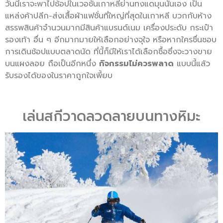
วันนี้เราจะพาไปช้อปในเวอชั่นเกาหลีย่านทงแดมุนนั้นเอง เป็น
แหล่งค้าปลีก-ส่งเสื้อผ้าแฟชั่นที่ใหญ่ที่สุดในเกาหลี บวกกับห้าง
สรรพสินค้าจำนวนมากมีสินค้าแบรนด์เนม เครื่องประดับ กระเป๋า
รองเท้า อื่น ๆ อีกมากมายให้เลือกอย่างจุใจ หรือหากใครชื่นชอบ
การเดินช้อปแบบตลาดนัด ที่นี้ก็มีให้เราได้เลือกซื้อซึ่งจะวางขาย
บนแผงลอย ถือเป็นอีกหนึ่ง
กิจกรรมไม่ควรพลาด
แบบนี้แล้ว
รับรองได้ของในราคาถูกใจเพี้ยบ
เล่นสกีวาดลวดลายบนทางหิมะ