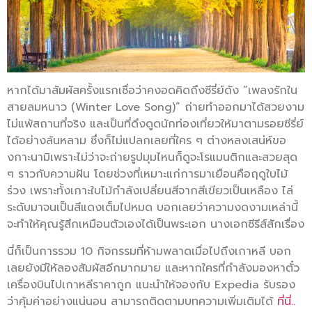
หากได้มาสัมผัสครั้งแรกเชื่อว่าคงอดคิดถึงซีรี่ย์ดัง “เพลงรักใน
สายลมหนาว (Winter Love Song)” ถ่ายทำออกมาได้สวยงาม
ไม่แพ้สถานที่จริง และเป็นที่ดึงดูดนักท่องเที่ยวให้มาตามรอยซีรี่ย์
ได้อย่างล้นหลาม ซึ่งก็ไม่แปลกเลยที่ใคร ๆ ต่างหลงเสน่ห์ขอ
งกาะนามิเพราะไม่ว่าจะถ่ายรูปมุมไหนก็ดูจะโรแมนติกและสวยสุด
ๆ ราวกับความฝัน โดยช่วงที่เหมาะแก่การมาเยือนคือฤดูใบไม้
ร่วง เพราะทั้งเกาะใบไม้กำลังเปลี่ยนสีจากสีเขียวเป็นเหลือง ไล่
ระดับมาจนเป็นสีแดงเต็มไปหมด บอกเลยว่าความงดงามเหล่านี้
จะทำให้คุณรู้สึกเหมือนตัวเองได้เป็นพระเอก นางเอกซีรีส์สักเรื่อง
นี่ก็เป็นการรวม 10 กิจกรรมที่ห้ามพลาดเมื่อไปถึงเกาหลี บอก
เลยยังมีให้ลองสัมผัสอีกมากมาย และหากใครที่กำลังมองหาตั๋ว
เครื่องบินไปเกาหลีราคาถูก แนะนำให้จองกับ Expedia รับรอง
ว่าคุ้มค่าอย่างแน่นอน สามารถติดตามบทความเพิ่มเติมได้
ที่นี่..