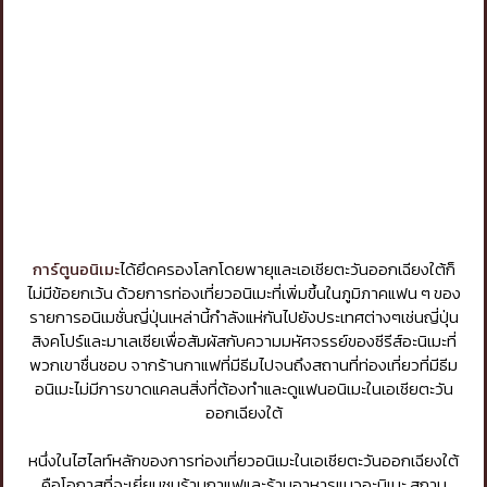
การ์ตูนอนิเมะ
ได้ยึดครองโลกโดยพายุและเอเชียตะวันออกเฉียงใต้ก็
ไม่มีข้อยกเว้น ด้วยการท่องเที่ยวอนิเมะที่เพิ่มขึ้นในภูมิภาคแฟน ๆ ของ
รายการอนิเมชั่นญี่ปุ่นเหล่านี้กำลังแห่กันไปยังประเทศต่างๆเช่นญี่ปุ่น
สิงคโปร์และมาเลเซียเพื่อสัมผัสกับความมหัศจรรย์ของซีรีส์อะนิเมะที่
พวกเขาชื่นชอบ จากร้านกาแฟที่มีธีมไปจนถึงสถานที่ท่องเที่ยวที่มีธีม
อนิเมะไม่มีการขาดแคลนสิ่งที่ต้องทำและดูแฟนอนิเมะในเอเชียตะวัน
ออกเฉียงใต้
หนึ่งในไฮไลท์หลักของการท่องเที่ยวอนิเมะในเอเชียตะวันออกเฉียงใต้
คือโอกาสที่จะเยี่ยมชมร้านกาแฟและร้านอาหารแนวอะนิเมะ สถาน