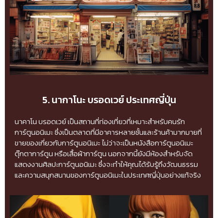
5. นากาโนะ บรอดเวย์ ประเทศญี่ปุ่น
นาคาโน บรอดเวย์ เป็นสถานที่ท่องเที่ยวที่เหมาะสำหรับคนรัก
การ์ตูนอนิเมะ ซึ่งเป็นตลาดที่มีอาคารหลายชั้นและร้านค้ามากมายที่
ขายของเกี่ยวกับการ์ตูนอนิเมะ ไม่ว่าจะเป็นหนังสือการ์ตูนอนิเมะ
ตุ๊กตาการ์ตูน หรือเสื้อผ้าการ์ตูน นอกจากนี้ยังมีห้องสำหรับจัด
แสดงงานศิลปะการ์ตูนอนิเมะ ซึ่งจะทำให้คุณได้รับรู้ถึงวัฒนธรรม
และความสนุกสนานของการ์ตูนอนิเมะในประเทศญี่ปุ่นอย่างแท้จริง