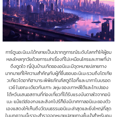
การ์ตูนอะนิเมะได้กลายเป็นปรากฏการณ์ระดับโลกทำให้ผู้ชม
หลงใหลทุกวัยด้วยการเล่าเรื่องที่ไม่เหมือนใครและภาพที่น่า
ดึงดูดใจ ญี่ปุ่นบ้านเกิดของอนิเมะมีจุดหมายปลายทาง
มากมายที่ให้ความสำคัญกับผู้ที่ชื่นชอบอะนิเมะรวมถึงโตเกีย
วเกียวโตอากิฮาบาระพิพิธภัณฑ์สตูดิโอกี้และนากาโนบรอด
เวย์ ในขณะเดียวกันเกาะ Jeju ของเกาหลีใต้และไทเปของ
ไต้หวันเสนอสถานที่ท่องเที่ยวที่ได้รับแรงบันดาลใจจากอนิ
เมะ แม้แต่ฮ่องกงและสิงคโปร์ก็ยังมีเทศกาลอนิเมะของตัว
เองแสดงให้เห็นถึงวัฒนธรรมอนิเมะล่าสุดและยิ่งใหญ่ที่สุด
ในบทความนี้เราจะสำรวจจุดหมายปลายทางชั้นนำสำหรับคน