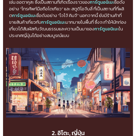
เช่น ออตาคุสะ ซึ่งเป็นสถานที่เกิดเรื่องราวของ
การ์ตูนอนิเมะ
ชื่อดัง
อย่าง “โทรศัพท์มือถือโตเกียว” และ สตูดิโอจีบลี่ ที่เป็นสถานที่ที่ผลิ
ต
การ์ตูนอนิเมะ
ชื่อดังอย่าง “โจโจ้ คิมจี” นอกจากนี้ ยังมีร้านค้าที่
ขายสินค้าเกี่ยวกับ
การ์ตูนอนิเมะ
มากมายในพื้นที่ ซึ่งจะทำให้นักท่อง
เที่ยวได้สัมผัสกับวัฒนธรรมและความเป็นมาของ
การ์ตูนอนิเมะ
ใน
ประเทศญี่ปุ่นได้อย่างสมบูรณ์แบบ
2. อิโตะ, ญี่ปุ่น