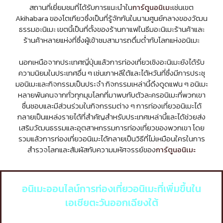
สถานที่เยี่ยมชมที่ได้รับการแนะนำใน
การ์ตูนอนิเมะ
เช่นเขต
Akihabara ของโตเกียวซึ่งเป็นที่รู้จักกันในนามศูนย์กลางของวัฒน
ธรรมอะนิเมะ เขตนี้เป็นที่ตั้งของร้านกาแฟในธีมอะนิเมะร้านค้าและ
ร้านค้าหลายแห่งที่ซึ่งผู้เข้าชมสามารถดื่มด่ำกับโลกแห่งอนิเมะ
นอกเหนือจากประเทศญี่ปุ่นแล้วการท่องเที่ยวเชิงอะนิเมะยังได้รับ
ความนิยมในประเทศอื่น ๆ เช่นเกาหลีใต้และไต้หวันที่ซึ่งมีการประชุ
มอนิเมะและกิจกรรมเป็นประจำ กิจกรรมเหล่านี้ดึงดูดแฟน ๆ อนิเมะ
หลายพันคนจากทั่วทุกมุมโลกที่มาพบกับตัวละครอนิเมะที่พวกเขา
ชื่นชอบและมีส่วนร่วมในกิจกรรมต่าง ๆ การท่องเที่ยวอนิเมะได้
กลายเป็นแหล่งรายได้ที่สำคัญสำหรับประเทศเหล่านี้และได้ช่วยส่ง
เสริมวัฒนธรรมและอุตสาหกรรมการท่องเที่ยวของพวกเขา โดย
รวมแล้วการท่องเที่ยวอนิเมะได้กลายเป็นวิธีที่ไม่เหมือนใครในการ
สำรวจโลกและสัมผัสกับความมหัศจรรย์ของ
การ์ตูนอนิเมะ
อนิเมะออนไลน์การท่องเที่ยวอนิเมะที่เพิ่มขึ้นใน
เอเชียตะวันออกเฉียงใต้