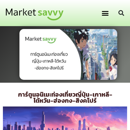
GPS ติดตามยานพาหนะ
การเงิน การลงทุน
การ์ตูนอนิเมะท่องเที่ยวญี่ปุ่น-เกาหลี-
ไต้หวัน-ฮ่องกง-สิงคโปร์