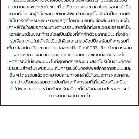
ยาวนานของพวกเขาในขณะที่ อากิฮาบาระและนากาโนะบรอดเวย์ เป็น
สถานที่สำหรับผู้ที่ชื่นชอบอะนิเมะ พิพิธภัณฑ์สตูดิโอ จิบลิ เป็นความฝัน
ที่เป็นจริงสำหรับแฟน ๆ ของสตูดิโอแอนิเมชั่นที่มีชื่อเสียง เกาะ เชจูใน
เกาหลีใต้นำเสนอความงามตามธรรมชาติที่น่าทึ่งและวัฒนธรรมที่เป็น
เอกลักษณ์ในขณะที่กรุงโซลเป็นเมืองที่คึกคักด้วยฉากอนิเมะที่เจริญ
รุ่งเรือง ไทเปในไต้หวันเป็นนักชิมและแหล่งช้อปปิ้งพร้อมกิจกรรมที่
เกี่ยวข้องกับอนิเมะมากมาย ฮ่องกงเป็นเมืองที่มีชีวิตชีวาด้วยการผสม
ผสานระหว่างสถานที่ท่องเที่ยวที่ทันสมัยและแบบดั้งเดิมรวมถึง
เหตุการณ์ที่มีธีมอะนิเมะ ในที่สุดเทศกาลอะนิเมะสิงคโปร์เป็นงานที่ต้อง
เยี่ยมชมสำหรับแฟนอนิเมะที่มีการแข่งขันคอสเพลย์การฉายอนิเมะและ
อื่น ๆ โดยรวมแล้วจุดหมายปลายทางเหล่านี้นำเสนอการผสมผสาน
ระหว่างวัฒนธรรมความบันเทิงและกิจกรรมที่เกี่ยวข้องกับอะนิเมะ
ทำให้พวกเขาเหมาะสำหรับคนรักอนิเมะที่กำลังมองหาประสบการณ์
การเดินทางที่น่าจดจำ