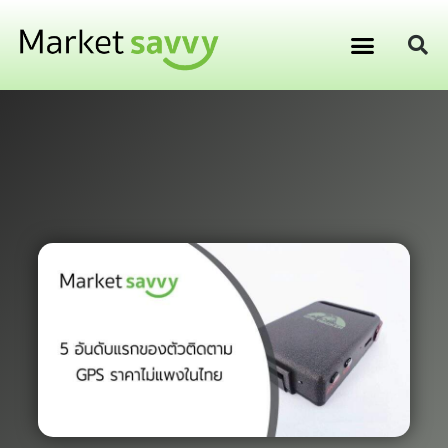
GPS ติดตามยานพาหนะ
การเงิน การลงทุน