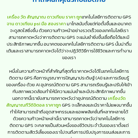
เครื่อง วัด สัญญาณ ดาวเทียม ราคา ถูก
เทคโนโลยีการติดตาม GPS
จาน ดาวเทียม psi มือ สองราคา
มาไกลนับตั้งแต่ก่อตั้งขึ้นและอนาคต
จะดูสดใสยิ่งขึ้น ด้วยความก้าวหน้าอย่างรวดเร็วของเทคโนโลยีเรา
สามารถคาดหวังว่าการติดตาม GPS จะแม่นยำยิ่งขึ้นเชื่อถือได้และมี
ประสิทธิภาพมากขึ้น อนาคตของเทคโนโลยีการติดตาม GPS นั้นน่าตื่น
เต้นและเราสามารถคาดหวังได้ว่าจะปฏิวัติวิธีการใช้ชีวิตและการทำงาน
ของเรา
หนึ่งในความก้าวหน้าที่สำคัญที่สุดที่เราคาดหวังได้ในเทคโนโลยีการ
ติดตาม GPS คือการบูรณาการปัญญาประดิษฐ์ (AI) และการเรียนรู้
ของเครื่อง ด้วย AI อุปกรณ์ติดตาม GPS สามารถเรียนรู้และปรับให้เข้า
กับสภาพแวดล้อมทำให้มีความแม่นยำและมีประสิทธิภาพมากขึ้น
นอกจากนี้เรายังสามารถคาดหวังว่าอุปกรณ์ติดตาม
เครื่องวัด
สัญญาณทีวีดิจิตอล ราคาถูก
GPS จะเล็กลงและมีราคาไม่แพงมากขึ้น
ทำให้สามารถเข้าถึงอุตสาหกรรมและแอพพลิเคชั่นที่หลากหลายได้
ด้วยความก้าวหน้าเหล่านี้เราสามารถคาดหวังว่าเทคโนโลยีการ
ติดตาม GPS จะกลายเป็นส่วนหนึ่งของชีวิตประจำวันของเราตั้งแต่
การติดตามสัตว์เลี้ยงของเราไปจนถึงการปรับปรุงการขนส่งและการ