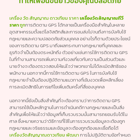
ทำให้เพื่อนขนยาวของคุณปลอดภัย
เครื่อง วัด สัญญาณ ดาวเทียม ราคา
เครื่องวัดสัญญาณทีวี
ราคา
ถูก
การติดตาม GPS ได้กลายเป็นเครื่องมือสำคัญในหลาย
อุตสาหกรรมตั้งแต่โลจิสติกส์และการขนส่งไปจนถึงการบังคับใช้
กฎหมายและความปลอดภัยส่วนบุคคล อย่างไรก็ตามด้วยประโยชน์
ของการติดตาม GPS มาถึงผลกระทบทางกฎหมายที่บุคคลและ
ธุรกิจจำเป็นต้องตระหนักถึง ตัวอย่างเช่นการใช้การติดตาม GPS
ในที่ทำงานสามารถเพิ่มความกังวลเกี่ยวกับความเป็นส่วนตัวและ
นายจ้างจะต้องตรวจสอบให้แน่ใจว่าพวกเขาไม่ได้ละเมิดสิทธิของ
พนักงาน นอกจากนี้การใช้การติดตาม GPS ในการบังคับใช้
กฎหมายจำเป็นต้องปฏิบัติตามแนวทางที่เข้มงวดเพื่อหลีกเลี่ยง
การละเมิดสิทธิในการแก้ไขเพิ่มเติมครั้งที่สี่ของบุคคล
นอกจากนี้ยังเป็นสิ่งสำคัญที่จะต้องทราบว่าการติดตาม GPS
สามารถใช้เป็นหลักฐานในการดำเนินคดีทางกฎหมายและเป็นสิ่ง
สำคัญเพื่อให้แน่ใจว่าข้อมูลที่เก็บรวบรวมนั้นสามารถยอมรับได้ใน
ศาล ซึ่งหมายความว่าวิธีการที่ใช้ในการรวบรวมข้อมูลจะต้องถูก
กฎหมายและจริยธรรมและข้อมูลจะต้องถูกต้องและเชื่อถือได้
เครื่องวัดสัญญาณดาวเทียม พัฒนา
การไม่ปฏิบัติตามข้อกำหนด