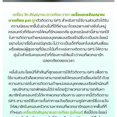
เครื่อง วัด สัญญาณ ดาวเทียม ราคา
เครื่องเทสสัญญาณ
ดาวเทียม psi
ถูก
ตัวติดตาม GPS สำหรับการใช้งานส่วนตัวได้รับ
ความนิยมมากขึ้นในช่วงไม่กี่ปีที่ผ่านมาโดยเฉพาะอย่างยิ่งในหมู่
ครอบครัวที่ต้องการให้คนที่รักปลอดภัย อุปกรณ์เหล่านี้สามารถใช้
ในการติดตามตำแหน่งของบุคคลแบบเรียลไทม์ซึ่งจะเป็นประโยชน์
อย่างไม่น่าเชื่อในกรณีฉุกเฉิน ไม่ว่าจะเป็นเด็กที่ออกไปเล่นกับเพื่อน
หรือพ่อแม่ผู้สูงอายุที่มีแนวโน้มที่จะหลงทางติดตาม GPS ให้ความ
อุ่นใจสำหรับครอบครัวที่ต้องการให้แน่ใจว่าคนที่พวกเขารัก
ปลอดภัยตลอดเวลา
หนึ่งในประโยชน์ที่สำคัญที่สุดของการใช้ตัวติดตาม GPS เพื่อการ
ใช้งานส่วนตัวคือพวกเขาสามารถช่วยให้ครอบครัวเชื่อมต่อได้ ด้วย
ความสามารถในการติดตามตำแหน่งของบุคคลแบบเรียลไทม์คนที่
คุณรักสามารถพักผ่อนได้ง่ายโดยรู้ว่าพวกเขาสามารถค้นหา
สมาชิกในครอบครัวได้หากพวกเขาต้องการ นอกจากนี้ตัวติดตาม
GPS สามารถใช้ในการตั้งค่าการแจ้งเตือนทางภูมิศาสตร์ซึ่งจะแจ้ง
ให้สมาชิกในครอบครัวทราบหากคนที่พวกเขารักออกจากพื้นที่ที่
กำหนด
เครื่องวัดสัญญาณดาวเทียม รุ่นไหนดี
สิ่งนี้มีประโยชน์