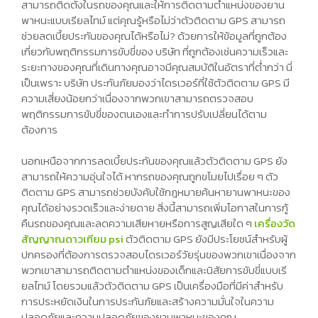
สามารถติดตั้งในรถของคุณและให้การติดตามตำแหน่งของยาน
พาหนะแบบเรียลไทม์ แต่คุณรู้หรือไม่ว่าตัวติดตาม GPS สามารถ
ช่วยลดเบี้ยประกันของคุณได้หรือไม่? ด้วยการให้ข้อมูลที่ถูกต้อง
เกี่ยวกับพฤติกรรมการขับขี่ของ บริษัท ที่ถูกต้องเช่นความเร็วและ
ระยะทางของคุณที่เดินทางคุณอาจมีคุณสมบัติในอัตราที่ต่ำกว่า นี่
เป็นเพราะ บริษัท ประกันภัยมองว่าไดรเวอร์ที่ใช้ตัวติดตาม GPS มี
ความเสี่ยงน้อยกว่าเนื่องจากพวกเขาสามารถตรวจสอบ
พฤติกรรมการขับขี่ของตนเองและทำการปรับเปลี่ยนได้ตาม
ต้องการ
นอกเหนือจากการลดเบี้ยประกันของคุณแล้วตัวติดตาม GPS ยัง
สามารถให้ความอุ่นใจได้ หากรถของคุณถูกขโมยไปเรื่อย ๆ ตัว
ติดตาม GPS สามารถช่วยบังคับใช้กฎหมายค้นหายานพาหนะของ
คุณได้อย่างรวดเร็วและง่ายดาย สิ่งนี้สามารถเพิ่มโอกาสในการกู้
คืนรถของคุณและลดความเสียหายหรือการสูญเสียใด ๆ
เครื่องวัด
สัญญาณดาวเทียม psi
ตัวติดตาม GPS ยังมีประโยชน์สำหรับผู้
ปกครองที่ต้องการตรวจสอบไดรเวอร์วัยรุ่นของพวกเขาเนื่องจาก
พวกเขาสามารถติดตามตำแหน่งของเด็กและนิสัยการขับขี่แบบเรี
ยลไทม์ โดยรวมแล้วตัวติดตาม GPS เป็นเครื่องมือที่มีค่าสำหรับ
การประหยัดเงินในการประกันภัยและสร้างความมั่นใจในความ
ปลอดภัยและความปลอดภัยของยานพาหนะของคุณ