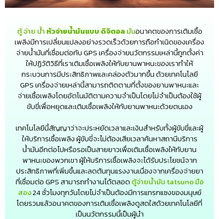
ตู้ จ่าย น้ํา
หัวจ่ายน้ำมันแบบ ดิจิตอล
มัน
อนาคตของการเติมเชื้อ
เพลิงมีการเปลี่ยนแปลงอย่างรวดเร็วด้วยการถือกำเนิดของเครื่อง
จ่ายน้ำมันที่เชื่อมต่อกับ GPS เครื่องจ่ายนวัตกรรมเหล่านี้ถูกตั้งค่า
ให้ปฏิวัติวิธีที่เราเติมเชื้อเพลิงให้กับยานพาหนะของเราทำให้
กระบวนการมีประสิทธิภาพและคล่องตัวมากขึ้น ด้วยเทคโนโลยี
GPS เครื่องจ่ายเหล่านี้สามารถติดตามที่ตั้งของยานพาหนะและ
จ่ายเชื้อเพลิงโดยอัตโนมัติตามความจำเป็นโดยไม่จำเป็นต้องใช้ผู้
ขับขี่เพื่อหยุดและเติมเชื้อเพลิงให้กับยานพาหนะด้วยตนเอง
เทคโนโลยีนี้สัญญาว่าจะประหยัดเวลาและเงินสำหรับทั้งผู้ขับขี่และผู้
ให้บริการเชื้อเพลิง ผู้ขับขี่จะไม่ต้องเสียเวลาค้นหาสถานีบริการ
น้ำมันอีกต่อไปหรือรอเป็นสายยาวเพื่อเติมเชื้อเพลิงให้กับยาน
พาหนะของพวกเขา ผู้ให้บริการเชื้อเพลิงจะได้รับประโยชน์จาก
ประสิทธิภาพที่เพิ่มขึ้นและลดต้นทุนแรงงานเนื่องจากเครื่องจ่ายยา
ที่เชื่อมต่อ GPS สามารถทำงานได้ตลอด
ตู้จ่ายน้ำมัน tatsuno มือ
สอง
24 ชั่วโมงทุกวันโดยไม่จำเป็นต้องมีการแทรกแซงของมนุษย์
โดยรวมแล้วอนาคตของการเติมเชื้อเพลิงดูสดใสด้วยเทคโนโลยีที่
เป็นนวัตกรรมนี้เป็นผู้นำ