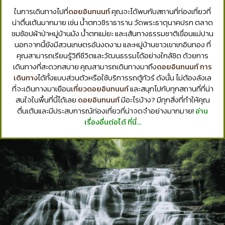
ในการเดินทางไปที่
ดอยอินทนนท์
คุณจะได้พบกับสถานที่ท่องเที่ยวที่
น่าตื่นเต้นมากมาย เช่น น้ำตกวชิราธาราน วัดพระธาตุนาคปรก ตลาด
ชมช้อปผ้าป่าหมู่บ้านม้ง น้ำตกแม่ยะ และเส้นทางธรรมชาติเขื่อนแม่ปาน
นอกจากนี้ยังมีสวนเกษตรอันงดงาม และหมู่บ้านชาวเขาเกอินทอง ที่
คุณสามารถเรียนรู้วิถีชีวิตและวัฒนธรรมได้อย่างใกล้ชิด ด้วยการ
เดินทางที่สะดวกสบาย คุณสามารถเดินทางมาถึง
ดอยอินทนนท์ การ
เดินทาง
ได้ทั้งแบบส่วนตัวหรือใช้บริการรถตู้ทัวร์ ดังนั้น ไม่ต้องลังเล
ที่จะเดินทางมาเยือน
เที่ยวดอยอินทนนท์
และสนุกไปกับทุกสถานที่ที่น่า
สนใจในพื้นที่นี้ได้เลย
ดอยอินทนนท์
มีอะไรบ้าง? มีทุกสิ่งที่ทำให้คุณ
ตื่นเต้นและมีประสบการณ์ท่องเที่ยวที่น่าจดจำอย่างมากมาย!
อ่าน
เรื่องอื่นต่อได้ ที่นี่…