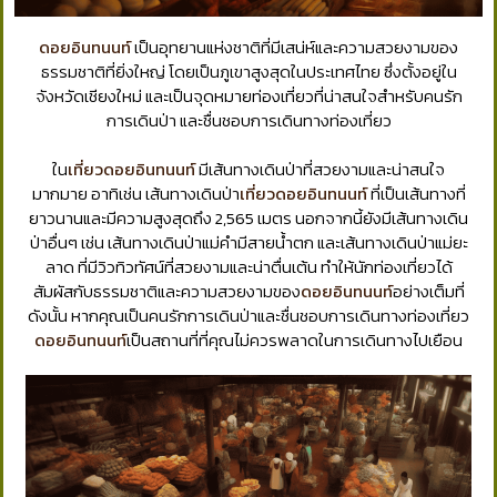
ดอยอินทนนท์
เป็นอุทยานแห่งชาติที่มีเสน่ห์และความสวยงามของ
ธรรมชาติที่ยิ่งใหญ่ โดยเป็นภูเขาสูงสุดในประเทศไทย ซึ่งตั้งอยู่ใน
จังหวัดเชียงใหม่ และเป็นจุดหมายท่องเที่ยวที่น่าสนใจสำหรับคนรัก
การเดินป่า และชื่นชอบการเดินทางท่องเที่ยว
ใน
เที่ยวดอยอินทนนท์
มีเส้นทางเดินป่าที่สวยงามและน่าสนใจ
มากมาย อาทิเช่น เส้นทางเดินป่า
เที่ยวดอยอินทนนท์
ที่เป็นเส้นทางที่
ยาวนานและมีความสูงสุดถึง 2,565 เมตร นอกจากนี้ยังมีเส้นทางเดิน
ป่าอื่นๆ เช่น เส้นทางเดินป่าแม่คำมีสายน้ำตก และเส้นทางเดินป่าแม่ยะ
ลาด ที่มีวิวทิวทัศน์ที่สวยงามและน่าตื่นเต้น ทำให้นักท่องเที่ยวได้
สัมผัสกับธรรมชาติและความสวยงามของ
ดอยอินทนนท์
อย่างเต็มที่
ดังนั้น หากคุณเป็นคนรักการเดินป่าและชื่นชอบการเดินทางท่องเที่ยว
ดอยอินทนนท์
เป็นสถานที่ที่คุณไม่ควรพลาดในการเดินทางไปเยือน