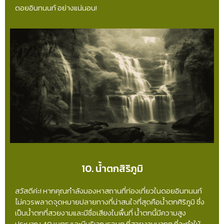
ดอยอินทนนท์ อย่างแน่นอน!
10. น้ำตกสิริภูมิ
สวัสดีค่ะ! หากคุณกำลังมองหาสถานที่ท่องเที่ยวในดอยอินทนนท์
ไม่ควรพลาดจุดหมายปลายทางที่น่าสนใจที่สุดคือน้ำตกศิริภูมิ ซึ่ง
เป็นน้ำตกที่สวยงามและมีชื่อเสียงในพื้นที่ น้ำตกนี้มีความสูง
ประมาณ 40 เมตร และมีบริเวณรอบๆ ที่สวยงามมากๆ ที่จะทำให้