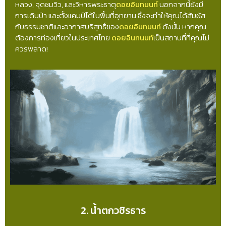
หลวง, จุดชมวิว, และวิหารพระธาตุ
ดอยอินทนนท์
นอกจากนี้ยังมี
การเดินป่า และตั้งแคมป์ได้ในพื้นที่อุทยาน ซึ่งจะทำให้คุณได้สัมผัส
กับธรรมชาติและอากาศบริสุทธิ์ของ
ดอยอินทนนท์
ดังนั้น หากคุณ
ต้องการท่องเที่ยวในประเทศไทย
ดอยอินทนนท์
เป็นสถานที่ที่คุณไม่
ควรพลาด!
2. น้ำตกวชิรธาร