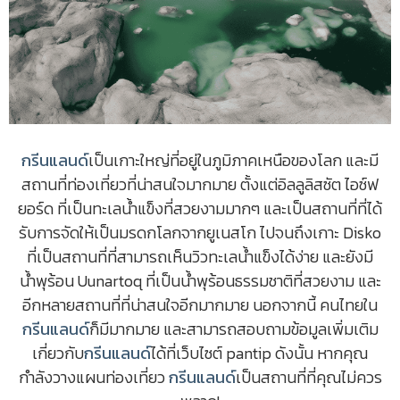
กรีนแลนด์
เป็นเกาะใหญ่ที่อยู่ในภูมิภาคเหนือของโลก และมี
สถานที่ท่องเที่ยวที่น่าสนใจมากมาย ตั้งแต่อิลลูลิสซัต ไอซ์ฟ
ยอร์ด ที่เป็นทะเลน้ำแข็งที่สวยงามมากๆ และเป็นสถานที่ที่ได้
รับการจัดให้เป็นมรดกโลกจากยูเนสโก ไปจนถึงเกาะ Disko
ที่เป็นสถานที่ที่สามารถเห็นวิวทะเลน้ำแข็งได้ง่าย และยังมี
น้ำพุร้อน Uunartoq ที่เป็นน้ำพุร้อนธรรมชาติที่สวยงาม และ
อีกหลายสถานที่ที่น่าสนใจอีกมากมาย นอกจากนี้ คนไทยใน
กรีนแลนด์
ก็มีมากมาย และสามารถสอบถามข้อมูลเพิ่มเติม
เกี่ยวกับ
กรีนแลนด์
ได้ที่เว็บไซต์ pantip ดังนั้น หากคุณ
กำลังวางแผนท่องเที่ยว
กรีนแลนด์
เป็นสถานที่ที่คุณไม่ควร