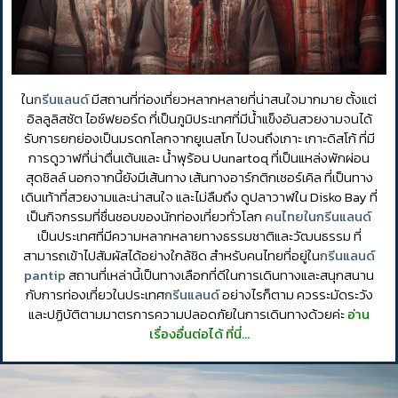
ใน
กรีนแลนด์
มีสถานที่ท่องเที่ยวหลากหลายที่น่าสนใจมากมาย ตั้งแต่
อิลลูลิสซัต ไอซ์ฟยอร์ด ที่เป็นภูมิประเทศที่มีน้ำแข็งอันสวยงามจนได้
รับการยกย่องเป็นมรดกโลกจากยูเนสโก ไปจนถึงเกาะ เกาะดิสโก้ ที่มี
การดูวาฬที่น่าตื่นเต้นและ น้ำพุร้อน Uunartoq ที่เป็นแหล่งพักผ่อน
สุดชิลล์ นอกจากนี้ยังมีเส้นทาง เส้นทางอาร์กติกเซอร์เคิล ที่เป็นทาง
เดินเท้าที่สวยงามและน่าสนใจ และไม่ลืมถึง ดูปลาวาฬใน Disko Bay ที่
เป็นกิจกรรมที่ชื่นชอบของนักท่องเที่ยวทั่วโลก
คนไทยในกรีนแลนด์
เป็นประเทศที่มีความหลากหลายทางธรรมชาติและวัฒนธรรม ที่
สามารถเข้าไปสัมผัสได้อย่างใกล้ชิด สำหรับคนไทยที่อยู่ใน
กรีนแลนด์
pantip
สถานที่เหล่านี้เป็นทางเลือกที่ดีในการเดินทางและสนุกสนาน
กับการท่องเที่ยวในประเทศ
กรีนแลนด์
อย่างไรก็ตาม ควรระมัดระวัง
และปฏิบัติตามมาตรการความปลอดภัยในการเดินทางด้วยค่ะ
อ่าน
เรื่องอื่นต่อได้ ที่นี่…