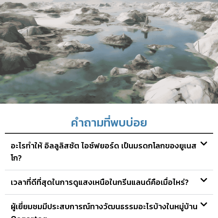
คำถามที่พบบ่อย
อะไรทำให้ อิลลูลิสซัต ไอซ์ฟยอร์ด เป็นมรดกโลกของยูเนส
โก?
เวลาที่ดีที่สุดในการดูแสงเหนือในกรีนแลนด์คือเมื่อไหร่?
ผู้เยี่ยมชมมีประสบการณ์ทางวัฒนธรรมอะไรบ้างในหมู่บ้าน