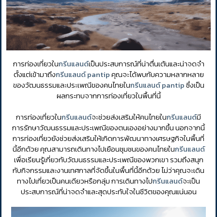
การท่องเที่ยวใน
กรีนแลนด์
เป็นประสบการณ์ที่น่าตื่นเต้นและน่าจดจำ
ตั้งแต่เข้ามาถึง
กรีนแลนด์ pantip
คุณจะได้พบกับความหลากหลาย
ของวัฒนธรรมและประเพณีของคนไทยใน
กรีนแลนด์ pantip
ซึ่งเป็น
ผลกระทบจากการท่องเที่ยวในพื้นที่นี้
การท่องเที่ยวใน
กรีนแลนด์
จะช่วยส่งเสริมให้คนไทยใน
กรีนแลนด์
มี
การรักษาวัฒนธรรมและประเพณีของตนเองอย่างมากขึ้น นอกจากนี้
การท่องเที่ยวยังช่วยส่งเสริมให้เกิดการพัฒนาทางเศรษฐกิจในพื้นที่
นี้อีกด้วย คุณสามารถเดินทางไปเยือนชุมชนของคนไทยใน
กรีนแลนด์
เพื่อเรียนรู้เกี่ยวกับวัฒนธรรมและประเพณีของพวกเขา รวมถึงสนุก
กับกิจกรรมและงานเทศกาลที่จัดขึ้นในพื้นที่นี้อีกด้วย ไม่ว่าคุณจะเดิน
ทางไปเที่ยวเป็นคนเดียวหรือกลุ่ม การเดินทางไป
กรีนแลนด์
จะเป็น
ประสบการณ์ที่น่าจดจำและสุดประทับใจในชีวิตของคุณแน่นอน