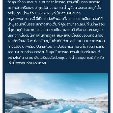
ถ้าคุณกำลังมองหาประสบการณ์การเดินทางที่เป็นธรรมชาติและ
สดใหม่ในกรีนแลนด์ คุณไม่ควรพลาด น้ำพุร้อน Uunartoq ที่ตั้ง
อยู่ในเกาะ น้ำพุร้อน Uunartoq ที่เป็นส่วนหนึ่งของ
กรุงเทพมหานครนี้ นี่เป็นแหล่งพักผ่อนที่สวยงามและเงียบสงบที่มี
น้ำพุร้อนที่เป็นธรรมชาติอย่างเต็มที่ คุณสามารถเล่นน้ำในน้ำพุร้อน
ที่อุณหภูมิประมาณ 38 องศาเซลเซียส และชมวิวที่งดงามของภูเขา
นอกจากนี้ยังมีโอกาสในการดูและสัมผัสกับเนื้อเยื่อของนกอินทรีย์
และสัตว์ทะเลอื่นๆ ที่อาศัยอยู่ในพื้นที่นี้ด้วย อย่างแน่นอนว่าการเดิน
ทางไปยัง น้ำพุร้อน Uunartoq จะเป็นประสบการณ์ที่น่าจดจำและมี
ความหมายอย่างมากสำหรับคุณในการเดินทางไปยังกรีนแลนด์
อย่างไรก็ตาม อย่าลืมเตรียมตัวด้วยชุดว่ายน้ำและอุปกรณ์สำหรับ
เล่นน้ำพุร้อนก่อนเดินทาง!