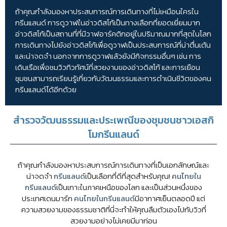
ถ้าคุณกำลังมองหาประสบการณ์การเดินทางที่ไม่เหมือนใครใน
กรีนแลนด์ การดูวาฬในอ่าวดิสโก้เป็นทางเลือกที่ยอดเยี่ยมมาก
อ่าวดิสโก้เป็นสถานที่ที่มีวาฬอาร์คติกอยู่ในปริมาณมากที่สุดในโลก
การเดินทางไปยังอ่าวดิสโก้เพื่อดูวาฬเป็นประสบการณ์ที่น่าตื่นเต้น
และน่าจดจำ นอกจากการดูวาฬแล้วยังมีกิจกรรมอื่นๆ เช่น การ
เดินเรือเพื่อชมวิวทิวทัศน์ที่สวยงามของอ่าวดิสโก้ และการเยือน
ชุมชนสามารถเรียนรู้เกี่ยวกับวัฒนธรรมและการดำเนินชีวิตของคน
กรีนแลนด์ได้อีกด้วย
สำรวจวัฒนธรรมและประเพณีของชุมชนชาวเอสกิ
โมกรีนแลนด์
ถ้าคุณกำลังมองหาประสบการณ์การเดินทางที่เป็นเอกลักษณ์และ
น่าจดจำ
กรีนแลนด์
เป็นเลือกที่ดีที่สุดสำหรับคุณ!
คนไทยใน
กรีนแลนด์
เป็นเกาะในภาคเหนือของโลก และเป็นส่วนหนึ่งของ
ประเทศเดนมาร์ก
คนไทยในกรีนแลนด์
มีอากาศเย็นตลอดปี แต่
ความสวยงามของธรรมชาติที่นี่จะทำให้คุณลืมตัวเองไปกับวิวที่
สวยงามอย่างไม่เคยมีมาก่อน