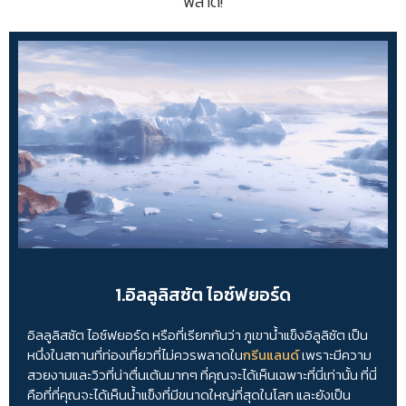
พลาด!
1.อิลลูลิสซัต ไอซ์ฟยอร์ด
อิลลูลิสซัต ไอซ์ฟยอร์ด หรือที่เรียกกันว่า ภูเขาน้ำแข็งอิลูลิซัต เป็น
หนึ่งในสถานที่ท่องเที่ยวที่ไม่ควรพลาดใน
กรีนแลนด์
เพราะมีความ
สวยงามและวิวที่น่าตื่นเต้นมากๆ ที่คุณจะได้เห็นเฉพาะที่นี่เท่านั้น ที่นี่
คือที่ที่คุณจะได้เห็นน้ำแข็งที่มีขนาดใหญ่ที่สุดในโลก และยังเป็น