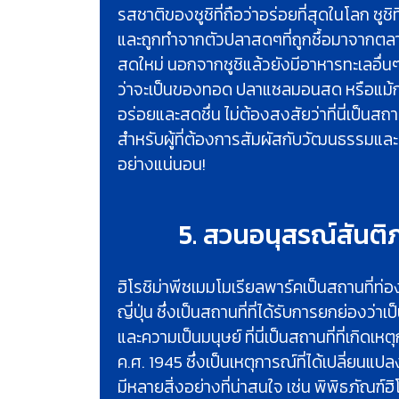
รสชาติของซูชิที่ถือว่าอร่อยที่สุดในโลก ซูชิ
และถูกทำจากตัวปลาสดๆที่ถูกซื้อมาจากตล
สดใหม่ นอกจากซูชิแล้วยังมีอาหารทะเลอื่นๆท
ว่าจะเป็นของทอด ปลาแซลมอนสด หรือแม้กระท
อร่อยและสดชื่น ไม่ต้องสงสัยว่าที่นี่เป็นสถาน
สำหรับผู้ที่ต้องการสัมผัสกับวัฒนธรรมแล
อย่างแน่นอน!
5. สวนอนุสรณ์สันติ
ฮิโรชิม่าพีซเมมโมเรียลพาร์คเป็นสถานที่ท่อ
ญี่ปุ่น ซึ่งเป็นสถานที่ที่ได้รับการยกย่อง
และความเป็นมนุษย์ ที่นี่เป็นสถานที่ที่เกิดเห
ค.ศ. 1945 ซึ่งเป็นเหตุการณ์ที่ได้เปลี่ยนแปล
มีหลายสิ่งอย่างที่น่าสนใจ เช่น พิพิธภัณฑ์ฮ