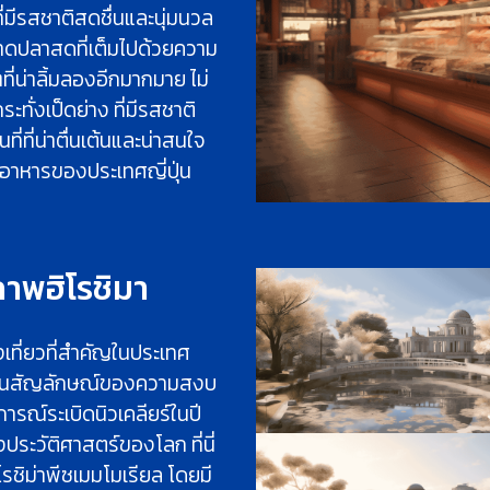
ที่มีรสชาติสดชื่นและนุ่มนวล
าดปลาสดที่เต็มไปด้วยความ
ี่น่าลิ้มลองอีกมากมาย ไม่
ั่งเป็ดย่าง ที่มีรสชาติ
ที่ที่น่าตื่นเต้นและน่าสนใจ
ะอาหารของประเทศญี่ปุ่น
ภาพฮิโรชิมา
งเที่ยวที่สำคัญในประเทศ
ว่าเป็นสัญลักษณ์ของความสงบ
ตุการณ์ระเบิดนิวเคลียร์ในปี
งประวัติศาสตร์ของโลก ที่นี่
ิโรชิม่าพีซเมมโมเรียล โดยมี