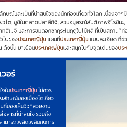
ลักษณ์และเป็นที่น่าสนใจของนักท่องเที่ยวทั่วโลก เนื่องจาก
ียวโต, ซูชิในตลาดปลาสึกิจิ, สวนอนุสรณ์สันติภาพฮิโรชิมะ, ปร
ฮิเมจิ และการชมดอกซากุระในฤดูใบไม้ผลิ ที่เป็นสถานที่ท่อง
ทั่วไปของ
ประเทศญี่ปุ่น
แผนที่
ประเทศญี่ปุ่น
แบบละเอียด ที่ช่
 ดังนั้น มาเยือน
ประเทศญี่ปุ่น
และสนุกไปกับจุดเด่นของ
ประเ
เวอร์
นใจใน
ประเทศญี่ปุ่น
ไม่ควร
สัญลักษณ์ของเมืองโตเกียว
นบนที่มองเห็นวิวที่สวยงาม
ื่อสารที่น่าสนใจ รวมถึง
ุณสามารถเพลิดเพลินกับการ