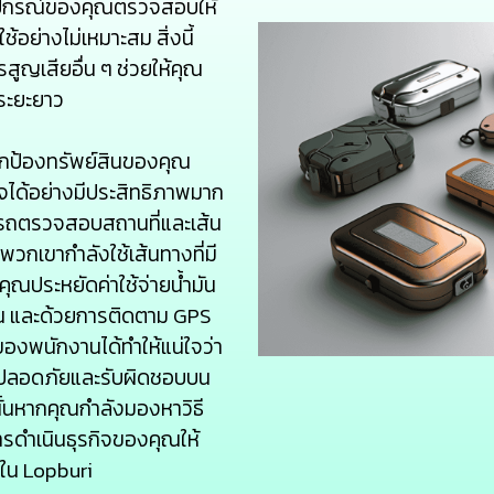
ุปกรณ์ของคุณตรวจสอบให้
ช้อย่างไม่เหมาะสม สิ่งนี้
ญเสียอื่น ๆ ช่วยให้คุณ
ระยะยาว
รปกป้องทรัพย์สินของคุณ
ิจได้อย่างมีประสิทธิภาพมาก
ารถตรวจสอบสถานที่และเส้น
วกเขากำลังใช้เส้นทางที่มี
้คุณประหยัดค่าใช้จ่ายน้ำมัน
 และด้วยการติดตาม GPS
งพนักงานได้ทำให้แน่ใจว่า
ี่ปลอดภัยและรับผิดชอบบน
ั้นหากคุณกำลังมองหาวิธี
รดำเนินธุรกิจของคุณให้
ใน Lopburi