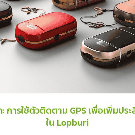
ด: การใช้ตัวติดตาม GPS เพื่อเพิ่มปร
ใน Lopburi