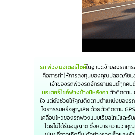
รถ พ่วง มอเตอร์ไซค์
ในฐานะเจ้าของรถเทรล
คือการทำให้การลงทุนของคุณปลอดภัยและป
เจ้าของรถพ่วงรถจักรยานยนต์ทุกคน
มอเตอร์ไซค์พ่วงข้างมีหลังคา
ตัวติดตาม G
ใจ แต่ยังช่วยให้คุณติดตามตำแหน่งของรถ
โจรกรรมหรือสูญเสีย ด้วยตัวติดตาม G
เคลื่อนไหวของรถพ่วงแบบเรียลไทม์และรับ
โดยไม่ได้รับอนุญาต ซึ่งหมายความว่า
ขโมยที่อาจเกิดขึ้นได้อย่างรวดเร็วและเพ