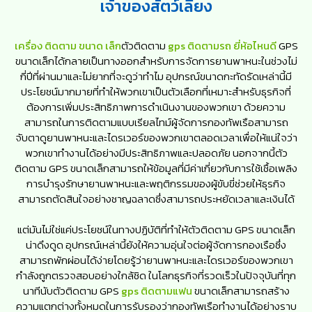
เจ้าของสัตว์เลี้ยง
เครื่อง ติดตาม ขนาด เล็ก
ตัวติดตาม
gps ติดตามรถ ยี่ห้อไหนดี
GPS
ขนาดเล็กได้กลายเป็นทางออกสำหรับการจัดการยานพาหนะในช่วงไม่
กี่ปีที่ผ่านมาและไม่ยากที่จะดูว่าทำไม อุปกรณ์ขนาดกะทัดรัดเหล่านี้มี
ประโยชน์มากมายที่ทำให้พวกเขาเป็นตัวเลือกที่เหมาะสำหรับธุรกิจที่
ต้องการเพิ่มประสิทธิภาพการดำเนินงานของพวกเขา ด้วยความ
สามารถในการติดตามแบบเรียลไทม์ผู้จัดการกองทัพเรือสามารถ
จับตาดูยานพาหนะและไดรเวอร์ของพวกเขาตลอดเวลาเพื่อให้แน่ใจว่า
พวกเขาทำงานได้อย่างมีประสิทธิภาพและปลอดภัย นอกจากนี้ตัว
ติดตาม GPS ขนาดเล็กสามารถให้ข้อมูลที่มีค่าเกี่ยวกับการใช้เชื้อเพลิง
การบำรุงรักษายานพาหนะและพฤติกรรมของผู้ขับขี่ช่วยให้ธุรกิจ
สามารถตัดสินใจอย่างชาญฉลาดซึ่งสามารถประหยัดเวลาและเงินได้
แต่มันไม่ใช่แค่ประโยชน์ในทางปฏิบัติที่ทำให้ตัวติดตาม GPS ขนาดเล็ก
น่าดึงดูด อุปกรณ์เหล่านี้ยังให้ความอุ่นใจต่อผู้จัดการกองเรือซึ่ง
สามารถพักผ่อนได้ง่ายโดยรู้ว่ายานพาหนะและไดรเวอร์ของพวกเขา
กำลังถูกตรวจสอบอย่างใกล้ชิด ในโลกธุรกิจที่รวดเร็วในปัจจุบันที่ทุก
นาทีนับตัวติดตาม GPS
gps ติดตามแฟน
ขนาดเล็กสามารถสร้าง
ความแตกต่างทั้งหมดในการรับรองว่ากองทัพเรือทำงานได้อย่างราบ