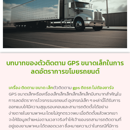
บทบาทของตัวติดตาม GPS ขนาดเล็กในการ
ลดอัตราการขโมยรถยนต์
เครื่อง ติดตาม ขนาด เล็ก
ตัวติดตาม
gps ติดรถ ไม่ต้องชาร์จ
GPS ขนาดเล็กหรือเครื่องเล็กเล็กเล็กเล็กเล็กเล็กมีบทบาทสำคัญใน
การลดอัตราการโจรกรรมรถยนต์ อุปกรณ์เล็ก ๆ เหล่านี้ได้รับการ
ออกแบบให้มีความสุขุมรอบคอบและสามารถติดตั้งได้อย่าง
ง่ายดายในยานพาหนะโดยไม่ถูกตรวจพบ เมื่อติดตั้งแล้วพวกเขา
จะให้ข้อมูลตำแหน่งตามเวลาจริงทำให้เจ้าของรถสามารถติดตามที่
อยู่ของยานพาหนะได้ตลอดเวลา ซึ่งหมายความว่าในกรณีที่มีการ