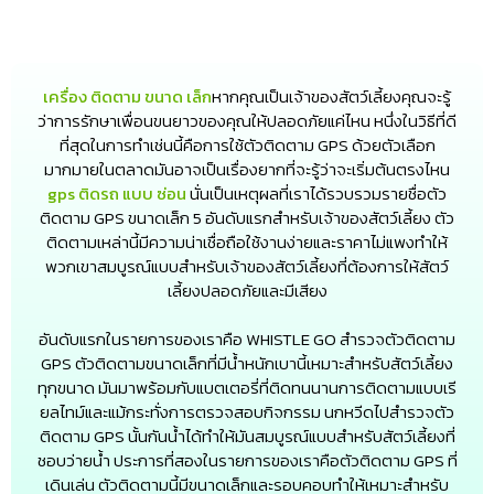
เครื่อง ติดตาม ขนาด เล็ก
หากคุณเป็นเจ้าของสัตว์เลี้ยงคุณจะรู้
ว่าการรักษาเพื่อนขนยาวของคุณให้ปลอดภัยแค่ไหน หนึ่งในวิธีที่ดี
ที่สุดในการทำเช่นนี้คือการใช้ตัวติดตาม GPS ด้วยตัวเลือก
มากมายในตลาดมันอาจเป็นเรื่องยากที่จะรู้ว่าจะเริ่มต้นตรงไหน
gps ติดรถ แบบ ซ่อน
นั่นเป็นเหตุผลที่เราได้รวบรวมรายชื่อตัว
ติดตาม GPS ขนาดเล็ก 5 อันดับแรกสำหรับเจ้าของสัตว์เลี้ยง ตัว
ติดตามเหล่านี้มีความน่าเชื่อถือใช้งานง่ายและราคาไม่แพงทำให้
พวกเขาสมบูรณ์แบบสำหรับเจ้าของสัตว์เลี้ยงที่ต้องการให้สัตว์
เลี้ยงปลอดภัยและมีเสียง
อันดับแรกในรายการของเราคือ WHISTLE GO สำรวจตัวติดตาม
GPS ตัวติดตามขนาดเล็กที่มีน้ำหนักเบานี้เหมาะสำหรับสัตว์เลี้ยง
ทุกขนาด มันมาพร้อมกับแบตเตอรี่ที่ติดทนนานการติดตามแบบเรี
ยลไทม์และแม้กระทั่งการตรวจสอบกิจกรรม นกหวีดไปสำรวจตัว
ติดตาม GPS นั้นกันน้ำได้ทำให้มันสมบูรณ์แบบสำหรับสัตว์เลี้ยงที่
ชอบว่ายน้ำ ประการที่สองในรายการของเราคือตัวติดตาม GPS ที่
เดินเล่น ตัวติดตามนี้มีขนาดเล็กและรอบคอบทำให้เหมาะสำหรับ