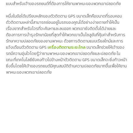
แบบสำหรับเจ้าของรถยนต์ที่ต้องการให้ยานพาหนะของพวกเขาปลอดภัย
หนึ่งในข้อได้เปรียบหลักของตัวติดตาม GPS ขนาดเล็กคือขนาดที่รอบคอบ
ตัวติดตามเหล่านี้สามารถซ่อนอยู่ในรถของคุณได้อย่างง่ายดายทำให้เป็น
เรื่องยากสำหรับโจรที่จะค้นหาและลบออก พวกเขายังติดตั้งได้ง่ายและ
ต้องการการบำรุงรักษาน้อยที่สุดทำให้พวกเขาเป็นโซลูชันที่คุ้มค่าสำหรับการ
รักษาความปลอดภัยของยานพาหนะ ด้วยการติดตามแบบเรียลไทม์และการ
แจ้งเตือนตัวติดตาม GPS
เครื่องติดตามระยะไกล
ขนาดเล็กช่วยให้เจ้าของ
รถมีความอุ่นใจโดยรู้ว่ายานพาหนะของพวกเขาปลอดภัยและปลอดภัย ใน
ขณะที่เทคโนโลยียังคงก้าวไปข้างหน้าตัวติดตาม GPS ขนาดเล็กจะยิ่งก้าวหน้า
ยิ่งขึ้นโดยให้เจ้าของรถยนต์มีคุณสมบัติด้านความปลอดภัยมากขึ้นเพื่อให้ยาน
พาหนะของพวกเขาปลอดภัย