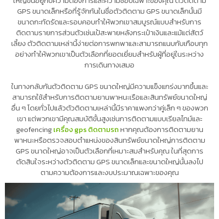
ใหญ่ขึ้นอยู่กับความต้องการและความชอบเฉพาะของคุณ ตัวติดตาม
GPS ขนาดเล็กหรือที่รู้จักกันในชื่อตัวติดตาม GPS ขนาดเล็กนั้นมี
ขนาดกะทัดรัดและรอบคอบทำให้พวกเขาสมบูรณ์แบบสำหรับการ
ติดตามรายการส่วนตัวเช่นเป้สะพายหลังกระเป๋าเงินและแม้แต่สัตว์
เลี้ยง ตัวติดตามเหล่านี้ง่ายต่อการพกพาและสามารถแนบกับเกือบทุก
อย่างทำให้พวกเขาเป็นตัวเลือกที่ยอดเยี่ยมสำหรับผู้ที่อยู่ในระหว่าง
การเดินทางเสมอ
ในทางกลับกันตัวติดตาม GPS ขนาดใหญ่มีความแข็งแกร่งมากขึ้นและ
สามารถใช้สำหรับการติดตามยานพาหนะเรือและสินทรัพย์ขนาดใหญ่
อื่น ๆ โดยทั่วไปแล้วตัวติดตามเหล่านี้มีราคาแพงกว่าคู่เล็ก ๆ ของพวก
เขา แต่พวกเขามีคุณสมบัติขั้นสูงเช่นการติดตามแบบเรียลไทม์และ
geofencing
เครื่อง gps ติดตามรถ
หากคุณต้องการติดตามยาน
พาหนะหรือตรวจสอบตำแหน่งของสินทรัพย์ขนาดใหญ่การติดตาม
GPS ขนาดใหญ่อาจเป็นตัวเลือกที่เหมาะสมสำหรับคุณ ในที่สุดการ
ตัดสินใจระหว่างตัวติดตาม GPS ขนาดเล็กและขนาดใหญ่นั้นลงไป
ตามความต้องการและงบประมาณเฉพาะของคุณ