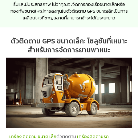
รื่นและมีประสิทธิภาพ ไม่ว่าคุณจะจัดการกองเรือขนาดเล็กหรือ
กองทัพขนาดใหญ่การลงทุนในตัวติดตาม GPS ขนาดเล็กเป็นการ
เคลื่อนไหวที่ชาญฉลาดที่สามารถชำระได้ในระยะยาว
ตัวติดตาม GPS ขนาดเล็ก: โซลูชันที่เหมาะ
สำหรับการจัดการยานพาหนะ
เครื่อง ติดตาม ขนาด เล็ก
ตัวติดตาม
เครื่องติดตามรถ