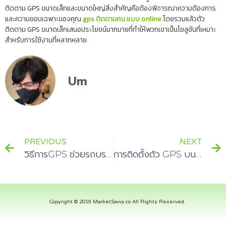
ติดตาม GPS ขนาดเล็กและขนาดใหญ่สิ่งสำคัญคือต้องพิจารณาความต้องการ
และความชอบเฉพาะของคุณ
gps ติดตามคน แบบ online
โดยรวมแล้วตัว
ติดตาม GPS ขนาดเล็กเสนอประโยชน์มากมายที่ทำให้พวกเขาเป็นโซลูชันที่เหมาะ
สำหรับการใช้งานที่หลากหลาย
Um
PREVIOUS
NEXT
วิธีการGPS ช่วยรถบรรทุก 10 ล้อได้อย่างไร
การติดตั้งตัว GPS บนรถพ่วงรถจักรยานยนต์ของคุณ
Copyright © 2019 MarketSavvy.co All Rights Reserved.