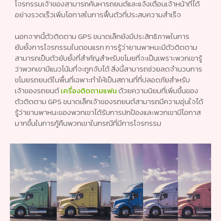
โจรกรรมเจ้าของสามารถค้นหารถยนต์และแจ้งเตือนเจ้าหน้าที่ได้
อย่างรวดเร็วเพิ่มโอกาสในการฟื้นตัวที่ประสบความสำเร็จ
นอกจากนี้ตัวติดตาม GPS ขนาดเล็กยังมีประสิทธิภาพในการ
ยับยั้งการโจรกรรมในตอนแรก การรู้ว่ายานพาหนะมีตัวติดตาม
สามารถเป็นตัวยับยั้งที่สำคัญสำหรับขโมยที่จะเป็นเพราะพวกเขารู้
ว่าพวกเขามีแนวโน้มที่จะถูกจับได้ สิ่งนี้สามารถช่วยลดจำนวนการ
ขโมยรถยนต์ในพื้นที่เฉพาะทำให้เป็นสถานที่ที่ปลอดภัยสำหรับ
เจ้าของรถยนต์
เครื่องติดตามแฟน
ด้วยความนิยมที่เพิ่มขึ้นของ
ตัวติดตาม GPS ขนาดเล็กเจ้าของรถยนต์สามารถมีความอุ่นใจได้
รู้ว่ายานพาหนะของพวกเขาได้รับการปกป้องและพวกเขามีโอกาส
มากขึ้นในการกู้คืนพวกเขาในกรณีที่มีการโจรกรรม