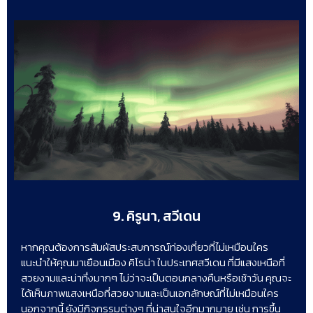
9. คิรูนา, สวีเดน
หากคุณต้องการสัมผัสประสบการณ์ท่องเที่ยวที่ไม่เหมือนใคร
แนะนำให้คุณมาเยือนเมือง คิโรน่า ในประเทศสวีเดน ที่มีแสงเหนือที่
สวยงามและน่าทึ่งมากๆ ไม่ว่าจะเป็นตอนกลางคืนหรือเช้าวัน คุณจะ
ได้เห็นภาพแสงเหนือที่สวยงามและเป็นเอกลักษณ์ที่ไม่เหมือนใคร
นอกจากนี้ ยังมีกิจกรรมต่างๆ ที่น่าสนใจอีกมากมาย เช่น การขึ้น