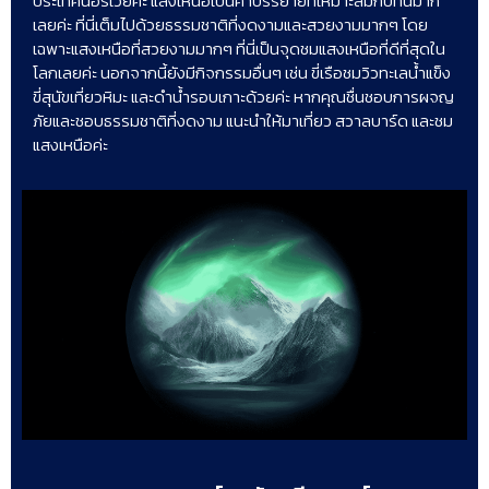
ประเทศนอร์เวย์ค่ะ แสงเหนือเป็นคำบรรยายที่เหมาะสมกับที่นี่มาก
เลยค่ะ ที่นี่เต็มไปด้วยธรรมชาติที่งดงามและสวยงามมากๆ โดย
เฉพาะแสงเหนือที่สวยงามมากๆ ที่นี่เป็นจุดชมแสงเหนือที่ดีที่สุดใน
โลกเลยค่ะ นอกจากนี้ยังมีกิจกรรมอื่นๆ เช่น ขี่เรือชมวิวทะเลน้ำแข็ง
ขี่สุนัขเที่ยวหิมะ และดำน้ำรอบเกาะด้วยค่ะ หากคุณชื่นชอบการผจญ
ภัยและชอบธรรมชาติที่งดงาม แนะนำให้มาเที่ยว สวาลบาร์ด และชม
แสงเหนือค่ะ