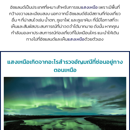
อิซแลนด์เป็นประเทศที่เหมาะสำหรับการชม
แสงเหนือ
เพราะมีพื้นที่
กว้างขวางและเงียบสงบ นอกจากนี้ อิซแลนด์ยังมีสถานที่ท่องเที่ยว
อื่น ๆ ที่น่าสนใจเช่น น้ำตก, ภูเขาไฟ, และภูเขาหิมะ ที่นี่มีโอกาสที่จะ
เห็นและสัมผัสประสบการณ์ที่น่าจดจำได้มากมาย ดังนั้น หากคุณ
กำลังมองหาประสบการณ์ท่องเที่ยวที่ไม่เหมือนใคร แนะนำให้เดิน
ทางไปที่อิซแลนด์และเห็น
แสงเหนือ
ด้วยตัวเอง
แสงเหนือเกิดจากอะไรสำรวจอัญมณีที่ซ่อนอยู่ทาง
ตอนเหนือ