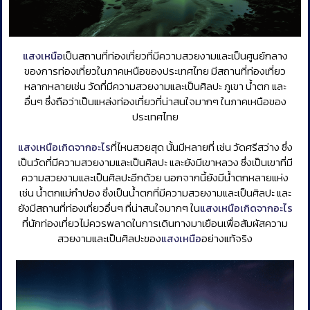
แสงเหนือ
เป็นสถานที่ท่องเที่ยวที่มีความสวยงามและเป็นศูนย์กลาง
ของการท่องเที่ยวในภาคเหนือของประเทศไทย มีสถานที่ท่องเที่ยว
หลากหลายเช่น วัดที่มีความสวยงามและเป็นศิลปะ ภูเขา น้ำตก และ
อื่นๆ ซึ่งถือว่าเป็นแหล่งท่องเที่ยวที่น่าสนใจมากๆ ในภาคเหนือของ
ประเทศไทย
แสงเหนือเกิดจากอะไร
ที่ไหนสวยสุด นั้นมีหลายที่ เช่น วัดศรีสว่าง ซึ่ง
เป็นวัดที่มีความสวยงามและเป็นศิลปะ และยังมีเขาหลวง ซึ่งเป็นเขาที่มี
ความสวยงามและเป็นศิลปะอีกด้วย นอกจากนี้ยังมีน้ำตกหลายแห่ง
เช่น น้ำตกแม่กำปอง ซึ่งเป็นน้ำตกที่มีความสวยงามและเป็นศิลปะ และ
ยังมีสถานที่ท่องเที่ยวอื่นๆ ที่น่าสนใจมากๆ ใน
แสงเหนือเกิดจากอะไร
ที่นักท่องเที่ยวไม่ควรพลาดในการเดินทางมาเยือนเพื่อสัมผัสความ
สวยงามและเป็นศิลปะของ
แสงเหนือ
อย่างแท้จริง