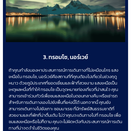
3. ทรอมโซ, นอร์เวย์
ถ้าคุณกำลังมองหาประสบการณ์การเดินทางที่ไม่เหมือนใคร แสง
เหนือใน ทรอมโซ, นอร์เวย์คือสถานที่ที่คุณต้องไปเที่ยวในช่วงฤดู
หนาว ด้วยภูมิประเทศที่ยอดเยี่ยมและฟ้าที่สวยงาม แสงเหนือเป็น
เหตุผลหนึ่งที่ทำให้ ทรอมโซ เป็นจุดหมายท่องเที่ยวที่น่าสนใจ คุณ
สามารถเข้าร่วมทัวร์เพื่อชมแสงเหนือในตอนกลางคืน หรือเช่ารถ
สำหรับการเดินทางเองไปยังพื้นที่แห่งนี้ได้ นอกจากนี้ คุณยัง
สามารถเดินทางไปยังเกาะ ซอมมาเรย ที่มีทรัพย์สินธรรมชาติที่
สวยงามและที่พักที่น่าตื่นเต้น ไม่ว่าคุณจะเดินทางไปที่ ทรอมโซ เพื่อ
ชมแสงเหนือหรือไม่ก็ตาม คุณจะไม่ผิดหวังกับประสบการณ์การเดิน
ทางที่น่าจดจำในชีวิตของคุณ