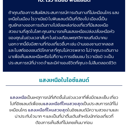
ถ้าคุณต้องการสัมผัสประสบการณ์การเดินทางที่ไม่เหมือนใคร แสง
เหนือในเมือง โรวาเนียมิ ในฟินแลนด์เป็นที่ต้องไป เมืองนี้เป็น
ศูนย์กลางของการเดินทางไปยังแหล่งท่องเที่ยวที่มีแสงเหนือ
สวยงามที่สุดในโลก คุณสามารถเห็นแสงเหนือเปล่งปลั่งเหนือหัว
ของคุณในช่วงเวลาสั้นๆ ในช่วงเดือนพฤศจิกายนถึงมีนาคม
นอกจากนี้ยังมีสถานที่ท่องเที่ยวอื่นๆ เช่น บ้านของซานตาคลอส
และโบสถ์ของเซนต์นิโคลาส ที่คุณไม่ควรพลาด ไม่ว่าคุณจะเดินทาง
มาเพื่อเห็นแสงเหนือหรือไม่ก็ตาม การเยี่ยมชม โรวาเนียมิ จะเป็น
ประสบการณ์ที่น่าจดจำและมีค่าของชีวิตที่คุณจะไม่ลืมตลอดชีวิต
แสงเหนือในไอซ์แลนด์
แสงเหนือ
เป็นเหตุการณ์ที่เกิดขึ้นในช่วงเวลาที่พึ่งมืดและเย็น เที่ยว
ไปที่อิซแลนด์เพื่อชม
แสงเหนือที่ไหนสวยสุด
เป็นประสบการณ์ที่ไม่
เหมือนใคร
แสงเหนือที่ไหนสวยสุด
ในอิซแลนด์มีความสวยงามและ
น่าประทับใจมาก ๆ และเป็นที่น่าตื่นเต้นสำหรับนักท่องเที่ยวที่
ต้องการเห็นสิ่งที่ไม่เคยเห็นมาก่อน