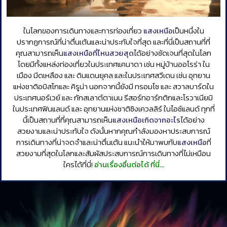
ในโลกของการเดินทางและการท่องเที่ยว
แสงเหนือ
เป็นหนึ่งใน
ปรากฏการณ์ที่น่าตื่นเต้นและน่าประทับใจที่สุด และที่นี่เป็นสถานที่ที่
คุณสามารถเห็น
แสงเหนือที่ไหนสวยสุด
ได้อย่างชัดเจนที่สุดในโลก
โดยมีทั้งแหล่งท่องเที่ยวในประเทศแคนาดา เช่น หมู่บ้านออโรร่า ใน
เมือง มีดเหลือง และ ดินแดนยุคล และในประเทศสวีเดน เช่น อุทยาน
แห่งชาติอบิสโกและ คิรูน่า นอกจากนี้ยังมี ทรอมโซ และ สวาลบาร์ดใน
ประเทศนอร์เวย์ และ กักสเลาต์ตาเนน รีสอร์ทอาร์กติกและโรวาเนียมิ
ในประเทศฟินแลนด์ และ อุทยานแห่งชาติซิงเควลลิร์ ในไอซ์แลนด์ ทุกที่
นี้เป็นสถานที่ที่คุณสามารถเห็น
แสงเหนือเกิดจากอะไร
ได้อย่าง
สวยงามและน่าประทับใจ ดังนั้นหากคุณกำลังมองหาประสบการณ์
การเดินทางที่น่าจดจำและน่าตื่นเต้น แนะนำให้มาพบกับ
แสงเหนือ
ที่
สวยงามที่สุดในโลกและสัมผัสประสบการณ์การเดินทางที่ไม่เหมือน
ใครได้ที่นี่!
อ่านเรื่องอื่นต่อได้ ที่นี่…