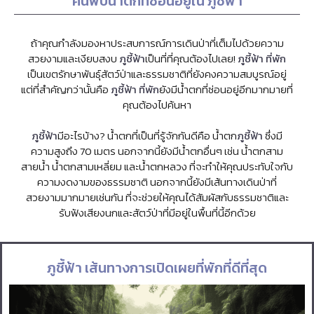
ค้นพบน้ำตกที่ซ่อนอยู่ใน ภูชี้ฟ้า
ถ้าคุณกำลังมองหาประสบการณ์การเดินป่าที่เต็มไปด้วยความ
สวยงามและเงียบสงบ
ภูชี้ฟ้า
เป็นที่ที่คุณต้องไปเลย!
ภูชี้ฟ้า ที่พัก
เป็นเขตรักษาพันธุ์สัตว์ป่าและธรรมชาติที่ยังคงความสมบูรณ์อยู่
แต่ที่สำคัญกว่านั้นคือ
ภูชี้ฟ้า ที่พัก
ยังมีน้ำตกที่ซ่อนอยู่อีกมากมายที่
คุณต้องไปค้นหา
ภูชี้ฟ้า
มีอะไรบ้าง? น้ำตกที่เป็นที่รู้จักกันดีคือ น้ำตก
ภูชี้ฟ้า
ซึ่งมี
ความสูงถึง 70 เมตร นอกจากนี้ยังมีน้ำตกอื่นๆ เช่น น้ำตกสาม
สายน้ำ น้ำตกสามเหลี่ยม และน้ำตกหลวง ที่จะทำให้คุณประทับใจกับ
ความงดงามของธรรมชาติ นอกจากนี้ยังมีเส้นทางเดินป่าที่
สวยงามมากมายเช่นกัน ที่จะช่วยให้คุณได้สัมผัสกับธรรมชาติและ
รับฟังเสียงนกและสัตว์ป่าที่มีอยู่ในพื้นที่นี้อีกด้วย
ภูชี้ฟ้า เส้นทางการเปิดเผยที่พักที่ดีที่สุด