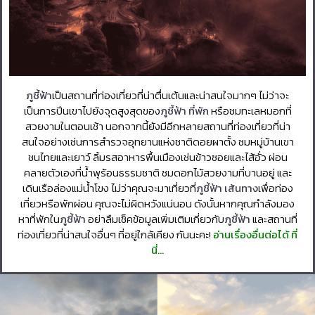
ภูชี้ฟ้า
เป็นสถานที่ท่องเที่ยวที่น่าตื่นเต้นและน่าสนใจมากๆ ไม่ว่าจะ
เป็นการปีนเขาไปยังจุดสูงสุดของ
ภูชี้ฟ้า ที่พัก
หรือชมทะเลหมอกที่
สวยงามในตอนเช้า นอกจากนี้ยังมีอีกหลายสถานที่ท่องเที่ยวที่น่า
สนใจอย่างเช่นการสำรวจอุทยานแห่งชาติดอยผาตั้ง ชมหมู่บ้านเขา
ชนไทยและเยาว์ ลิ้มรสอาหารพื้นเมืองเช่นข้าวซอยและไส้อั่ว ผ่อน
คลายตัวเองที่น้ำพุร้อนธรรมชาติ ชมดอกไม้สวยงามที่บานอยู่ และ
เดินเรือล่องแม่น้ำโขง ไม่ว่าคุณจะมาเที่ยวที่
ภูชี้ฟ้า เส้นทาง
เพื่อท่อง
เที่ยวหรือพักผ่อน คุณจะไม่ผิดหวังแน่นอน ดังนั้นหากคุณกำลังมอง
หาที่พักใน
ภูชี้ฟ้า
อย่าลืมเช็คข้อมูลเพิ่มเติมเกี่ยวกับ
ภูชี้ฟ้า
และสถานที่
ท่องเที่ยวที่น่าสนใจอื่นๆ ที่อยู่ใกล้เคียง กันนะคะ!
อ่านเรื่องอื่นต่อได้ ที่
นี่…