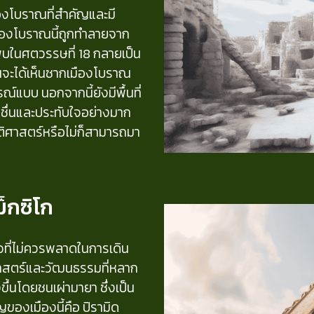
องโบราณที่สำคัญและมี
ืองโบราณนี้ถูกทำลายจาก
ค้นพบในศตวรรษที่ 18 กลายเป็น
คุณจะได้เห็นซากเมืองโบราณ
รณ์แบบ นอกจากนี้ยังมีพื้นที่
ดชื่นและประทับใจอย่างมาก
ะวัติศาสตร์หรือไม่ก็สามารถมา
ม็กซิโก
ยวที่ไม่ควรพลาดในการเดิน
ิศาสตร์และวัฒนธรรมที่หลาก
ขึ้นโดยชนเผ่ามายา ซึ่งเป็น
ของเมืองนี้คือ ปิรามิด