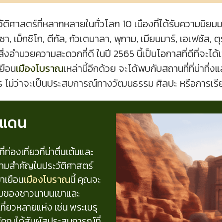
วัติศาสตร์ที่หลากหลายในทั่วโลก 10 เมืองที่ได้รับความนิยมมา
ซา, เม็กซิโก, ตีกัล, กัวเตมาลา, พุกาม, เมียนมาร์, เอเฟซัส, ต
ะมีสิ่งอำนวยความสะดวกที่ดี ในปี 2565 นี้เป็นโอกาสที่ดีที่จะได้
ยือน
เมืองโบราณ
เหล่านี้อีกด้วย จะได้พบกับสถานที่ที่น่าทึ่ง
คร ไม่ว่าจะเป็นประสบการณ์ทางวัฒนธรรม ศิลปะ หรือการเรียน
ร์แดน
่องเที่ยวที่น่าตื่นเต้นและ
ความสำคัญในประวัติศาสตร์
มาเยือน
เมืองโบราณ
นี้ คุณจะ
รมของชาวนาบนเขาและ
เที่ยวหลายแห่ง เช่น พระเมรุ
ำให้คุณได้สัมผัสประสบการณ์ที่