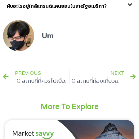
ผับอะไรอยู่ใกล้แกรนด์แคนยอนในสหรัฐอเมริกา?
Um
PREVIOUS
NEXT
10 สถานที่ที่ควรไปเยือนในประเทศแอฟริกาใต้
10 สถานที่ท่องเที่ยวยอดนิยมในจอร์แดน
More To Explore