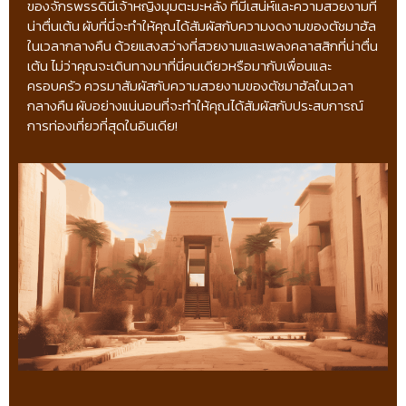
ของจักรพรรดินีเจ้าหญิงมุมตะมะหลัง ที่มีเสน่ห์และความสวยงามที่
น่าตื่นเต้น ผับที่นี่จะทำให้คุณได้สัมผัสกับความงดงามของตัชมาฮัล
ในเวลากลางคืน ด้วยแสงสว่างที่สวยงามและเพลงคลาสสิกที่น่าตื่น
เต้น ไม่ว่าคุณจะเดินทางมาที่นี่คนเดียวหรือมากับเพื่อนและ
ครอบครัว ควรมาสัมผัสกับความสวยงามของตัชมาฮัลในเวลา
กลางคืน ผับอย่างแน่นอนที่จะทำให้คุณได้สัมผัสกับประสบการณ์
การท่องเที่ยวที่สุดในอินเดีย!