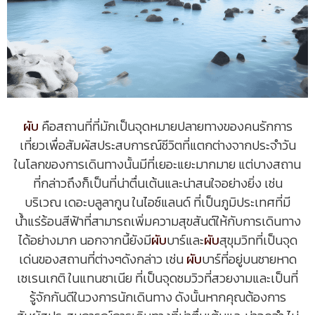
ผับ
คือสถานที่ที่มักเป็นจุดหมายปลายทางของคนรักการ
เที่ยวเพื่อสัมผัสประสบการณ์ชีวิตที่แตกต่างจากประจำวัน
ในโลกของการเดินทางนั้นมีที่เยอะแยะมากมาย แต่บางสถาน
ที่กล่าวถึงก็เป็นที่น่าตื่นเต้นและน่าสนใจอย่างยิ่ง เช่น
บริเวณ เดอะบลูลากูน ในไอซ์แลนด์ ที่เป็นภูมิประเทศที่มี
น้ำแร่ร้อนสีฟ้าที่สามารถเพิ่มความสุขสันต์ให้กับการเดินทาง
ได้อย่างมาก นอกจากนี้ยังมี
ผับ
บาร์และ
ผับ
สุขุมวิทที่เป็นจุด
เด่นของสถานที่ต่างๆดังกล่าว เช่น
ผับ
บาร์ที่อยู่บนชายหาด
เซเรนเกติ ในแทนซาเนีย ที่เป็นจุดชมวิวที่สวยงามและเป็นที่
รู้จักกันดีในวงการนักเดินทาง ดังนั้นหากคุณต้องการ