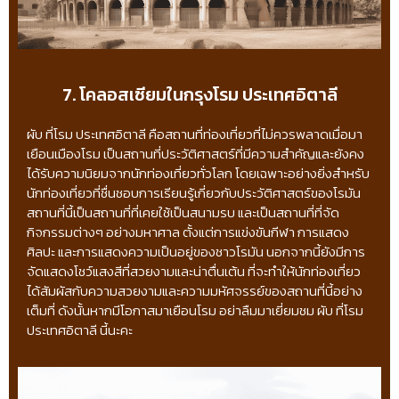
7. โคลอสเซียมในกรุงโรม ประเทศอิตาลี
ผับ ที่โรม ประเทศอิตาลี คือสถานที่ท่องเที่ยวที่ไม่ควรพลาดเมื่อมา
เยือนเมืองโรม เป็นสถานที่ประวัติศาสตร์ที่มีความสำคัญและยังคง
ได้รับความนิยมจากนักท่องเที่ยวทั่วโลก โดยเฉพาะอย่างยิ่งสำหรับ
นักท่องเที่ยวที่ชื่นชอบการเรียนรู้เกี่ยวกับประวัติศาสตร์ของโรมัน
สถานที่นี้เป็นสถานที่ที่เคยใช้เป็นสนามรบ และเป็นสถานที่ที่จัด
กิจกรรมต่างๆ อย่างมหาศาล ตั้งแต่การแข่งขันกีฬา การแสดง
ศิลปะ และการแสดงความเป็นอยู่ของชาวโรมัน นอกจากนี้ยังมีการ
จัดแสดงโชว์แสงสีที่สวยงามและน่าตื่นเต้น ที่จะทำให้นักท่องเที่ยว
ได้สัมผัสกับความสวยงามและความมหัศจรรย์ของสถานที่นี้อย่าง
เต็มที่ ดังนั้นหากมีโอกาสมาเยือนโรม อย่าลืมมาเยี่ยมชม ผับ ที่โรม
ประเทศอิตาลี นี้นะคะ