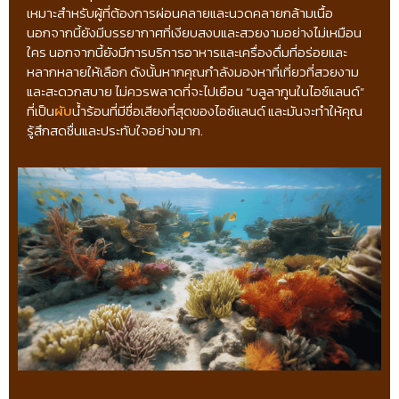
เหมาะสำหรับผู้ที่ต้องการผ่อนคลายและนวดคลายกล้ามเนื้อ
นอกจากนี้ยังมีบรรยากาศที่เงียบสงบและสวยงามอย่างไม่เหมือน
ใคร นอกจากนี้ยังมีการบริการอาหารและเครื่องดื่มที่อร่อยและ
หลากหลายให้เลือก ดังนั้นหากคุณกำลังมองหาที่เที่ยวที่สวยงาม
และสะดวกสบาย ไม่ควรพลาดที่จะไปเยือน “บลูลากูนในไอซ์แลนด์”
ที่เป็น
ผับ
น้ำร้อนที่มีชื่อเสียงที่สุดของไอซ์แลนด์ และมันจะทำให้คุณ
รู้สึกสดชื่นและประทับใจอย่างมาก.