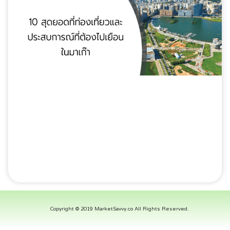
Copyright © 2019 MarketSavvy.co All Rights Reserved.