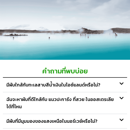
คำถามที่พบบ่อย
มีผับใกล้กับทะเลสาบสีน้ำเงินในไอซ์แลนด์หรือไม่?
ฉันจะหาผับที่ดีใกล้กับ แนวปะการัง ที่สวย ในออสเตรเลีย
ได้ที่ไหน
มีผับที่มีมุมมองของแสงเหนือในนอร์เวย์หรือไม่?