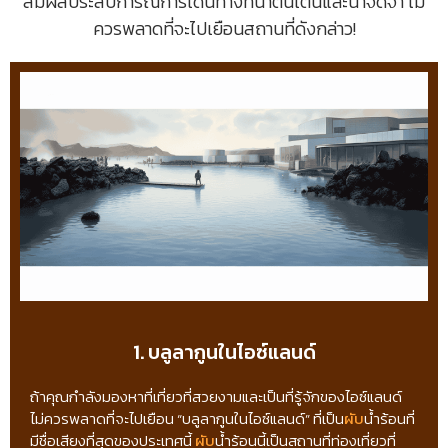
สัมผัสประสบการณ์การเดินทางที่น่าตื่นเต้นและน่าจดจำ ไม่
ควรพลาดที่จะไปเยือนสถานที่ดังกล่าว!
1. บลูลากูนในไอซ์แลนด์
ถ้าคุณกำลังมองหาที่เที่ยวที่สวยงามและเป็นที่รู้จักของไอซ์แลนด์
ไม่ควรพลาดที่จะไปเยือน “บลูลากูนในไอซ์แลนด์” ที่เป็น
ผับ
น้ำร้อนที่
มีชื่อเสียงที่สุดของประเทศนี้
ผับ
น้ำร้อนนี้เป็นสถานที่ท่องเที่ยวที่