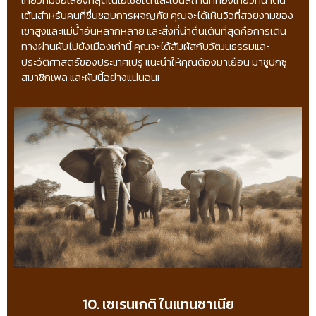
เต้นสำหรับคนที่ชื่นชอบการผจญภัย คุณจะได้เห็นวิวที่สวยงามของ
เขาสูงและแม่น้ำอันหลากหลาย และสิ่งที่น่าตื่นเต้นที่สุดคือการเดิน
ทางผ่านผับไปยังเมืองเก่านี้ คุณจะได้สัมผัสกับวัฒนธรรมและ
ประวัติศาสตร์ของประเทศเปรู แนะนำให้คุณต้องมาเยือน มาชูปิกชู
สมาชิกเพล และผับนี้อย่างแน่นอน!
10. เซเรนเกติ ในแทนซาเนีย