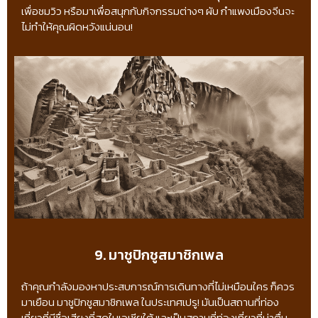
เพื่อชมวิว หรือมาเพื่อสนุกกับกิจกรรมต่างๆ ผับ กำแพงเมืองจีนจะ
ไม่ทำให้คุณผิดหวังแน่นอน!
9. มาชูปิกชูสมาชิกเพล
ถ้าคุณกำลังมองหาประสบการณ์การเดินทางที่ไม่เหมือนใคร ก็ควร
มาเยือน มาชูปิกชูสมาชิกเพล ในประเทศเปรู! มันเป็นสถานที่ท่อง
เที่ยวที่มีชื่อเสียงที่สุดในเอเชียใต้ และเป็นสถานที่ท่องเที่ยวที่น่าตื่น