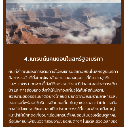
4. แกรนด์แคนยอนในสหรัฐอเมริกา
ผับ ที่สำคัญของการเดินทางไปยังแกรนด์แคนยอนในสหรัฐอเมริกา
คือการชมวิวที่ยิ่งใหญ่และอันงดงามของหุบเขา ที่มีความสูงถึง
1,829 เมตร นอกจากนี้ยังมีกิจกรรมต่างๆ ที่น่าสนใจอย่างการเดิน
ป่า และการล่องแก่ง ซึ่งทำให้นักท่องเที่ยวได้สัมผัสกับความ
สวยงามของธรรมชาติอย่างใกล้ชิด นอกจากนี้ยังมีร้านอาหารและ
โรงแรมที่พร้อมให้บริการนักท่องเที่ยวในทุกช่วงเวลา ทำให้การเดิน
ทางไปยังแกรนด์แคนยอนเป็นประสบการณ์ที่น่าจดจำและยิ่งใหญ่
แนะนำให้นักท่องเที่ยวมาเยือนแกรนด์แคนยอนในช่วงเดือนตุลาคม
ถึงเมษายน เพื่อชมวิวที่สวยงามของผับต่างๆ ในแต่ละช่วงเวลาของ