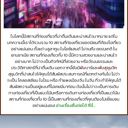
ในโลกนี้มีสถานที่ท่องเที่ยวที่น่าตื่นเต้นและน่าสนใจมากมาย แต่ใน
บทความนี้เราได้รวบรวม 10 สถานที่ท่องเที่ยวยอดนิยมที่ต้องไปเที่ยว
อย่างแน่นอน ตั้งแต่ บลูลากูน ในไอซ์แลนด์ ไปจนถึง เซเรนเกติ ใน
แทนซาเนีย สถานที่ท่องเที่ยวทั้ง 10 นี้มีความสวยงามและน่าสนใจ
อย่างมาก ไม่ว่าจะเป็นทิวทัศน์ที่สวยงาม หรือวัฒนธรรมและ
ประวัติศาสตร์ที่น่าตื่นเต้น นอกจากนี้ยังมี
ผับ
บาร์และ
ผับสุขุมวิท
สุขุมวิทที่น่าสนใจให้คุณได้สัมผัสประสบการณ์ที่แตกต่างกันไป ไม่ว่า
จะเป็น โคลอสเซียม ในโรม หรือ กำแพงเมืองจีน ในจีน ที่จะทำให้คุณได้
สัมผัสความเป็นอยู่แบบที่ไม่เคยมีมาก่อน ดังนั้นไม่ว่าจะเป็นการเดิน
ทางท่องเที่ยวที่เป็นแนวโน้มหรือการเดินทางท่องเที่ยวที่เป็นแนวโน้ม
สถานที่ท่องเที่ยวทั้ง 10 นี้เป็นสถานที่ท่องเที่ยวที่คุณต้องไปเยี่ยมชม
อย่างแน่นอน!
อ่านเรื่องอื่นต่อได้ ที่นี่…