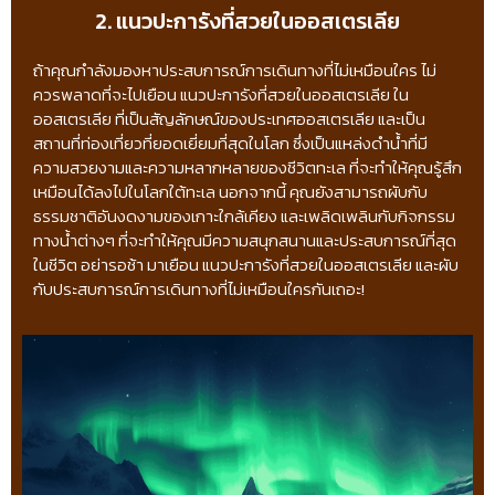
2. แนวปะการังที่สวยในออสเตรเลีย
ถ้าคุณกำลังมองหาประสบการณ์การเดินทางที่ไม่เหมือนใคร ไม่
ควรพลาดที่จะไปเยือน แนวปะการังที่สวยในออสเตรเลีย ใน
ออสเตรเลีย ที่เป็นสัญลักษณ์ของประเทศออสเตรเลีย และเป็น
สถานที่ท่องเที่ยวที่ยอดเยี่ยมที่สุดในโลก ซึ่งเป็นแหล่งดำน้ำที่มี
ความสวยงามและความหลากหลายของชีวิตทะเล ที่จะทำให้คุณรู้สึก
เหมือนได้ลงไปในโลกใต้ทะเล นอกจากนี้ คุณยังสามารถผับกับ
ธรรมชาติอันงดงามของเกาะใกล้เคียง และเพลิดเพลินกับกิจกรรม
ทางน้ำต่างๆ ที่จะทำให้คุณมีความสนุกสนานและประสบการณ์ที่สุด
ในชีวิต อย่ารอช้า มาเยือน แนวปะการังที่สวยในออสเตรเลีย และผับ
กับประสบการณ์การเดินทางที่ไม่เหมือนใครกันเถอะ!