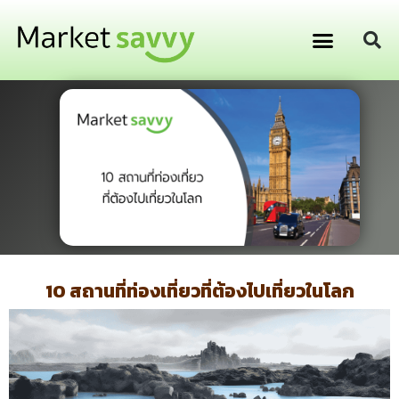
GPS ติดตามยานพาหนะ
การเงิน การลงทุน
10 สถานที่ท่องเที่ยวที่ต้องไปเที่ยวในโลก