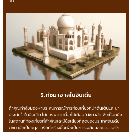
วัน
5. ทัชมาฮาลในอินเดีย
ถ้าคุณกำลังมองหาประสบการณ์การท่องเที่ยวที่น่าตื่นเต้นและน่า
ประทับใจในอินเดีย ไม่ควรพลาดที่จะไปเยือน ‘ตัชมาฮัล’ ซึ่งเป็นหนึ่ง
ในสถานที่ท่องเที่ยวที่สำคัญและมีชื่อเสียงที่สุดของประเทศอินเดีย
ตัชมาฮัลเป็นอนุสาวรีย์ที่สร้างขึ้นเพื่อเป็นการเฉลิมฉลองความรัก