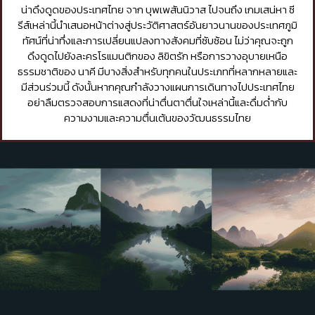
น่าดึงดูดของประเทศไทย จาก บุพเพสันนิวาส ไปจนถึง เกมเสน่หา ซี
รีส์เหล่านี้นำเสนอหน้าต่างสู่ประวัติศาสตร์อันยาวนานของประเทศภูมิ
ทัศน์ที่น่าทึ่งและการเปลี่ยนแปลงทางสังคมที่ซับซ้อน ไม่ว่าคุณจะถูก
ดึงดูดไปยังละครโรแมนติกของ ลิขิตรัก หรือการวางอุบายเหนือ
ธรรมชาติของ นาคี มีบางสิ่งสำหรับทุกคนในประเภทที่หลากหลายและ
มีส่วนร่วมนี้ ดังนั้นหากคุณกำลังวางแผนการเดินทางไปประเทศไทย
อย่าลืมตรวจสอบการแสดงที่น่าตื่นตาตื่นใจเหล่านี้และดื่มด่ำกับ
ความงามและความตื่นเต้นของวัฒนธรรมไทย