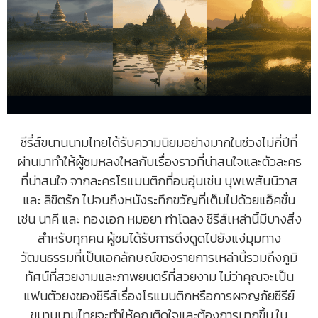
ซีรี่ส์ขนานนามไทยได้รับความนิยมอย่างมากในช่วงไม่กี่ปีที่
ผ่านมาทำให้ผู้ชมหลงใหลกับเรื่องราวที่น่าสนใจและตัวละคร
ที่น่าสนใจ จากละครโรแมนติกที่อบอุ่นเช่น บุพเพสันนิวาส
และ ลิขิตรัก ไปจนถึงหนังระทึกขวัญที่เต็มไปด้วยแอ็คชั่น
เช่น นาคี และ ทองเอก หมอยา ท่าโฉลง ซีรีส์เหล่านี้มีบางสิ่ง
สำหรับทุกคน ผู้ชมได้รับการดึงดูดไปยังแง่มุมทาง
วัฒนธรรมที่เป็นเอกลักษณ์ของรายการเหล่านี้รวมถึงภูมิ
ทัศน์ที่สวยงามและภาพยนตร์ที่สวยงาม ไม่ว่าคุณจะเป็น
แฟนตัวยงของซีรีส์เรื่องโรแมนติกหรือการผจญภัยซีรีย์
ขนานนามไทยจะทำให้คุณติดใจและต้องการมากขึ้น ใน