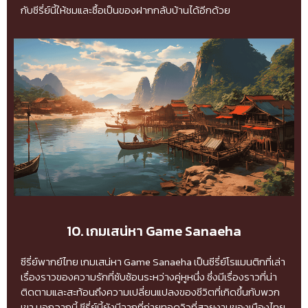
กับซีรี่ย์นี้ให้ชมและซื้อเป็นของฝากกลับบ้านได้อีกด้วย
10. เกมเสน่หา Game Sanaeha
ซีรี่ย์พากย์ไทย เกมเสน่หา Game Sanaeha เป็นซีรี่ย์โรแมนติกที่เล่า
เรื่องราวของความรักที่ซับซ้อนระหว่างคู่หูหนึ่ง ซึ่งมีเรื่องราวที่น่า
ติดตามและสะท้อนถึงความเปลี่ยนแปลงของชีวิตที่เกิดขึ้นกับพวก
เขา นอกจากนี้ ซีรี่ย์นี้ยังมีฉากที่ถ่ายทอดวิวที่สวยงามของเมืองไทย