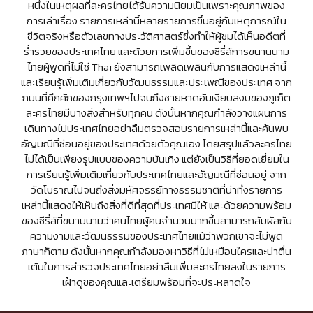
หนึ่งในเหตุผลที่ละครไทยได้รับความนิยมเป็นเพราะคุณภาพของ
การเล่าเรื่อง รายการเหล่านี้หลายรายการขึ้นอยู่กับเหตุการณ์ใน
ชีวิตจริงหรือตัวเลขทางประวัติศาสตร์ซึ่งทำให้ผู้ชมได้เห็นอดีตที่
ร่ำรวยของประเทศไทย และด้วยการเพิ่มขึ้นของซีรี่ส์การขนานนาม
ไทยผู้พูดที่ไม่ใช่ Thai ยังสามารถเพลิดเพลินกับการแสดงเหล่านี้
และเรียนรู้เพิ่มเติมเกี่ยวกับวัฒนธรรมและประเพณีของประเทศ จาก
ถนนที่คึกคักของกรุงเทพฯไปจนถึงชายหาดอันเงียบสงบของภูเก็ต
ละครไทยมีบางสิ่งสำหรับทุกคน ดังนั้นหากคุณกำลังวางแผนการ
เดินทางไปประเทศไทยอย่าลืมตรวจสอบรายการเหล่านี้และค้นพบ
อัญมณีที่ซ่อนอยู่ของประเทศด้วยตัวคุณเอง โดยสรุปแล้วละครไทย
ไม่ได้เป็นเพียงรูปแบบของความบันเทิง แต่ยังเป็นวิธีที่ยอดเยี่ยมใน
การเรียนรู้เพิ่มเติมเกี่ยวกับประเทศไทยและอัญมณีที่ซ่อนอยู่ จาก
วัดโบราณไปจนถึงสิ่งมหัศจรรย์ทางธรรมชาติที่น่าทึ่งรายการ
เหล่านี้แสดงให้เห็นถึงสิ่งที่ดีที่สุดที่ประเทศมีให้ และด้วยความพร้อม
ของซีรี่ส์ที่ขนานนามว่าคนไทยผู้คนจำนวนมากขึ้นสามารถสัมผัสกับ
ความงามและวัฒนธรรมของประเทศไทยแม้ว่าพวกเขาจะไม่พูด
ภาษาก็ตาม ดังนั้นหากคุณกำลังมองหาวิธีที่ไม่เหมือนใครและน่าตื่น
เต้นในการสำรวจประเทศไทยอย่าลืมเพิ่มละครไทยลงในรายการ
เฝ้าดูของคุณและเตรียมพร้อมที่จะประหลาดใจ