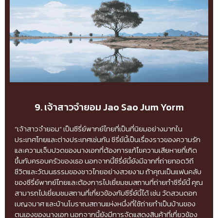
9. เจ้าสาวจำยอม Jao Sao Jum Yorm
“เจ้าสาวจำยอม” เป็นซีรี่ย์พากย์ไทยที่เป็นที่นิยมอย่างมากใน
ประเทศไทยและต่างประเทศเช่นกัน ซีรี่ย์นี้เป็นเรื่องราวของความรัก
และความเจ็บปวดของนางเอกที่ต้องการแก้ไขความเสียหายที่เกิด
ขึ้นกับครอบครัวของเธอ นอกจากนี้ซีรี่ย์นี้ยังมีฉากที่ถ่ายทอดวิถี
ชีวิตและวัฒนธรรมของชาวไทยอย่างสวยงาม ถ้าคุณเป็นแฟนคลับ
ของซีรี่ย์พากย์ไทยและต้องการไปเยี่ยมชมสถานที่ถ่ายทำซีรี่ย์นี้ คุณ
สามารถไปเยี่ยมชมสถานที่เกี่ยวข้องกับซีรี่ย์นี้ได้ เช่น วัดสวนดอก
เบญจมาศ และบ้านโบราณสถานแห่งหนึ่งที่ใช้ถ่ายทำเป็นบ้านของ
ตนเองของนางเอก นอกจากนี้ยังมีการจัดแสดงสินค้าที่เกี่ยวข้อง