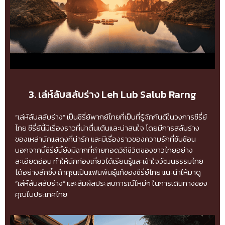
3. เล่ห์ลับสลับร่าง Leh Lub Salub Rarng
“เล่ห์ลับสลับร่าง” เป็นซีรี่ย์พากย์ไทยที่เป็นที่รู้จักกันดีในวงการซีรี่ย์
ไทย ซีรี่ย์นี้มีเรื่องราวที่น่าตื่นเต้นและน่าสนใจ โดยมีการสลับร่าง
ของเหล่านักแสดงที่น่ารัก และมีเรื่องราวของความรักที่ซับซ้อน
นอกจากนี้ซีรี่ย์นี้ยังมีฉากที่ถ่ายทอดวิถีชีวิตของชาวไทยอย่าง
ละเอียดอ่อน ทำให้นักท่องเที่ยวได้เรียนรู้และเข้าใจวัฒนธรรมไทย
ได้อย่างลึกซึ้ง ถ้าคุณเป็นแฟนพันธุ์แท้ของซีรี่ย์ไทย แนะนำให้มาดู
“เล่ห์ลับสลับร่าง” และสัมผัสประสบการณ์ใหม่ๆ ในการเดินทางของ
คุณในประเทศไทย