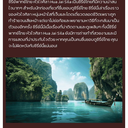
ซีรี่ย์พากย์ไทย หัวใจศิลา Hua Jai Sila เป็นซีรี่ย์ไทยที่มีความน่าสน
ใจมากๆ สำหรับนักท่องเที่ยวที่ชื่นชอบดูซีรี่ย์ไทย ซีรี่ย์นี้เล่าเรื่องราว
ของหัวใจศิลา หนุ่มหน้าใสที่เจ็บและโดดเดี่ยวตลอดชีวิตเพราะถูก
ทำร้ายจนเสียหน้า แต่เขาไม่ย่อท้อและพยายามหาวิธีที่จะกลับมาเป็น
ตัวเองอีกครั้ง ซีรี่ย์นี้มีเนื้อเรื่องที่น่าติดตามและดูเพลินๆ ทั้งนี้ซีรี่ย์
พากย์ไทย หัวใจศิลา Hua Jai Sila ยังมีการถ่ายทำที่สวยงามและมี
การแสดงที่น่าประทับใจด้วย หากคุณเป็นคนชื่นชอบดูซีรี่ย์ไทย คุณ
จะไม่ผิดหวังกับซีรี่ย์นี้แน่นอน!