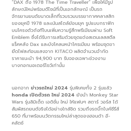
“DAX ถึง 1978 The Time Traveller” เพื่อให้มีรูป
ลักษณ์ใหม่พร้อมดีไซน์ที่เป็นเอกลักษณ์ เป็นรถ
จักรยานยนต์ขนาดเล็กที่รวบรวมบรรยากาศคลาสสิก
ของยุคปี 1978 และเน้นสไตล์ย้อนยุค รูปแบบกราฟิก
บนโครงตัวถังทีโบนเพิ่มความรู้สึกพรีเมียมผ่าน Soft
Emblem ซึ่งได้รับการเสริมด้วยชุดแต่งสเตนเลสสตีล
แร็คหลัง Dax และบังโคลนหน้าโครเมียม พร้อมชุดขา
ยึดไฟสะท้อนแสงจาก KITACO ผลิตจำนวนจำกัด
ราคาแนะนำ 94,900 บาท รับจองเฉพาะช่วงงาน
บางกอกมอเตอร์โชว์เท่านั้น
นอกจาก
ข่าวรถใหม่ 2024
รุ่นพิเศษทั้ง 2 รุ่นแล้ว
honda เปิดตัวรถ ใหม่ 2024
ยังนำ Monkey Star
Wars รุ่นลิมิเต็ด เอดิชั่น ใหม่ ให้แฟนๆ สตาร์ วอร์ส ได้
สัมผัสรถยนต์จริงได้อย่างใกล้ชิด รวมถึงรถบิ๊กไบค์ซีรีส์
650 ที่มาพร้อมนวัตกรรมใหม่ล่าสุดของฮอนด้า อี-
คลัตช์