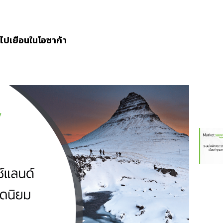
องไปเยือนในโอซาก้า