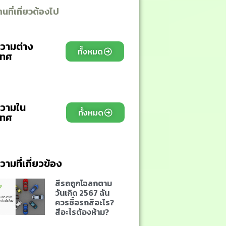
นที่เที่ยวต้องไป
วามต่าง
ทั้งหมด
เทศ
เวียดนาม
สิงคโปร์
ฮ่องกง
ไต้หวัน
เกาหลี
ญี่ปุ่น
วามใน
ทั้งหมด
เทศ
กาญจนบุรี
เชียงใหม่
เชียงราย
สุราษฎร์
อยุธยา
สตูล
ามที่เกี่ยวข้อง
สีรถถูกโฉลกตาม
วันเกิด 2567 ฉัน
ควรซื้อรถสีอะไร?
สีอะไรต้องห้าม?