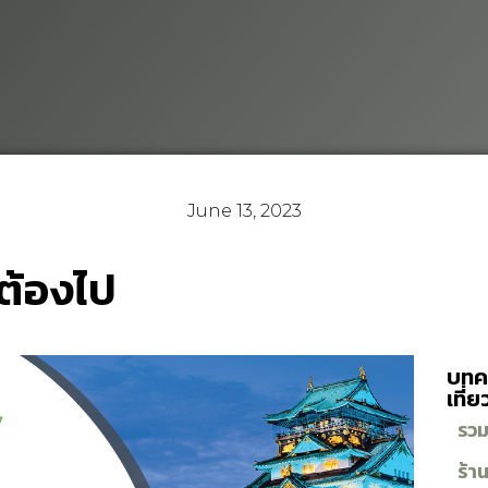
June 13, 2023
วต้องไป
บทค
เที่ย
รวมส
ร้า