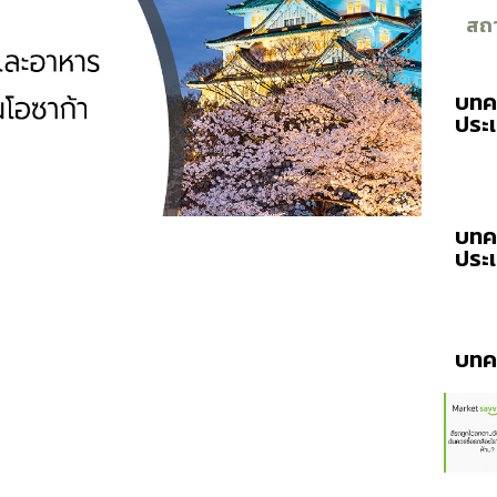
สถา
บทค
ประ
บทค
ประ
บทคว