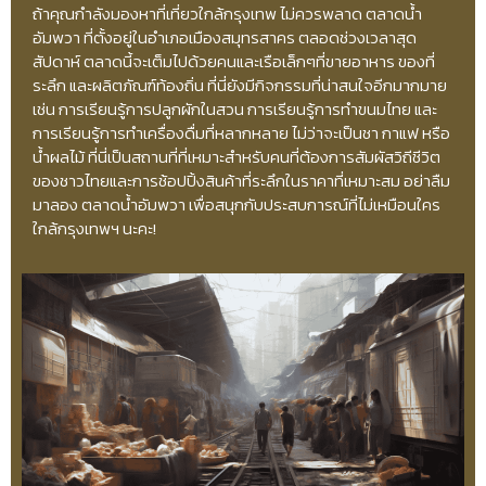
ถ้าคุณกำลังมองหาที่เที่ยวใกล้กรุงเทพ ไม่ควรพลาด ตลาดน้ำ
อัมพวา ที่ตั้งอยู่ในอำเภอเมืองสมุทรสาคร ตลอดช่วงเวลาสุด
สัปดาห์ ตลาดนี้จะเต็มไปด้วยคนและเรือเล็กๆที่ขายอาหาร ของที่
ระลึก และผลิตภัณฑ์ท้องถิ่น ที่นี่ยังมีกิจกรรมที่น่าสนใจอีกมากมาย
เช่น การเรียนรู้การปลูกผักในสวน การเรียนรู้การทำขนมไทย และ
การเรียนรู้การทำเครื่องดื่มที่หลากหลาย ไม่ว่าจะเป็นชา กาแฟ หรือ
น้ำผลไม้ ที่นี่เป็นสถานที่ที่เหมาะสำหรับคนที่ต้องการสัมผัสวิถีชีวิต
ของชาวไทยและการช้อปปิ้งสินค้าที่ระลึกในราคาที่เหมาะสม อย่าลืม
มาลอง ตลาดน้ำอัมพวา เพื่อสนุกกับประสบการณ์ที่ไม่เหมือนใคร
ใกล้กรุงเทพฯ นะคะ!