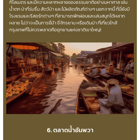
กิโลเมตร และมีความหลากหลายของธรรมชาติอย่างมหาศาล เช่น
น้ำตก ป่าที่ร่มรื่น สัตว์ป่า และไม้ผลิตภัณฑ์ต่างๆ นอกจากนี้ ที่นี่ยังมี
โรงแรมและรีสอร์ทต่างๆ ที่สามารถพักผ่อนและเล่นสนุกได้หลาก
หลาย ไม่ว่าจะเป็นการขี่ม้า ขี่จักรยาน หรือเดินป่า ที่เที่ยวใกล้
กรุงเทพที่ไม่ควรพลาดคืออุทยานแห่งชาติเขาใหญ่!
6. ตลาดน้ำอัมพวา