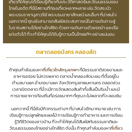
เที่ยวที่ให้คุณได้เรียนรู้เกี่ยวกับประวัติศาสตร์และวัฒนธรรมของ
ไทยในอดีต ที่นี่มีสถานที่ท่องเที่ยวหลากหลาย เช่น วัดสระบัว
พระบรมราชานุสาวรีย์ พระบรมฉายาลักษณ์ และอื่นๆ ที่น่าสนใจ
นอกจากนี้ คุณยังสามารถสัมผัสประสบการณ์ในการเดินทางสู่
โบราณสถานได้อย่างใกล้ชิด ด้วยการเดินทางด้วยรถม้า และเรือ
แต่งตัวได้ ที่จะทำให้คุณได้รับรู้ความเป็นไทยแท้ๆ อย่างแน่นอน
ตลาดลอยมังกร คลองลัด
ถ้าคุณกำลังมองหา
ที่เที่ยวใกล้กรุงเทพ
ฯ ที่มีธรรมชาติสวยงามและ
อาหารอร่อย ไม่ควรพลาด ตลาดน้ำคลองลัดมะยม ที่ตั้งอยู่ใน
ตำบลบางแค อำเภอบางแค จังหวัดกรุงเทพมหานคร ตลอดช่วง
เวลาเปิดตลาด ที่นี่จะมีการจัดแสดงสินค้าทั้งสิ้นเป็นริมน้ำ และมี
การขายอาหารท้องถิ่นที่อร่อยมากๆ ที่คุณจะไม่พลาดที่จะลองชิม
นอกจากนี้ ที่นี่ยังมีกิจกรรมต่างๆ ที่น่าสนใจอีกมากมาย เช่น การ
เรียนรู้การปลูกผักและผลไม้ การเรียนรู้การทำอาหาร และการเรียน
รู้วิถีชีวิตของชาวบ้าน ที่จะทำให้คุณได้สัมผัสกับธรรมชาติและ
วัฒนธรรมของไทยอย่างใกล้ชิด ดังนั้น ถ้าคุณกำลังมองหา
ที่เที่ยว