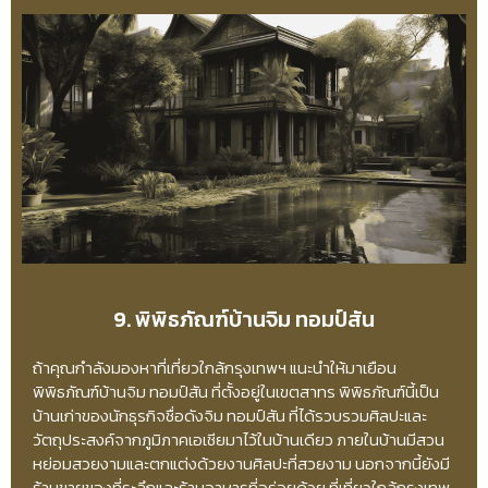
9. พิพิธภัณฑ์บ้านจิม ทอมป์สัน
ถ้าคุณกำลังมองหาที่เที่ยวใกล้กรุงเทพฯ แนะนำให้มาเยือน
พิพิธภัณฑ์บ้านจิม ทอมป์สัน ที่ตั้งอยู่ในเขตสาทร พิพิธภัณฑ์นี้เป็น
บ้านเก่าของนักธุรกิจชื่อดังจิม ทอมป์สัน ที่ได้รวบรวมศิลปะและ
วัตถุประสงค์จากภูมิภาคเอเชียมาไว้ในบ้านเดียว ภายในบ้านมีสวน
หย่อมสวยงามและตกแต่งด้วยงานศิลปะที่สวยงาม นอกจากนี้ยังมี
ร้านขายของที่ระลึกและร้านอาหารที่อร่อยด้วย ที่เที่ยวใกล้กรุงเทพ