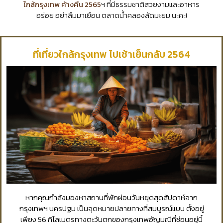
ใกล้กรุงเทพ ค้างคืน 2565
ฯ ที่มีธรรมชาติสวยงามและอาหาร
อร่อย อย่าลืมมาเยือน ตลาดน้ำคลองลัดมะยม นะคะ!
ที่เที่ยวใกล้กรุงเทพ ไปเช้าเย็นกลับ 2564
หากคุณกำลังมองหาสถานที่พักผ่อนวันหยุดสุดสัปดาห์จาก
กรุงเทพฯ นครปฐม เป็นจุดหมายปลายทางที่สมบูรณ์แบบ ตั้งอยู่
เพียง 56 กิโลเมตรทางตะวันตกของกรุงเทพอัญมณีที่ซ่อนอยู่นี้