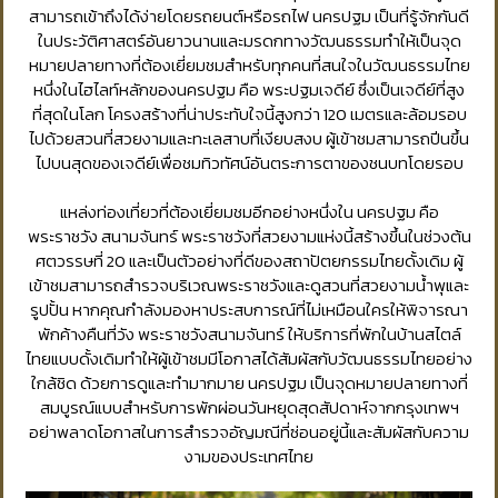
สามารถเข้าถึงได้ง่ายโดยรถยนต์หรือรถไฟ นครปฐม เป็นที่รู้จักกันดี
ในประวัติศาสตร์อันยาวนานและมรดกทางวัฒนธรรมทำให้เป็นจุด
หมายปลายทางที่ต้องเยี่ยมชมสำหรับทุกคนที่สนใจในวัฒนธรรมไทย
หนึ่งในไฮไลท์หลักของนครปฐม คือ พระปฐมเจดีย์ ซึ่งเป็นเจดีย์ที่สูง
ที่สุดในโลก โครงสร้างที่น่าประทับใจนี้สูงกว่า 120 เมตรและล้อมรอบ
ไปด้วยสวนที่สวยงามและทะเลสาบที่เงียบสงบ ผู้เข้าชมสามารถปีนขึ้น
ไปบนสุดของเจดีย์เพื่อชมทิวทัศน์อันตระการตาของชนบทโดยรอบ
แหล่งท่องเที่ยวที่ต้องเยี่ยมชมอีกอย่างหนึ่งใน นครปฐม คือ
พระราชวัง สนามจันทร์ พระราชวังที่สวยงามแห่งนี้สร้างขึ้นในช่วงต้น
ศตวรรษที่ 20 และเป็นตัวอย่างที่ดีของสถาปัตยกรรมไทยดั้งเดิม ผู้
เข้าชมสามารถสำรวจบริเวณพระราชวังและดูสวนที่สวยงามน้ำพุและ
รูปปั้น หากคุณกำลังมองหาประสบการณ์ที่ไม่เหมือนใครให้พิจารณา
พักค้างคืนที่วัง พระราชวังสนามจันทร์ ให้บริการที่พักในบ้านสไตล์
ไทยแบบดั้งเดิมทำให้ผู้เข้าชมมีโอกาสได้สัมผัสกับวัฒนธรรมไทยอย่าง
ใกล้ชิด ด้วยการดูและทำมากมาย นครปฐม เป็นจุดหมายปลายทางที่
สมบูรณ์แบบสำหรับการพักผ่อนวันหยุดสุดสัปดาห์จากกรุงเทพฯ
อย่าพลาดโอกาสในการสำรวจอัญมณีที่ซ่อนอยู่นี้และสัมผัสกับความ
งามของประเทศไทย