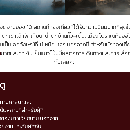
งามของ 10 สถานที่ท่องเที่ยวที่ได้รับความนิยมมากที่สุดในเ
กเขาเจ้าฟ้าเทียน, น้ำตกบ้านกิ๊ว-เติ้น, เมืองโบราณห้อยอัน, เ
มเป็นเอกลักษณ์ที่ไม่เหมือนใคร นอกจากนี้ สำหรับนักท่องเที่
น
บาทและค่าเงินเย็นแนวโน้มมีผลต่อการเดินทางและการเลือกที
กันเลยค่ะ!
ตู
ำคัญทางศาสนาและ
นสถานที่สำหรับผู้ที่
ีวิตของชาวเวียดนาม นอกจาก
ี่สวยงามและสัมผัสกับ