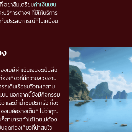
่ อย่าลืมเตรียม
ค่าเงินเยน
ะบริการต่างๆ ที่มีให้บริการ
ัสกับประสบการณ์ที่ไม่เหมือน
อง
บย์ ค่าเงินเยนจะเป็นสิ่ง
ท่องเที่ยวที่มีความสวยงาม
รถเดินเรือชมวิวทะเลสาบ
์แบบ นอกจากนี้ยังมีกิจกรรม
วิว และดำน้ำชมปะการัง ที่จะ
บย์อย่างเต็มที่ ไม่ว่าคุณ
นก็สามารถทำได้โดยไม่ต้อง
จุดท่องเที่ยวที่น่าสนใจ