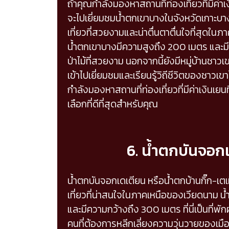
ถ้าคุณกำลังมองหาสถานที่ท่องเที่ยวที่มีค่าเง
จะไปเยี่ยมชมน้ำตกเขาบางในจังหวัดเกาะบาง น
เที่ยวที่สวยงามและน่าตื่นตาตื่นใจที่สุดใ
น้ำตกเขาบางมีความสูงถึง 200 เมตร และมี
ป่าไม้ที่สวยงาม นอกจากนี้ยังมีหมู่บ้านชาวเข
เข้าไปเยี่ยมชมและเรียนรู้วิถีชีวิตของชาวเข
กำลังมองหาสถานที่ท่องเที่ยวที่มีค่าเงินเยนท
เลือกที่ดีที่สุดสำหรับคุณ
6. น้ำตกบันจอก
น้ำตกบันจอกเดเตียน หรือน้ำตกบ้านกิ๊ก-เตเ
เที่ยวที่น่าสนใจในภาคเหนือของเวียดนาม น
และมีความกว้างถึง 300 เมตร ที่นี่เป็นที่พ
คนที่ต้องการหลีกเลี่ยงความวุ่นวายของเมือ