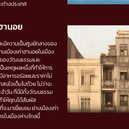
และต่างประเทศ
่าฮานอย
ยและมีความเป็นศูนย์กลางของ
ย่านเมืองเก่าฮานอยในเมือง
กลางของวัฒนธรรมและ
เป็นเหตุผลหนึ่งที่ทำให้การ
นี่มีอาหารอร่อยและราคาไม่
าสนใจเต็มไปด้วย ไม่ว่าจะ
ำวัน ที่นี่มีทั้งวัฒนธรรม
ำให้คุณได้สัมผัส
ี่จะมาเยี่ยมชม ย่านเมืองเก่า
รในเมืองห่างไกลนี้