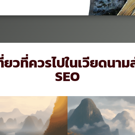
ที่ยวที่ควรไปในเวียดนาม
SEO