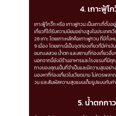
4. เกาะฟู้โก
เกาะฟู้โกว๊ก หรือ เกาะฟูกวน เป็นเกาะที่ตั้งอ
เที่ยวที่ได้รับความนิยมอย่างสูงในประเทศเว
28 เกาะ โดยเกาะหลักคือเกาะฟูกวน ที่มีทั้
9 เมือง โดยเกาะนี้เป็นจุดท่องเที่ยวที่มีค่าเงิ
ชมทะเลสวย น้ำตก และสถานที่ท่องเที่ยวอื่
นอกจากนี้ยังมีร้านอาหารและโรงแรมที่มีคุณ
ทางของคุณเป็นที่จำเป็นและมีความสุขอย่า
มองหาที่ท่องเที่ยวในเวียดนาม ไม่ควรพลาดท
วน และสัมผัสความสุขแบบเต็มรูปแบบกับค่าเงิ
5. น้ำตกกาวบ