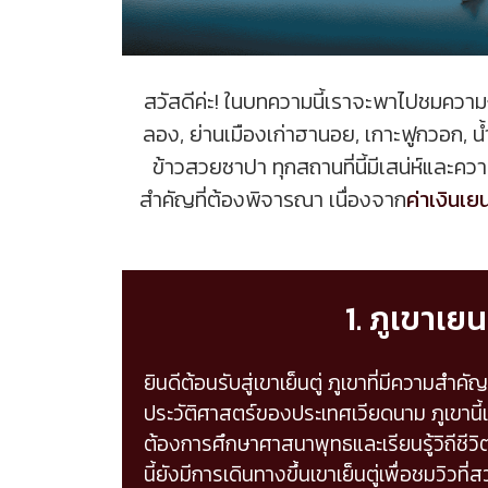
สวัสดีค่ะ! ในบทความนี้เราจะพาไปชมความงด
ลอง, ย่านเมืองเก่าฮานอย, เกาะฟูกวอก, น้ำต
ข้าวสวยซาปา ทุกสถานที่นี้มีเสน่ห์และควา
สำคัญที่ต้องพิจารณา เนื่องจาก
ค่าเงินเย
1. ภูเขาเยน
ยินดีต้อนรับสู่เขาเย็นตู่ ภูเขาที่มีความส
ประวัติศาสตร์ของประเทศเวียดนาม ภูเขานี้เป็
ต้องการศึกษาศาสนาพุทธและเรียนรู้วิถีช
นี้ยังมีการเดินทางขึ้นเขาเย็นตู่เพื่อชมวิวท